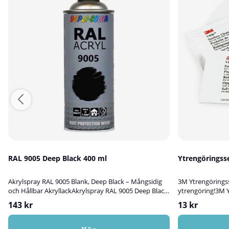
RAL 9005 Deep Black 400 ml
Ytrengöringss
Akrylspray RAL 9005 Blank, Deep Black – Mångsidig
3M Ytrengöringss
och Hållbar AkryllackAkrylspray RAL 9005 Deep Black
ytrengöring!3M Y
är en slitstark, blank akryllack av hög kvalitet, perfekt
och effektiv ren
143 kr
13 kr
för att bättringsmåla, skydda och dekorera ytor av
smuts, fett och p
trä, metall, aluminium, plast, glas eller sten. Färgen
är impregnerad 
lämpar sig för både inom- och utomhusbruk och ger
och vatten, vilk