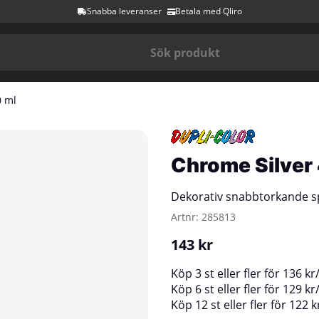
Snabba leveranser
Betala med Qliro
0 ml
Chrome Silver
Dekorativ snabbtorkande sp
Artnr:
285813
143
kr
Köp
3 st
eller fler för
136
kr
Köp
6 st
eller fler för
129
kr
Köp
12 st
eller fler för
122
k