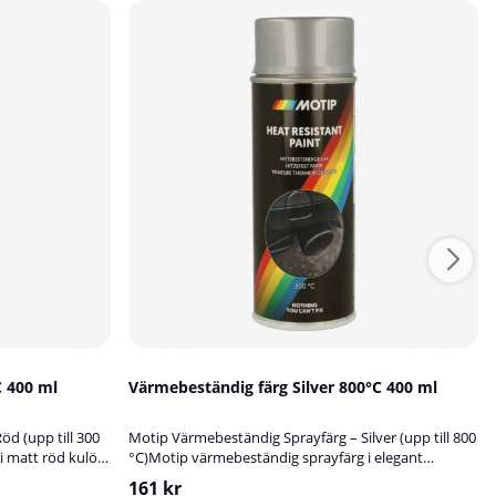
 400 ml
Värmebeständig färg Silver 800°C 400 ml
d (upp till 300
Motip Värmebeständig Sprayfärg – Silver (upp till 800
i matt röd kulör
°C)Motip värmebeständig sprayfärg i elegant
emål som utsätts
silverkulör är särskilt utvecklad för metallföremål
161 kr