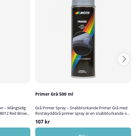
Primer Grå 500 ml
wn – Mångsidig
Grå Primer Spray – Snabbtorkande Primer Grå med
L 8012 Red Brown
RostskyddGrå primer spray är en snabbtorkande och
 kvalitet, perfekt
mångsidig primer grå som används som grundfärg
107 kr
korera ytor av
före lackering. Den ger en jämn, matt yta med god
er sten. Färgen
vidhäftning och fungerar utmärkt som bas under de
omhus, och ger
flesta kulörer. Tack vare sina rostskyddande