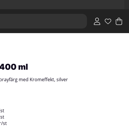
V
An
.
 400 ml
rayfärg med Kromeffekt, silver
/
st
/
st
r
/
st