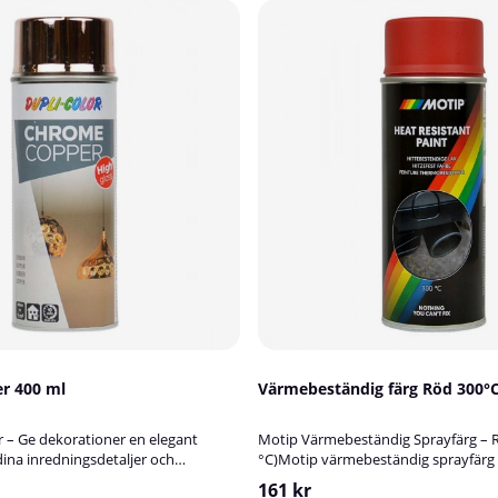
r 400 ml
Värmebeständig färg Röd 300°C
 – Ge dekorationer en elegant
Motip Värmebeständig Sprayfärg – Rö
ina inredningsdetaljer och
°C)Motip värmebeständig sprayfärg 
 snygg koppar-touch med denna
är speciellt utvecklad för metallför
161 kr