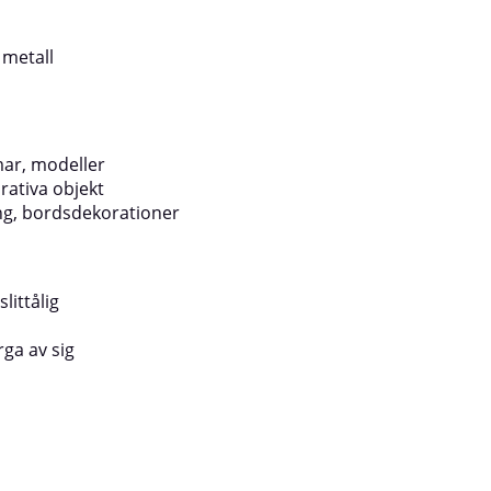
a på en dold ytaSpraya i tunna
att vända sprayburken upp och ner o
inuters intervall på 20–30 cm
sekunder.Med Motip värmebeständig 
 mellan varje lager – förnyad glans
får du en snygg, slitstark och värmet
 metall
nytt skikt vid behovMed
ytbehandling som håller över tid.
omspray skapar du enkelt en elegant
rationer – perfekt för både vardag
.
mar, modeller
rativa objekt
ing, bordsdekorationer
littålig
rga av sig