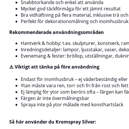
Snabbtorkande och enkel att använda
primerMaskera ytor som inte ska målasSkaka burken
minuterTestspray
i minst 3 minuterTestspraya på en dold ytaSpraya i
lager med ca 2 m
Mycket god täckförmåga för ett jämnt resultat
tunna lager med 2 minuters intervall, på ca 20–30 cm
avståndLåt torka
Bra vidhäftning på flera material, inklusive trä och
avståndLåt torka i mellanlager och efter
uppnås med ett 
Perfekt för dekorationsmålning och inomhusbruk
appliceringMed guldfärgad kromspray får du en
kopparfärgad kr
snygg, glansig finish för inomhusdekorationer –
yta på dina deko
Rekommenderade användningsområden
perfekt när du vill sätta guldkant på både vardag och
och fest inomhus
fest!
Hantverk & hobby: t.ex. skulpturer, konstverk, ra
Inredningsdetaljer: lampor, ljusstakar, vaser, deko
Evenemang & fester: bröllop, utställningar, dukn
⚠️ Viktigt att tänka på före användning
Endast för inomhusbruk – ej väderbeständig eller s
Ytan måste vara ren, torr och fri från rost och fett
Ej lämplig för ytor som berörs ofta – färgen kan fä
Färgen är inte övermålningsbar
Spraya inte på ytor målade med konsthartslack
Så här använder du Kromspray Silver: