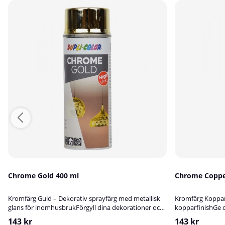
Chrome Gold 400 ml
Chrome Coppe
Kromfärg Guld – Dekorativ sprayfärg med metallisk
Kromfärg Koppar
glans för inomhusbrukFörgyll dina dekorationer och
kopparfinishGe d
inredningsdetaljer med en snygg, guldfärgad
dekorationer en
143 kr
143 kr