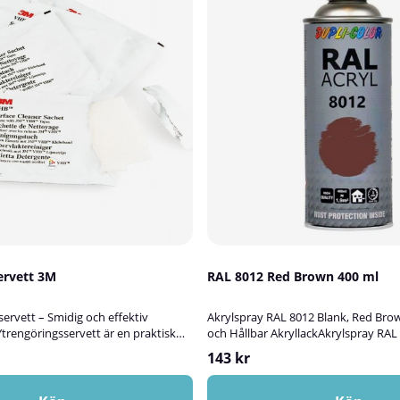
ervett 3M
RAL 8012 Red Brown 400 ml
ervett – Smidig och effektiv
Akrylspray RAL 8012 Blank, Red Bro
trengöringsservett är en praktisk
och Hållbar AkryllackAkrylspray RA
göringslösning som snabbt tar bort
är en slitstark, blank akryllack av hög
143 kr
olerrester från olika ytor.Servetten
för att bättringsmåla, skydda och de
med en blandning av isopropanol
trä, metall, aluminium, plast, glas ell
et ger en snabbtorkande och helt
kan användas både inomhus och ut