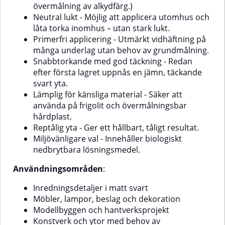
övermålning av alkydfärg.)
tid.Miljövänligare val - Innehåller
val - Innehåller biologiskt
biologiskt nedbrytbara
nedbrytbara
Neutral lukt - Möjlig att applicera utomhus och
lösningsmedel.Användningsområden:Möbler
lösningsmedel.Användningsområden:
låta torka inomhus – utan stark lukt.
och inredning i matt vit
möbler,
Primerfri applicering - Utmärkt vidhäftning på
designVäggdekorationer,
dekorationerHobbyprojekt och
många underlag utan behov av grundmålning.
den:Dekorativa
ramar DIY-projekt med
designföremålKonstnärliga eller
Snabbtorkande med god täckning - Redan
minimalistisk
arkitektoniska projekt där glans
estetikModellbygge, hantverk
och svärta kombinerasLämplig
efter första lagret uppnås en jämn, täckande
och konstprojektPassar för både
för både inomhus- och
svart yta.
inomhus- och
utomhusbrukBruksanvisningSå
Lämplig för känsliga material - Säker att
utomhusbrukBruksanvisningSå
använder du Dupli-Color Next
använda på frigolit och övermålningsbar
använder du Dupli-Color Next
RAL 9005 Jet Black Blank:1.
RAL 9010 Pure White Matt:1.
Förbered ytanYtan ska vara ren,
hårdplast.
Förbered ytanSe till att
torr och helt fri från fett. Avlägsna
Reptålig yta - Ger ett hållbart, tåligt resultat.
underlaget är rent, torrt och fritt
smuts och lösa partiklar.2.
Miljövänligare val - Innehåller biologiskt
från fett. Ta bort smuts och lösa
Skydda omgivningenTrots låg
nedbrytbara lösningsmedel.
partiklar.2. Skydda
sprutdimma bör
omkringliggande ytorTrots låg
omkringliggande ytor täckas.3.
Användningsområden
:
sprutdimma bör ytor runt
Vid målning på alkydfärgVänta
omkring täckas vid applicering.3.
minst 7 dagar innan övermålning
Inredningsdetaljer i matt svart
Vid tidigare alkydmålningLåt ytan
med Jet Black Blank.4. Förbered
torka minst 7 dagar innan
sprayburkenSkaka noggrant i
Möbler, lampor, beslag och dekoration
applicering av Pure White Matt.4.
minst 3 minuter. Provspraya
Modellbyggen och hantverksprojekt
Förbered burkenSkaka burken
gärna för att säkerställa färg och
Konstverk och ytor med behov av
kraftigt i minst 3 minuter.
sprutmönster.5. AppliceringHåll