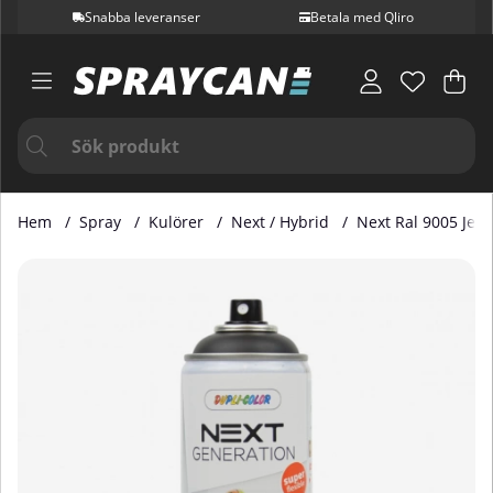
Snabba leveranser
Betala med Qliro
Var
Ant
.
Hem
Spray
Kulörer
Next / Hybrid
Next Ral 9005 Jet 
Produktbilder Next Ral 9005 Jet Black Matt 400 ML