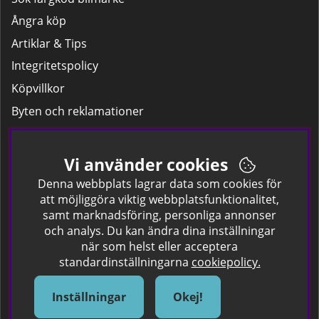
Ångra köp
Artiklar & Tips
Integritetspolicy
Köpvillkor
Byten och reklamationer
Leverans
Hitta färgkoden på bilen.
Vi använder cookies
Företagskund
Denna webbplats lagrar data som cookies för
att möjliggöra viktig webbplatsfunktionalitet,
samt marknadsföring, personliga annonser
Om oss
och analys. Du kan ändra dina inställningar
när som helst eller acceptera
Kontakta oss
standardinställningarna
cookiepolicy.
Om Spraycan
IKEA Färger
Inställningar
Okej!
Sök Säkerhetsdatablad