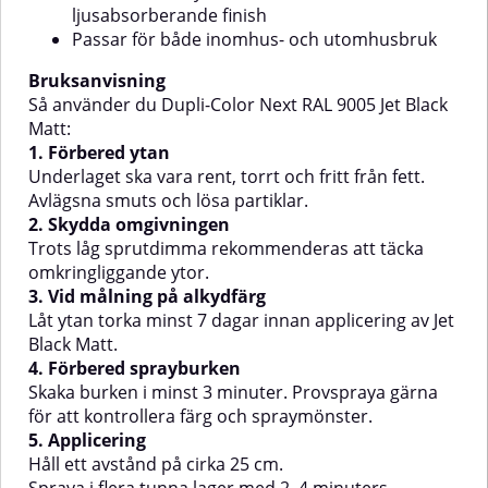
ljusabsorberande finish
Provspraya för att säkerställa färg
ca 25 cm avstånd från
och spraybild.5. AppliceringHåll
ytan.Spraya i flera tunna lager
Passar för både inomhus- och utomhusbruk
ett avstånd på ca 25 cm från
med 2–4 minuters mellanrum.
ytan.Applicera flera tunna lager
Skaka burken lätt före varje lager.
Bruksanvisning
med 2–4 minuters mellanrum.
Så använder du Dupli-Color Next RAL 9005 Jet Black
Skaka burken mellan varje lager.
Matt:
1. Förbered ytan
Underlaget ska vara rent, torrt och fritt från fett.
Avlägsna smuts och lösa partiklar.
2. Skydda omgivningen
Trots låg sprutdimma rekommenderas att täcka
omkringliggande ytor.
3. Vid målning på alkydfärg
Låt ytan torka minst 7 dagar innan applicering av Jet
Black Matt.
4. Förbered sprayburken
Skaka burken i minst 3 minuter. Provspraya gärna
för att kontrollera färg och spraymönster.
5. Applicering
Håll ett avstånd på cirka 25 cm.