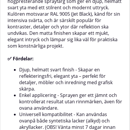
högpresterande sprayfärg som ger en djup, helmatt
primer.✅ Fördelar:Helmatt, ren
djup, reflekterande yta som
svart yta med ett stilrent och modernt uttryck.
vit yta - Ger ett mjukt, elegant
framhäver form och kontrast –
Kulören motsvarar RAL 9005 (Jet Black), känd för sin
uttryck utan glans – perfekt för
idealisk för både design och
stilrena och nedtonade
funktion.Enkel applicering -
intensiva svärta, och är särskilt populär för
projekt.Enkel applicering - Jämnt
Sprayen ger ett jämnt resultat
kontraster, detaljer och ytor där reflektion ska
och kontrollerat resultat även för
utan rinnmärken – även för
undvikas. Den matta finishen skapar ett mjukt,
ovana användare – utan
nybörjare.Universell
elegant intryck och lämpar sig lika väl för praktiska
rinnmärken.Universell
kompatibilitet - Kan appliceras på
kompatibilitet - Kan användas på
både akryl- och alkydlacker. (OBS!
som konstnärliga projekt.
både akryllacker och syntetiska
Övermåla alkydfärg först efter
lacker (alkyd). (OBS! Övermåla
minst 7 dagars torktid.)Neutral
✅ Fördelar:
alkydfärg först efter minst 7
lukt - Möjlig att applicera
dagars torktid.)Neutral lukt -
utomhus och låta torka inomhus
Djup, helmatt svart finish - Skapar en
Möjlig att applicera utomhus och
utan stark lukt.Utmärkt
reflekteringsfri, elegant yta – perfekt för
låta torka inomhus – utan
vidhäftning - Fäster på många
störande doft.Utmärkt
ytor utan behov av
detaljer, möbler och inredning med grafisk
vidhäftning utan primer - Fäster
grundmålning.Snabbtorkande
skärpa.
effektivt på många underlag,
med hög täckförmåga - Redan
Enkel applicering - Sprayen ger ett jämnt och
även utan grundfärg.Lämplig för
första lagret ger en jämn svart yta
kontrollerat resultat utan rinnmärken, även för
känsliga material - Säker att
med glans.Lämplig för känsliga
ovana användare.
använda på frigolit och
material - Kan användas på
övermålningsbar
frigolit och övermålningsbar
Universell kompatibilitet - Kan användas
hårdplast.Reptålig yta -
hårdplast utan att påverka
ovanpå både syntetiska lacker (alkyd) och
Motståndskraftig mot repor –
ytan.Reptålig och hållbar - Ger ett
akryllacker. (OBS! Vänta minst 7 dagar innan
håller sig snygg över
hållbart resultat.Miljövänligare