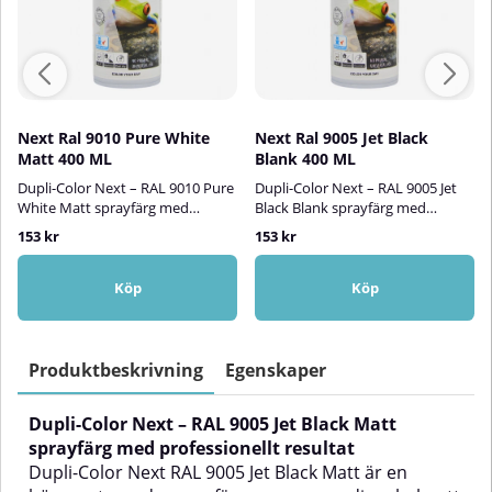
Next Ral 9010 Pure White
Next Ral 9005 Jet Black
Matt 400 ML
Blank 400 ML
Dupli-Color Next – RAL 9010 Pure
Dupli-Color Next – RAL 9005 Jet
White Matt sprayfärg med
Black Blank sprayfärg med
professionellt resultatDupli-Color
professionellt resultatDupli-Color
153 kr
153 kr
Next RAL 9010 Pure White Matt
Next RAL 9005 Jet Black Blank är
är en högkvalitativ sprayfärg med
en högkvalitativ sprayfärg som
en elegant, helmatt vit finish.
kombinerar den djupaste svarta
Köp
Köp
Kulören motsvarar den klassiska
nyansen med en elegant, blank
RAL 9010 (Ren vit) och ger ett
finish. RAL 9005 (Jet Black) är
stilrent, neutralt utseende som
känd för sin intensiva svärta och
passar utmärkt för både
ger tillsammans med glansen ett
Produktbeskrivning
Egenskaper
moderna och tidlösa projekt. Den
kraftfullt, sofistikerat uttryck. Den
matta ytan minimerar reflexer
passar lika bra för moderna
Dupli-Color Next – RAL 9005 Jet Black Matt
och skapar en mjuk, sofistikerad
designytor som tekniska eller
känsla. Färgen är lätt att
dekorativa detaljer – både inom-
sprayfärg med professionellt resultat
applicera, torkar snabbt och
och utomhus.✅ Fördelar:Blank,
Dupli-Color Next RAL 9005 Jet Black Matt är en
fäster utmärkt – utan behov av
intensivt svart finish - Ger en