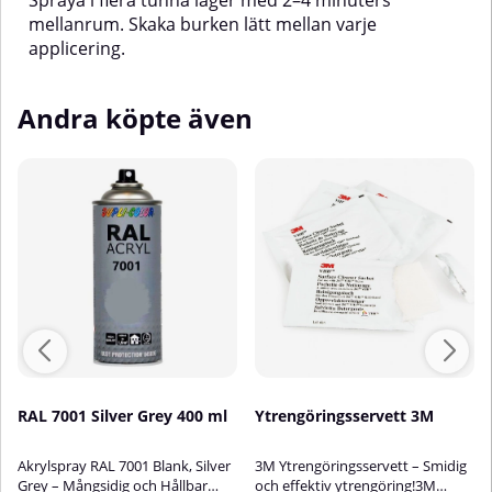
Spraya i flera tunna lager med 2–4 minuters
mellanrum. Skaka burken lätt mellan varje
applicering.
Andra köpte även
RAL 7001 Silver Grey 400 ml
Ytrengöringsservett 3M
Akrylspray RAL 7001 Blank, Silver
3M Ytrengöringsservett – Smidig
Grey – Mångsidig och Hållbar
och effektiv ytrengöring!3M