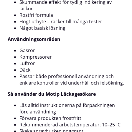
Skummande effekt för tydlig indikering av
behandling.Delarna som ska
kugghjul och skenorKedjor,
behandlas ska vara rena, torra
trädgårdsredskap och mekaniska
läckor
och fria från fett.Applicera
lederSå använder du Motip
Rostfri formula
elektroskydd i flera tunna lager.
Penetrating OilLäs alltid
Högt utbyte – räcker till många tester
instruktionerna på förpackningen
Något basisk lösning
före användningSe till att
sprayburken har
Användningsområden
rumstemperaturOptimal
arbetstemperatur: 10–25 °CSkaka
burken ordentligt innan
Gasrör
appliceringSpraya direkt på den
Kompressorer
rostiga delenLåt verka en stund
Luftrör
innan du försöker lossa
Däck
delenMotip Penetrating Oil är ett
Passar både professionell användning och
smart val när du snabbt och
effektivt behöver lossa rostiga
enklare kontroller vid underhåll och felsökning.
eller kärvande metalldelar –
oavsett om du jobbar hemma, i
Så använder du Motip Läckagesökare
garaget eller i proffsmiljö.
Läs alltid instruktionerna på förpackningen
före användning
Förvara produkten frostfritt
Rekommenderad arbetstemperatur: 10–25 °C
Skaka sprayburken noggrant