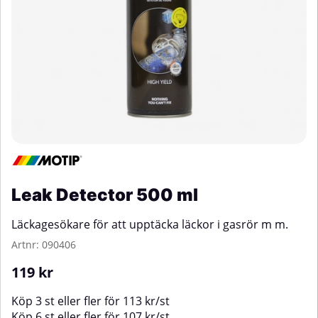
Leak Detector 500 ml
Läckagesökare för att upptäcka läckor i gasrör m m.
Artnr:
090406
119
kr
Köp
3 st
eller fler för
113
kr
/
st
Köp
6 st
eller fler för
107
kr
/
st