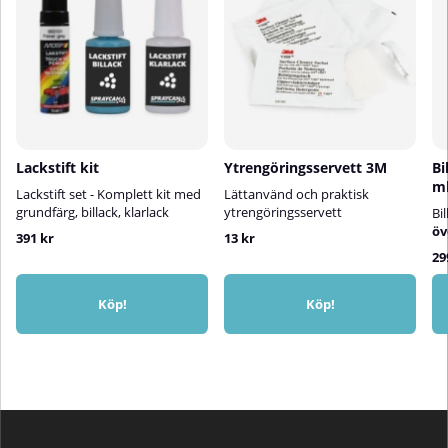
Lackpaketet – För mindre
bättringsarbeten som tanklock,
backspeglar m.m.Stora
Lackpaketet – För större
reparationer som dörrar,
kofångare och liknande.
Lackstift kit
Ytrengöringsservett 3M
Bi
m
Lackstift set - Komplett kit med
Lättanvänd och praktisk
grundfärg, billack, klarlack
ytrengöringsservett
Bi
öv
391 kr
13 kr
29
Köp!
Köp!