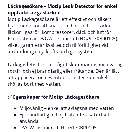
resistent mot salt, svaga syror,
grafit och MoS₂
Läckagesökare – Motip Leak Detector för enkel
baser samt är pH-neutral. Motip
(molybdendisulfid) för ökad
Electro Protect erbjuder utmärkt
smörjning och hållbarhet. Den är
upptäckt av gasläckor
vidhäftning och
dessutom fuktavvisande,
Motip Läckagesökare är ett effektivt och säkert
rostskydd.✅ Fördelar med
korrosionsförebyggande och
hjälpmedel för att snabbt och enkelt upptäcka
Electro ProtectBra penetrerande
levereras i en sprayburk med
läckor i gasrör, kompressorer, däck och luftrör.
egenskaperFukt- och
360° ventil – vilket gör den
Produkten är DVGW-certifierad (NG/5170BR0105),
vattenavvisandeUtmärkt
mycket enkel att applicera, även i
korrosionsskyddBeständig mot
svåråtkomliga vinklar.✅
vilket garanterar kvalitet och tillförlitlighet vid
vatten, salt och svaga syror och
FördelarMycket goda
användning i trycklufts- och gassystem.
baserUtmärkt
penetrerande
vidhäftningAnvändningsområdeStrömbrytareTändstiftBatterierTryckta
egenskaperInnehåller grafit och
Läckagedetektorn är något skummande, miljövänlig,
kretskortsbrytareFördelarlockKablarSäkringarElverktygStrömfördelareEl
MoS₂ för effektiv
system (som bör skyddas mot
smörjningVattenavvisande och
rostfri och ej brandfarlig eller frätande. Den är lätt
fukt)Hur du använder Motip
skyddande mot rostKraftfull och
att applicera, och eventuella rester kan enkelt
Electro ProtectInnan du
riktad jetspray360° ventil –
sköljas bort med vatten.
använder Electro Protect, läs
fungerar i alla vinklarPerfekt för
noggrant instruktionerna på
både hem, garage och
✅ Egenskaper för Motip Läckagesökare
förpackningen och agera
verkstadAnvändningsområdenMoti
därefter.Aerosolen ska ha
Penetrating Oil kan användas på
Motip
rumstemperaturBästa
många typer av delar och
Miljövänlig – enkel att avlägsna med vatten
bearbetningstemperatur är 10 till
verktyg:Skruvar, muttrar och
Ej brandfarlig och ej frätande – säkert att
25°C.Skaka aerosolen före
bultarLås och
använda
bara
användning.Stäng av elektriska
gångjärnFästanordningar och
DVGW-certifierad: NG/5170BR0105
edjorVindrutetorkareDragkrokarFönsterskenorSläppmedel
installationer före
skruvade anslutningarVerktyg,