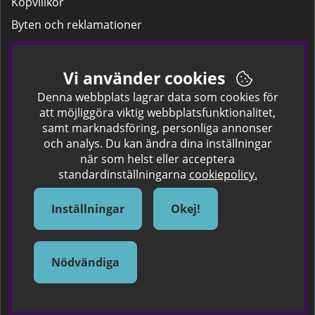
Köpvillkor
Byten och reklamationer
Leverans
Hitta färgkoden på bilen.
Vi använder cookies
Företagskund
Denna webbplats lagrar data som cookies för
att möjliggöra viktig webbplatsfunktionalitet,
samt marknadsföring, personliga annonser
Om oss
och analys. Du kan ändra dina inställningar
när som helst eller acceptera
Kontakta oss
standardinställningarna
cookiepolicy.
Om Spraycan
IKEA Färger
Inställningar
Okej!
Sök Säkerhetsdatablad
Samarbete / Dyhrs Garage
Nödvändiga