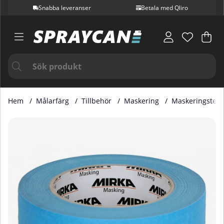
Snabba leveranser
Betala med Qliro
Var
Ant
.
Hem
Målarfärg
Tillbehör
Maskering
Maskeringstej
Produktbilder Maskeringstejp Blå 36mm