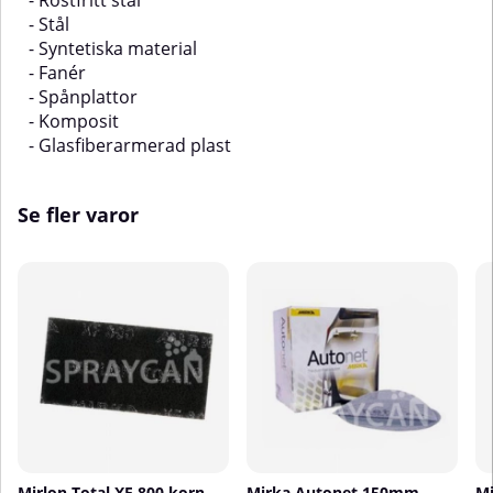
- Rostfritt stål
- Stål
- Syntetiska material
- Fanér
- Spånplattor
- Komposit
- Glasfiberarmerad plast
Se fler varor
Mirlon Total XF 800 korn
Mirka Autonet 150mm
Mi