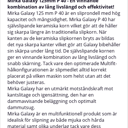
Mirka Galaxy 125mm P 40 - En vinnande
kombination av lång livslängd och effektivitet!
Mirka Galaxy 125 mm P 40 är en sliprondell med hög
kapacitet och mångsidighet. Mirka Galaxy P 40 har
självslipande keramiska korn vilket gör att de håller
sig skarpa längre än traditionella slipkorn. När
kanten av de keramiska slipkornen bryts av bildas
det nya skarpa kanter vilket gör att Galaxy bibehåller
sin skärpa under lång tid. De självslipande kornen
ger en vinnande kombination av lång livslängd och
snabb skärning. Tack vare den optimerade Multifit-
hålkonfigurationen är slipmedlet alltid korrekt
placerat på vilken maskin som helst utan att det
behöver justeras.
Mirka Galaxy har en utmärkt motståndskraft mot
kantslitage och igensättning, den har en
dammavvisande beläggning och optimalt
dammutsug.
Mirka Galaxy är en multifunktionell produkt som är
idealisk för slipning av både mjuka och hårda
material samt olika underlag tack vare dess