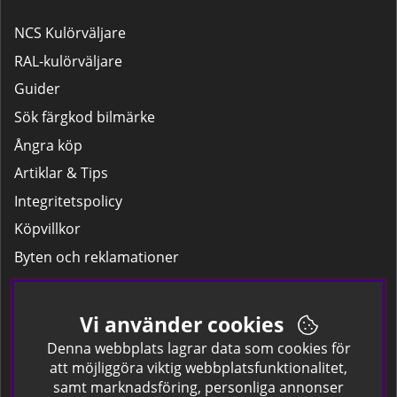
NCS Kulörväljare
RAL-kulörväljare
Guider
Sök färgkod bilmärke
Ångra köp
Artiklar & Tips
Integritetspolicy
Köpvillkor
Byten och reklamationer
Leverans
Hitta färgkoden på bilen.
Vi använder cookies
Företagskund
Denna webbplats lagrar data som cookies för
att möjliggöra viktig webbplatsfunktionalitet,
samt marknadsföring, personliga annonser
Om oss