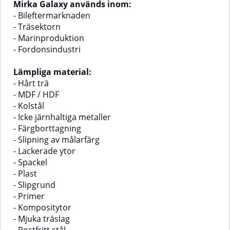
Mirka Galaxy används inom:
- Bileftermarknaden
- Träsektorn
- Marinproduktion
- Fordonsindustri
Lämpliga material:
- Hårt trä
- MDF / HDF
- Kolstål
- Icke järnhaltiga metaller
- Färgborttagning
- Slipning av målarfärg
- Lackerade ytor
- Spackel
- Plast
- Slipgrund
- Primer
- Kompositytor
- Mjuka träslag