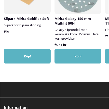
Slipark Mirka Goldflex Soft
Mirka Galaxy 150 mm
Mi
Multifit 50H
1
Slipark förföljsam slipning
Galaxy sliprondell med
Fl
6 kr
keramiska korn. 150 mm. Flera
21
korngrovlekar
fr. 11 kr
Köp!
Köp!
Information