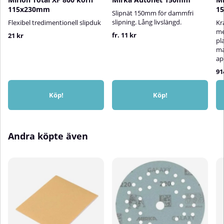
115x230mm
1
Slipnät 150mm för dammfri
slipning. Lång livslängd.
Flexibel tredimentionell slipduk
Kr
me
fr. 11 kr
21 kr
pl
ma
ap
91
Köp!
Köp!
Andra köpte även