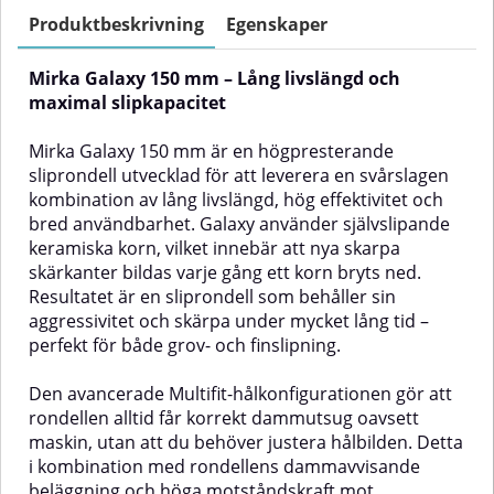
polyamid med slipmaterial
flexibla materialet gör Mirlon
fastsatt i väven, ger Autonet både
idealiskt för slipning av
Produktbeskrivning
Egenskaper
hög effektivitet och en betydligt
profilerade ytor, kanter och
bättre arbetsmiljö.Den öppna
rundningar där jämnt tryck och
Mirka Galaxy 150 mm – Lång livslängd och
vävstrukturen gör att slipdamm
kontrollerad avverkning
och partiklar transporteras bort
krävs.Sliprondellen används
maximal slipkapacitet
direkt via dammutsug. Resultatet
främst tillsammans med
blir en jämnare yta, längre
slipmaskin och fästs enkelt med
Mirka Galaxy 150 mm är en högpresterande
livslängd på rondellen och
kardborrefäste, men kan även
sliprondell utvecklad för att leverera en svårslagen
minimal risk för igensättning. Det
användas för hand vid mer
kombination av lång livslängd, hög effektivitet och
gör Autonet till ett självklart val
detaljerad bearbetning.✅
för både grova och fina
Fördelar med Mirlon 150 mm UF
bred användbarhet. Galaxy använder självslipande
sliparbeten, särskilt inom
1500Ultrafin slipning för
keramiska korn, vilket innebär att nya skarpa
bileftermarknaden men också på
slutfinish, polering och
skärkanter bildas varje gång ett korn bryts ned.
andra material som plast,
ytstruktureringFlexibel och
Resultatet är en sliprondell som behåller sin
komposit och gelcoat.✅ Fördelar
följsam – perfekt för ojämna och
med Mirka Autonet 150
formade ytorLämplig för både
aggressivitet och skärpa under mycket lång tid –
mmDammfri slipning i
torr- och våtslipningStark, hållbar
perfekt för både grov- och finslipning.
kombination med dammutsug –
och jämn avverkningSkapar en
hälsosammare arbetsmiljöHög
perfekt yta inför lackering,
Den avancerade Multifit-hålkonfigurationen gör att
initial aggressivitet för snabb
målning eller
rondellen alltid får korrekt dammutsug oavsett
avverkningLång livslängd och
poleringAnvändningsområdenMirlo
hållbara kanterGod vidhäftning
UF 1500 passar perfekt
maskin, utan att du behöver justera hålbilden. Detta
mot underlagsplattanMotverkar
för:Förberedelse av ytor inför
i kombination med rondellens dammavvisande
pillerbildning och igensättningGer
lackering eller klarlackMattning
beläggning och höga motståndskraft mot