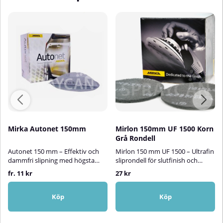
Mirka Autonet 150mm
Mirlon 150mm UF 1500 Korn
Grå Rondell
Autonet 150 mm – Effektiv och
Mirlon 150 mm UF 1500 – Ultrafin
dammfri slipning med högsta
sliprondell för slutfinish och
precisionMirka Autonet 150 mm
polering!Mirlon UF 1500 är en
fr. 11 kr
27 kr
sliprondell är ett innovativt
innovativ och ultrafin
slipmaterial utvecklat för att
fibersliprondell från Mirka,
leverera en dammfri slipning och
utvecklad för precisionsarbete
Köp
Köp
perfekt slutresultat. Tack vare sin
och finishslipning på olika
unika nätkonstruktion av
material.Det tredimensionella,