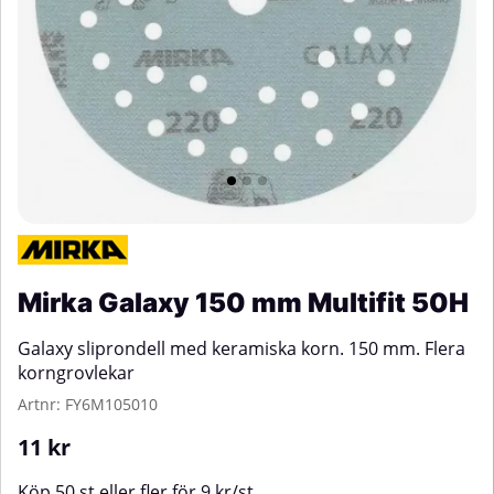
Mirka Galaxy 150 mm Multifit 50H
Galaxy sliprondell med keramiska korn. 150 mm. Flera
korngrovlekar
Artnr:
FY6M105010
11
kr
Köp
50 st
eller fler för
9
kr
/
st