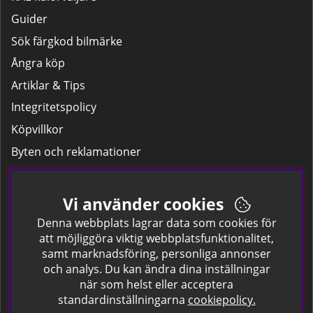
Guider
Sök färgkod bilmärke
Ångra köp
Artiklar & Tips
Integritetspolicy
Köpvillkor
Byten och reklamationer
Leverans
Hitta färgkoden på bilen.
Vi använder cookies
Företagskund
Denna webbplats lagrar data som cookies för
att möjliggöra viktig webbplatsfunktionalitet,
samt marknadsföring, personliga annonser
Om oss
och analys. Du kan ändra dina inställningar
när som helst eller acceptera
Kontakta oss
standardinställningarna
cookiepolicy.
Om Spraycan