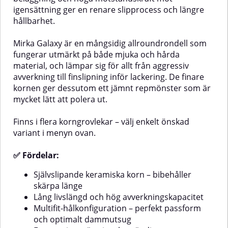
ett jämnt slipmönster och perfekt
av ytor före poleringRengöring av
igensättning ger en renare slipprocess och längre
ytaTillgängliga grovlekar (P80–
metall, plast eller lackerade ytor
P800)P80–P180: För slipning av
innan fogning, tejpning eller
hållbarhet.
spackel och nedslipning till
limningAnvänds flitigt inom
plåtrent.P180–P320: Utjämning
bilindustrin, måleri, träindustri,
Mirka Galaxy är en mångsidig allroundrondell som
av kanter och förberedelse inför
marin- och kompositindustri där
fungerar utmärkt på både mjuka och hårda
lack.P320–P800: Slipning av
en jämn, kontrollerad finish
material, och lämpar sig för allt från aggressiv
grundfärg, fillers, bas- och
krävs.Lämpliga materialRostfritt
klarlack.AnvändningsområdenSlipning
stålMjukt stål / kolstålKoppar,
avverkning till finslipning inför lackering. De finare
av
mässing och
kornen ger dessutom ett jämnt repmönster som är
spackelFärgborttagningGrundfärg
bronslegeringarPlastIcke-
mycket lätt att polera ut.
och primerLackerade ytor och
järnmetallerFärg- och lackytor
klarlackPlast, komposit och
gelcoatMed Mirka Autonet 150
Finns i flera korngrovlekar – välj enkelt önskad
mm får du en sliprondell som
variant i menyn ovan.
kombinerar effektivitet,
dammreducering och lång
✅ Fördelar:
livslängd – för ett professionellt
resultat varje gång.
Självslipande keramiska korn – bibehåller
skärpa länge
Lång livslängd och hög avverkningskapacitet
Multifit-hålkonfiguration – perfekt passform
och optimalt dammutsug
rovslipning