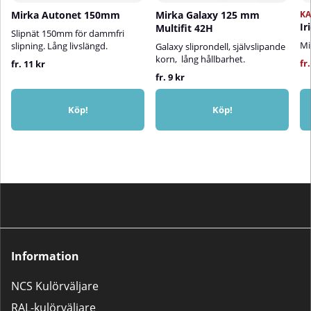
Mirka Autonet 150mm
Mirka Galaxy 125 mm
K
Ir
Multifit 42H
Slipnät 150mm för dammfri
Mi
slipning. Lång livslängd.
Galaxy sliprondell, självslipande
korn, lång hållbarhet.
fr.
fr. 11 kr
fr. 9 kr
Köp!
Köp!
Information
NCS Kulörväljare
RAL-kulörväljare