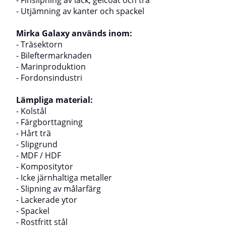
- Finslipning av lack, gelcoat och trä
- Utjämning av kanter och spackel
Mirka Galaxy används inom:
- Träsektorn
- Bileftermarknaden
- Marinproduktion
- Fordonsindustri
Lämpliga material:
- Kolstål
- Färgborttagning
- Hårt trä
- Slipgrund
- MDF / HDF
- Kompositytor
- Icke järnhaltiga metaller
- Slipning av målarfärg
- Lackerade ytor
- Spackel
- Rostfritt stål