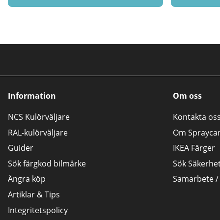
Information
Om oss
NCS Kulörväljare
Kontakta os
RAL-kulörväljare
Om Sprayca
Guider
IKEA Färger
Sök färgkod bilmärke
Sök Säkerhe
Ångra köp
Samarbete /
Artiklar & Tips
Integritetspolicy