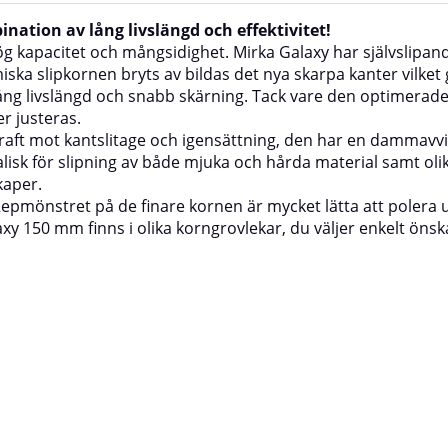
ation av lång livslängd och effektivitet!
 kapacitet och mångsidighet. Mirka Galaxy har självslipande
iska slipkornen bryts av bildas det nya skarpa kanter vilket 
ng livslängd och snabb skärning. Tack vare den optimerade M
r justeras.
aft mot kantslitage och igensättning, den har en dammav
alisk för slipning av både mjuka och hårda material samt ol
kaper.
 Repmönstret på de finare kornen är mycket lätta att polera u
y 150 mm finns i olika korngrovlekar, du väljer enkelt öns