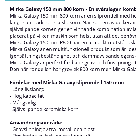
Mirka Galaxy 150 mm 800 korn - En svårslagen kombin
Mirka Galaxy 150 mm 800 korn är en sliprondell med hög
längre än traditionella slipkorn. När kanten av de keram
självslipande kornen ger en vinnande kombination av lå
placerat på vilken maskin som helst utan att det behöve
Mirka Galaxy 150 mm P800 har en utmärkt motståndskr
Mirka Galaxy är en multifunktionell produkt som är ide
igensättningsbeständighet och dammavvisande egens
Mirka Galaxy är perfekt för både grov- och finslipning.
Den här rondellen har grovlek 800 korn men Mirka Galax
Fördelar med Mirka Galaxy sliprondell 150 mm:
- Lång livslängd
- Hög kapacitet
- Mångsidig
- Självslipande keramiska korn
Användningsområde:
- Grovslipning av trä, metall och plast