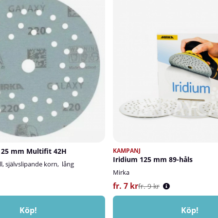
125 mm Multifit 42H
KAMPANJ
Iridium 125 mm 89-håls
l, självslipande korn, lång
Mirka
fr. 7 kr
fr. 9 kr
Köp!
Köp!