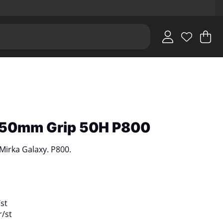
V
An
.
150mm Grip 50H P800
 Mirka Galaxy. P800.
/
st
r
/
st