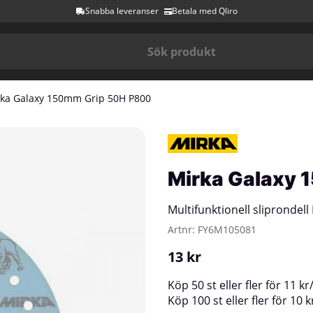
Snabba leveranser
Betala med Qliro
ka Galaxy 150mm Grip 50H P800
Mirka Galaxy 
Multifunktionell sliprondell
Artnr:
FY6M105081
13
kr
Köp
50 st
eller fler för
11
kr
Köp
100 st
eller fler för
10
k