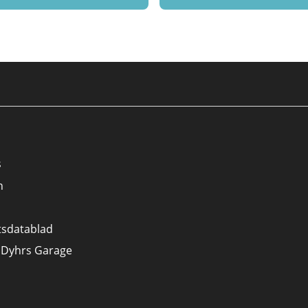
s
n
tsdatablad
 Dyhrs Garage