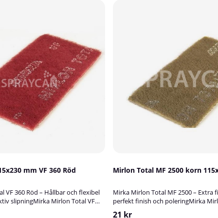
115x230 mm VF 360 Röd
Mirlon Total MF 2500 korn 11
l VF 360 Röd – Hållbar och flexibel
Mirka Mirlon Total MF 2500 – Extra f
ktiv slipningMirka Mirlon Total VF
perfekt finish och poleringMirka Mir
 effektiv tredimensionell fiberväv
2500 är en extra fin och flexibel fi
21 kr