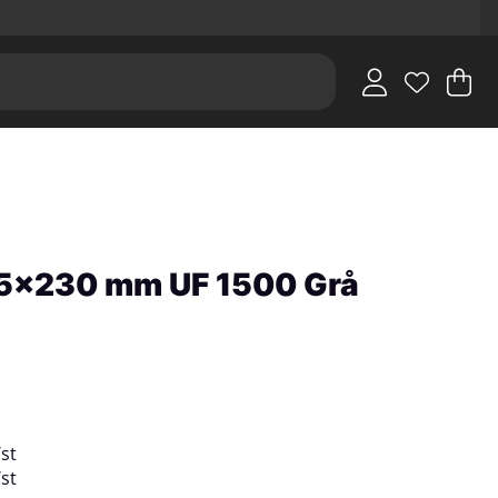
V
An
.
115x230 mm UF 1500 Grå
/
st
/
st