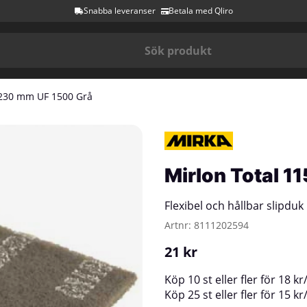
Snabba leveranser
Betala med Qliro
x230 mm UF 1500 Grå
Mirlon Total 
Flexibel och hållbar slipduk
Artnr:
8111202594
21
kr
Köp
10 st
eller fler för
18
kr
Köp
25 st
eller fler för
15
kr