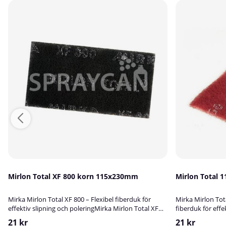
Mirlon Total XF 800 korn 115x230mm
Mirlon Total 
Mirka Mirlon Total XF 800 – Flexibel fiberduk för
Mirka Mirlon Tota
effektiv slipning och poleringMirka Mirlon Total XF
fiberduk för effe
800 är en högpresterande fiberduk med
360 är en mycket
21 kr
21 kr