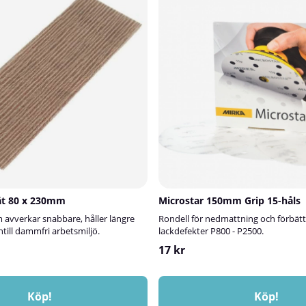
abbt och enkeltKan användas på
 – både i hemmet, bilen och
-pack – räcker längreMiljövänligt och
 till starka rengöringsmedel⚠️ Viktigt
nd med viss försiktighet – svampen
nde effekt och kan lösa upp eller
a ytor.Prova alltid på en liten, dold
ät 80 x 230mm
Microstar 150mm Grip 15-håls
m avverkar snabbare, håller längre
Rondell för nedmattning och förbätt
ntill dammfri arbetsmiljö.
lackdefekter P800 - P2500.
17 kr
Köp!
Köp!