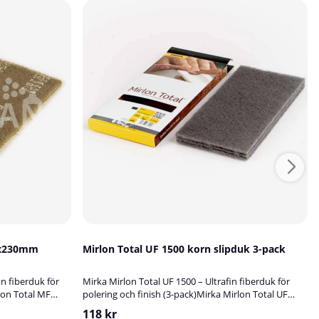
5x230mm
Mirlon Total UF 1500 korn slipduk 3-pack
in fiberduk för
Mirka Mirlon Total UF 1500 – Ultrafin fiberduk för
lon Total MF
polering och finish (3-pack)Mirka Mirlon Total UF
berduk med
1500 är en ultrafin fiberduk utvecklad för
118 kr