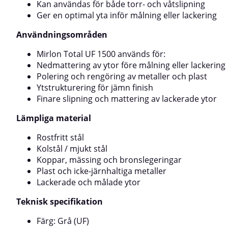
specifikationTill
Kan användas för både torr- och våtslipning
tygBindning: Har
Ger en optimal yta inför målning eller lackering
beläggningFärg:
(VF)Mått: 230 ×
Användningsområden
Mirlon Total UF 1500 används för:
Nedmattering av ytor före målning eller lackering
Polering och rengöring av metaller och plast
Ytstrukturering för jämn finish
Finare slipning och mattering av lackerade ytor
Lämpliga material
Rostfritt stål
Kolstål / mjukt stål
Koppar, mässing och bronslegeringar
Plast och icke-järnhaltiga metaller
Lackerade och målade ytor
Teknisk specifikation
Färg: Grå (UF)