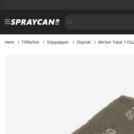
Hem
Tillbehör
Slippapper
Slipnät
Mirlon Total 115
Produktbilder Mirlon Total 115x230 mm UF 1500 Grå