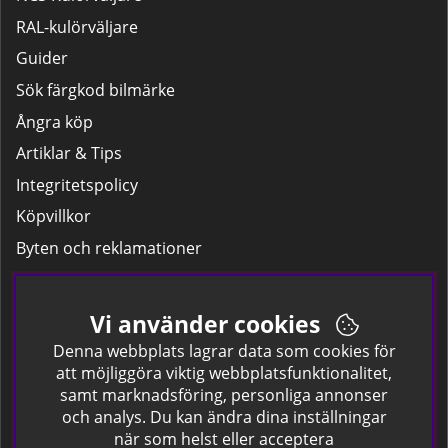
RAL-kulörväljare
Guider
Sök färgkod bilmärke
Ångra köp
Artiklar & Tips
Integritetspolicy
Köpvillkor
Byten och reklamationer
Leverans
Hitta färgkoden på bilen.
Vi använder cookies
Företagskund
Denna webbplats lagrar data som cookies för
att möjliggöra viktig webbplatsfunktionalitet,
samt marknadsföring, personliga annonser
Om oss
och analys. Du kan ändra dina inställningar
när som helst eller acceptera
Kontakta oss