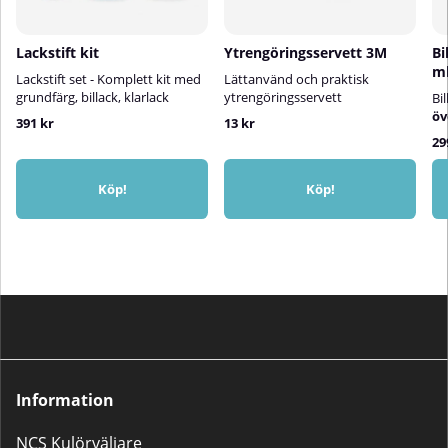
Lackstift kit
Ytrengöringsservett 3M
Bi
m
Lackstift set - Komplett kit med
Lättanvänd och praktisk
grundfärg, billack, klarlack
ytrengöringsservett
Bi
öv
391 kr
13 kr
29
Köp!
Köp!
Information
NCS Kulörväljare