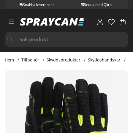
Snabba leveranser
Betala med Qliro
Var
Ant
.
Hem
Tillbehör
Skyddsprodukter
Skyddshandskar
Mo
Produktbilder Monteringshandske Tiger Strl 11