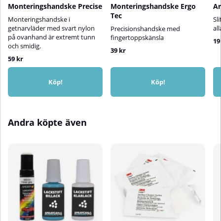
Monteringshandske Precise
Monteringshandske Ergo
A
Tec
Monteringshandske i
Sl
getnarvläder med svart nylon
al
Precisionshandske med
på ovanhand är extremt tunn
fingertoppskänsla
19
och smidig.
39 kr
59 kr
Köp!
Köp!
Andra köpte även