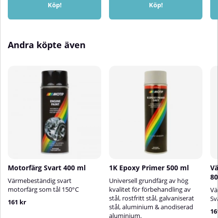
Köp!
Köp!
Andra köpte även
Motorfärg Svart 400 ml
1K Epoxy Primer 500 ml
Vä
80
Värmebeständig svart
Universell grundfärg av hög
motorfärg som tål 150
°C
kvalitet för förbehandling av
Vä
stål, rostfritt stål, galvaniserat
Sv
161 kr
stål, aluminium & anodiserad
16
aluminium.