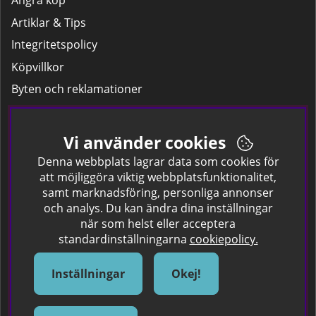
Ångra köp
Artiklar & Tips
Integritetspolicy
Köpvillkor
Byten och reklamationer
Leverans
Hitta färgkoden på bilen.
Vi använder cookies
Företagskund
Denna webbplats lagrar data som cookies för
att möjliggöra viktig webbplatsfunktionalitet,
samt marknadsföring, personliga annonser
Om oss
och analys. Du kan ändra dina inställningar
när som helst eller acceptera
Kontakta oss
standardinställningarna
cookiepolicy.
Om Spraycan
IKEA Färger
Inställningar
Okej!
Sök Säkerhetsdatablad
Samarbete / Dyhrs Garage