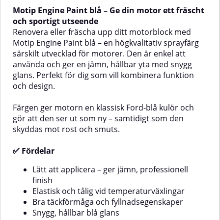
och ger en jämn, slitstark yta med
kallad Volvo-röd, ger
Motip Engine Paint blå – Ge din motor ett fräscht
snygg glans. Det är ett perfekt val
motordelarna ett uppdaterat
för att både förbättra utseendet
utseende med en finish som
och sportigt utseende
och skydda motorblocket mot
håller över tid. Samtidigt skyddas
Renovera eller fräscha upp ditt motorblock med
rost och smuts.✅ FördelarEnkel
ytan mot rost och smuts.✅
Motip Engine Paint blå – en högkvalitativ sprayfärg
applicering med jämnt och
FördelarEnkel att applicera – ger
särskilt utvecklad för motorer. Den är enkel att
snyggt resultatElastisk – tål
ett jämnt, professionellt
använda och ger en jämn, hållbar yta med snygg
temperaturväxlingar utan att
resultatElastisk och tålig mot
sprickaBra fyllnadsförmåga för
temperaturförändringarBra
glans. Perfekt för dig som vill kombinera funktion
effektiv täckningStilren svart
fyllnadsegenskaperSnygg, hållbar
och design.
kulör med hållbar glansReptålig
Volvo-röd kulörReptålig och
och stötsäker
stötsäker
Färgen ger motorn en klassisk Ford-blå kulör och
ytaKorrosionsförebyggande –
ytaKorrosionsförebyggande –
skyddar mot rostMinskar
skyddar mot rostMinskar
gör att den ser ut som ny – samtidigt som den
vidhäftning av smutsUV-
vidhäftning av smutsUV-
skyddas mot rost och smuts.
beständig – bleks inte i
beständig – bleknar inte i
solljusUtmärkt vidhäftning på
solljusUtmärkt vidhäftning på
✅ Fördelar
motorblockAnvändning – steg för
motorblockAnvändning – steg för
stegFörbehandlingSäkerställ att
stegFörbehandlingYtan ska vara
Lätt att applicera – ger jämn, professionell
ytan är ren, torr och fri från
ren, torr och fri från fettLäs
fettLäs noggrant instruktionerna
instruktionerna på förpackningen
finish
på förpackningen före
noggrant innan
Elastisk och tålig vid temperaturväxlingar
användningAppliceringLåt
användningAppliceringLåt
Bra täckförmåga och fyllnadsegenskaper
burken nå rumstemperatur (10–
sprayburken nå rumstemperatur
Snygg, hållbar blå glans
25 °C)Skaka i minst 2 minuterGör
(10–25 °C)Skaka burken i minst 2