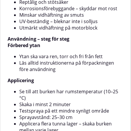
Reptålig och stötsäker
ett testspray på ett mindre
minuterGör ett testspray på ett
områdeSprayavstånd: 25–30
dolt områdeSprayavstånd: cirka
Korrosionsförebyggande – skyddar mot rost
cmApplicera flera tunna lager –
25–30 cmApplicera flera tunna
Minskar vidhäftning av smuts
skaka sprayburken mellan varje
lager – skaka burken mellan varje
UV-beständig – bleknar inte i solljus
lager✅ Efter användningRengör
applicering✅ Efter
Utmärkt vidhäftning på motorblock
ventilen genom att vända
användningRengör ventilen
sprayburken upp och ner och
genom att vända burken upp och
Användning – steg för steg
spraya i cirka 5 sekunderTorktid
ner och spraya i cirka 5
beror på temperatur,
sekunderTorktiden påverkas av
Förbered ytan
luftfuktighet och hur tjockt du
temperatur, luftfuktighet och
applicerat färgenMotip Engine
mängden färgMotip Engine Paint
Ytan ska vara ren, torr och fri från fett
Paint Svart är ett smart val för dig
Volvo Röd är det perfekta valet
Läs alltid instruktionerna på förpackningen
som vill kombinera hållbarhet,
för dig som vill kombinera en
före användning
skydd och ett snyggt resultat –
klassisk motorfärg med
direkt från sprayburk!
funktionellt skydd – enkelt att
Applicering
använda och med proffsigt
resultat.
Se till att burken har rumstemperatur (10–25
°C)
Skaka i minst 2 minuter
Testspraya på ett mindre synligt område
Sprayavstånd: 25–30 cm
Applicera flera tunna lager – skaka burken
mellan varje lager