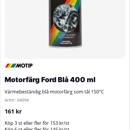
Motorfärg Ford Blå 400 ml
Värmebeständig blå motorfärg som tål 150
°C
Artnr:
04094
161
kr
Köp
3 st
eller fler för
153
kr
/
st
Köp
6 st
eller fler för
145
kr
/
st