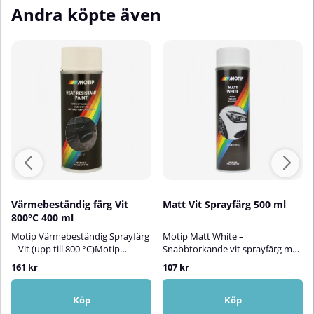
Andra köpte även
Värmebeständig färg Vit
Matt Vit Sprayfärg 500 ml
800°C 400 ml
Motip Värmebeständig Sprayfärg
Motip Matt White –
– Vit (upp till 800 °C)Motip
Snabbtorkande vit sprayfärg med
värmebeständig sprayfärg i matt
matt finishMotip Matt White är
161 kr
107 kr
vit kulör är särskilt utvecklad för
en snabbtorkande vit sprayfärg
metallföremål som utsätts för
med matt finish, perfekt för både
mycket höga temperaturer. Med
inomhus- och utomhusprojekt.
Köp
Köp
en tålighet på upp till 800 °C är
Sprayfärgen har utmärkt