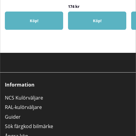
174 kr
Köp!
Köp!
Information
NCS Kulörväljare
RAL-kulörväljare
Guider
Sök färgkod bilmärke