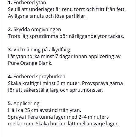
1.
Förbered ytan
ca 25 cm avstånd från
Se till att underlaget är rent, torrt och fritt från fett.
ytan.Spraya i flera tunna lager
Avlägsna smuts och lösa partiklar.
med 2–4 minuters mellanrum.
Skaka burken lätt före varje lager.
2.
Skydda omgivningen
Trots låg sprutdimma bör närliggande ytor täckas.
3.
Vid målning på alkydfärg
Låt ytan torka minst 7 dagar innan applicering av
Pure Orange Blank.
4.
Förbered sprayburken
Skaka kraftigt i minst 3 minuter. Provspraya gärna
för att säkerställa färg och sprutmönster.
5.
Applicering
Håll ca 25 cm avstånd från ytan.
Spraya i flera tunna lager med 2–4 minuters
mellanrum. Skaka burken lätt mellan varje lager.