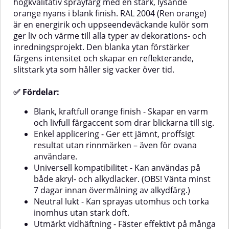
högkvalitativ sprayfärg med en stark, lysande
intensiv blå finish - Ger en djup
energirik färg som sticker ut utan
orange nyans i blank finish. RAL 2004 (Ren orange)
och reflekterande yta som
att kännas skarp.Enkel
är en energirik och uppseendeväckande kulör som
framhäver detaljer och
applicering - Ger ett jämnt,
former.Enkel applicering - Ger ett
proffsigt resultat utan
ger liv och värme till alla typer av dekorations- och
jämnt och professionellt resultat
rinnmärken – även för ovana
inredningsprojekt. Den blanka ytan förstärker
utan rinnmärken – även för
användare.Universell
färgens intensitet och skapar en reflekterande,
ovana användare.Universell
kompatibilitet - Kan appliceras på
slitstark yta som håller sig vacker över tid.
kompatibilitet - Kan appliceras på
både akryl- och alkydlacker. (OBS!
både akryl- och alkydlacker. (OBS!
Vänta minst 7 dagar innan
Vänta minst 7 dagar innan
övermålning av
✅ Fördelar:
övermålning av
alkydfärg.)Neutral lukt - Gör att
alkydfärg.)Neutral lukt - Möjlig att
applicering kan ske utomhus och
Blank, kraftfull orange finish - Skapar en varm
spraya utomhus och låta torka
torkning inomhus utan störande
och livfull färgaccent som drar blickarna till sig.
inomhus utan stark lukt.Utmärkt
dofter.Utmärkt vidhäftning -
Enkel applicering - Ger ett jämnt, proffsigt
vidhäftning - Fäster på många
Fäster väl på många underlag –
olika ytor – även utan
även utan grundmålning.Lämplig
resultat utan rinnmärken – även för ovana
grundmålning.Lämplig för
för känsliga material - Säker att
användare.
känsliga material - Kan användas
använda på frigolit och
Universell kompatibilitet - Kan användas på
på frigolit och övermålningsbar
övermålningsbar hårdplast.Tålig
både akryl- och alkydlacker. (OBS! Vänta minst
hårdplast utan att skada
och reptålig yta - Ger ett hållbart
7 dagar innan övermålning av alkydfärg.)
materialet.Tålig och reptålig yta -
resultat.Miljövänligare val -
Ger ett hållbart
Innehåller biologiskt nedbrytbara
Neutral lukt - Kan sprayas utomhus och torka
resultat.Miljövänligare val
lösningsmedel.Användningsområde
inomhus utan stark doft.
- Innehåller biologiskt
och inredning med
Utmärkt vidhäftning - Fäster effektivt på många
den:Möbler
nedbrytbara
färgaccentHantverk,