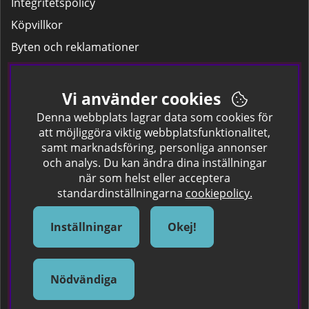
Integritetspolicy
Köpvillkor
Byten och reklamationer
Leverans
Hitta färgkoden på bilen.
Vi använder cookies
Företagskund
Denna webbplats lagrar data som cookies för
att möjliggöra viktig webbplatsfunktionalitet,
samt marknadsföring, personliga annonser
Om oss
och analys. Du kan ändra dina inställningar
när som helst eller acceptera
Kontakta oss
standardinställningarna
cookiepolicy.
Om Spraycan
IKEA Färger
Inställningar
Okej!
Sök Säkerhetsdatablad
Samarbete / Dyhrs Garage
Nödvändiga