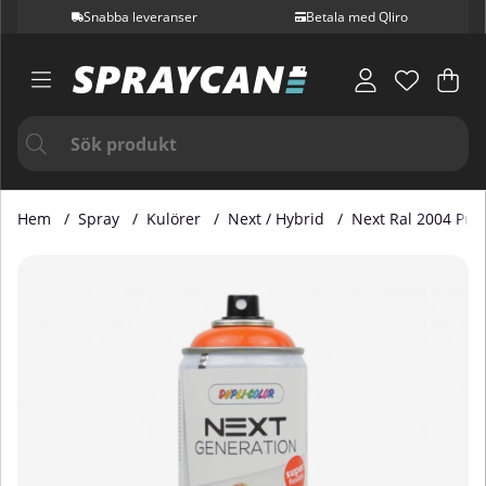
Snabba leveranser
Betala med Qliro
Var
Ant
.
Hem
Spray
Kulörer
Next / Hybrid
Next Ral 2004 Pur
Produktbilder Next Ral 2004 Pure Orange Blank 400 ML