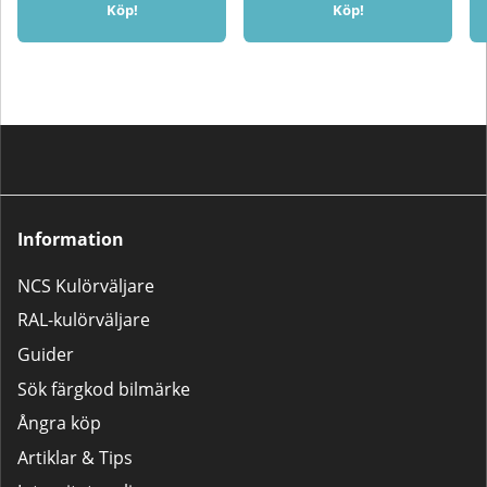
Köp!
Köp!
upp och ner i 5 sekunder⚠️
Applicera inte på syntetiska
Applicera inte på syntetiska
färger🎨 Observera att färg som
färger🎨 Färg på skärm kan
visas på skärm kan avvika från
avvika från verklig kulör
verklig kulör
Information
NCS Kulörväljare
RAL-kulörväljare
Guider
Sök färgkod bilmärke
Ångra köp
Artiklar & Tips