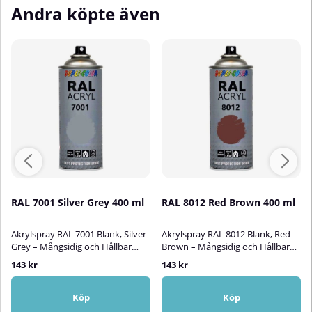
Andra köpte även
RAL 7001 Silver Grey 400 ml
RAL 8012 Red Brown 400 ml
Akrylspray RAL 7001 Blank, Silver
Akrylspray RAL 8012 Blank, Red
Grey – Mångsidig och Hållbar
Brown – Mångsidig och Hållbar
AkryllackAkrylspray RAL 7001
AkryllackAkrylspray RAL 8012 Red
143 kr
143 kr
Silver Grey är en högkvalitativ
Brown är en slitstark, blank
blank akryllack som passar
akryllack av hög kvalitet, perfekt
utmärkt för att bättringsmåla,
för att bättringsmåla, skydda och
Köp
Köp
skydda och dekorera ytor av trä,
dekorera ytor av trä, metall,