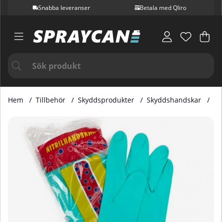
Snabba leveranser
Betala med Qliro
Var
Ant
.
Hem
Tillbehör
Skyddsprodukter
Skyddshandskar
Ni
Produktbilder Nitrilhandske