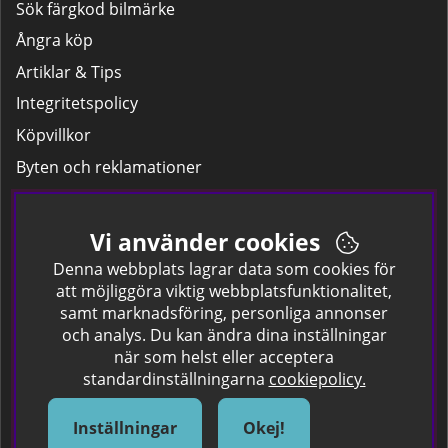
Sök färgkod bilmärke
Ångra köp
Artiklar & Tips
Integritetspolicy
Köpvillkor
Byten och reklamationer
Leverans
Hitta färgkoden på bilen.
Vi använder cookies
Företagskund
Denna webbplats lagrar data som cookies för
att möjliggöra viktig webbplatsfunktionalitet,
samt marknadsföring, personliga annonser
Om oss
och analys. Du kan ändra dina inställningar
när som helst eller acceptera
Kontakta oss
standardinställningarna
cookiepolicy.
Om Spraycan
IKEA Färger
Inställningar
Okej!