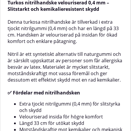
Turkos nitrilhandske velouriserad 0,4 mm –
Fingertoppstexturen säkerställer
och kemikaliehantering.Hög
god taktil känslighet, vilket gör
skyddsnivå för tuffa
Slitstarkt och kemikalieresistent skydd
dem perfekta för arbetsuppgifter
arbetsuppgifterHandskarna är
som kräver precision och
tillverkade i neopren, ett material
Denna turkosa nitrilhandske är tillverkad i extra
kontroll. Tack vare den rullade
som står emot oljor, fetter,
tjockt nitrilgummi (0,4 mm) och har en längd på 33
kragen är handskarna enkla att ta
tvättmedel, kolväten och
cm. Handsken är velouriserad på insidan för ökad
på och av, och den latexfria,
lösningsmedel. De är dessutom
puderfria sammansättningen gör
CE0194-certifierade i kategori III,
komfort och enklare påtagning.
dem skonsamma för huden och
vilket betyder att de är godkända
ett säkert val för allergiker.✅
för användning i miljöer med
Nitril är ett syntetiskt alternativ till naturgummi och
Fördelar med Nitrylex
höga risker. Handskarna är även
är särskilt uppskattat av personer som får allergiska
tad
BlackMikrotexturerad yta för
testade enligt EN374:2003 för
säkert greppFingertoppstextur
skydd mot kemikalier och
besvär av latex. Materialet är mycket slitstarkt,
en
som ger hög känslighetRullad
mikroorganismer samt EN388 för
motståndskraftigt mot vassa föremål och ger
krage för enkel på- och
skydd mot mekaniska risker som
dessutom ett effektivt skydd mot en rad kemikalier.
avtagningBekväma även vid
nötning, rivning och
långvarig användningLatexfria
punktering.Mångsidig
✅ Fördelar med nitrilhandsken
och puderfria – skonsamma för
användningSkyddshandske
hudenPassar både för yrkes- och
Neoprene är ett säkert val i flera
hemmabrukAnvändningsområdenLivsmedelshantering
olika branscher. Inom industrin
Extra tjockt nitrilgummi (0,4 mm) för slitstyrka
– godkända för direktkontakt
och byggsektorn ger de skydd vid
och skydd
med livsmedelVård & omsorg –
hantering av lösningsmedel,
Velouriserad insida för högre komfort
skyddar mot bakterier, virus och
kemikalier och oljebaserade
Längd 33 cm för utökat skydd
svampLokalvård & rengöring –
produkter. I livsmedelsindustrin
Motståndskraftig mot kemikalier och mekanisk
motståndskraftiga mot
och rengöring är de ett praktiskt