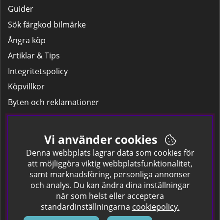
Guider
Sök färgkod bilmärke
Ångra köp
Artiklar & Tips
Integritetspolicy
Köpvillkor
Byten och reklamationer
Leverans
Hitta färgkoden på bilen.
Vi använder cookies
Företagskund
Denna webbplats lagrar data som cookies för
att möjliggöra viktig webbplatsfunktionalitet,
samt marknadsföring, personliga annonser
Om oss
och analys. Du kan ändra dina inställningar
när som helst eller acceptera
Kontakta oss
standardinställningarna
cookiepolicy.
Om Spraycan