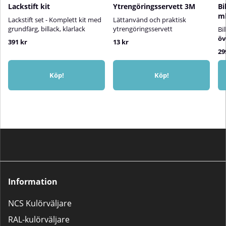
Lackstift kit
Ytrengöringsservett 3M
Bi
m
Lackstift set - Komplett kit med
Lättanvänd och praktisk
grundfärg, billack, klarlack
ytrengöringsservett
Bi
öv
391 kr
13 kr
29
Köp!
Köp!
Information
NCS Kulörväljare
RAL-kulörväljare