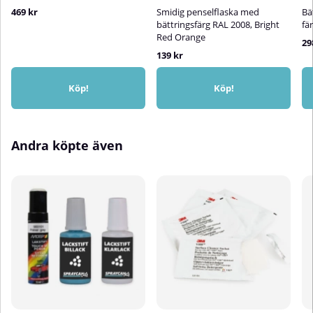
469 kr
Smidig penselflaska med
Bät
bättringsfärg RAL 2008, Bright
fä
Red Orange
29
139 kr
Köp!
Köp!
Andra köpte även