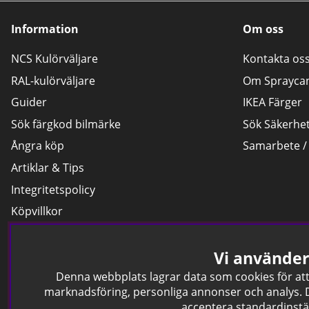
Information
Om oss
NCS Kulörväljare
Kontakta os
RAL-kulörväljare
Om Sprayca
Guider
IKEA Färger
Sök färgkod bilmärke
Sök Säkerhe
Ångra köp
Samarbete /
Artiklar & Tips
Integritetspolicy
Köpvillkor
Byten och reklamationer
Vi använde
Leverans
Hitta färgkoden på bilen.
Denna webbplats lagrar data som cookies för att 
marknadsföring, personliga annonser och analys. Du
Företagskund
acceptera standardinstä