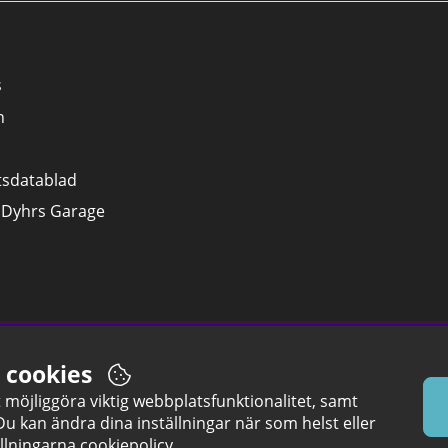
s
n
tsdatablad
 Dyhrs Garage
r cookies
möjliggöra viktig webbplatsfunktionalitet, samt
 kan ändra dina inställningar när som helst eller
llningarna
cookiepolicy.