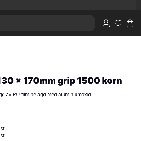
V
An
.
 130 x 170mm grip 1500 korn
ygg av PU-film belagd med aluminiumoxid.
/
st
/
st