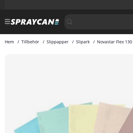
Hem
Tillbehör
Slippapper
Slipark
Novastar Flex 130
Produktbilder Novastar Flex 130 x 170mm grip 1500 korn