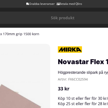
Snabba leveranser
Betala med Qliro
 x 170mm grip 1500 korn
Novastar Flex
Högpresterande slipark på r
Artnr:
FX6CC02594
33
kr
Köp
10 st
eller fler för
30
kr
Köp
25 st
eller fler för
28
kr