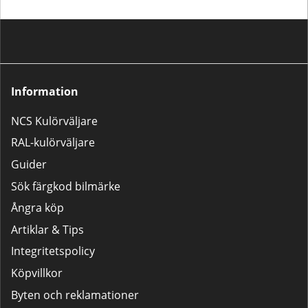
du redan har grundfärg och 2K
högblank klarlack är denna
baslack ett utmärkt val.Saknar du
kompletterande produkter? Vi
rekommenderar då något av våra
populära 2K-lackpaket:Lilla
Lackpaketet – För mindre
Information
bättringsarbeten som tanklock,
backspeglar m.m.Stora
NCS Kulörväljare
Lackpaketet – För större
reparationer som dörrar,
RAL-kulörväljare
kofångare och liknande.
Guider
Sök färgkod bilmärke
Ångra köp
Artiklar & Tips
Integritetspolicy
Köpvillkor
Byten och reklamationer