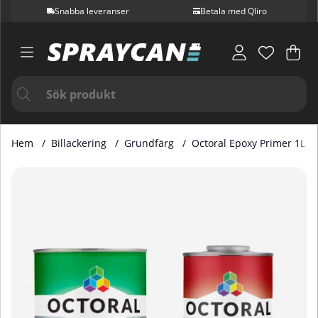
Snabba leveranser
Betala med Qliro
Var
Ant
.
Hem
Billackering
Grundfärg
Octoral Epoxy Primer 1L in
Produktbilder Octoral Epoxy Primer 1L ink. Härdare 1L