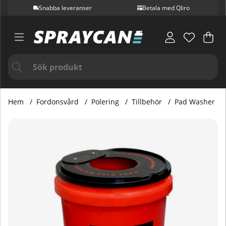
Snabba leveranser
Betala med Qliro
Var
Ant
.
Hem
Fordonsvård
Polering
Tillbehör
Pad Washer Tri
Produktbilder Pad Washer Trisstvätt