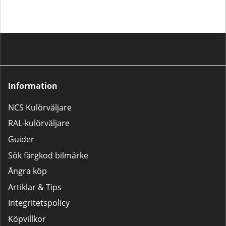
högblank klarlack är denna
baslack ett utmärkt val.Saknar du
kompletterande produkter? Vi
rekommenderar då något av våra
populära 2K-lackpaket:Lilla
Lackpaketet – För mindre
bättringsarbeten som tanklock,
backspeglar m.m.Stora
Lackpaketet – För större
Information
reparationer som dörrar,
kofångare och liknande.
NCS Kulörväljare
RAL-kulörväljare
Guider
Sök färgkod bilmärke
Ångra köp
Artiklar & Tips
Integritetspolicy
Köpvillkor