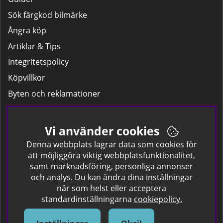
Sök färgkod bilmärke
Ångra köp
Artiklar & Tips
Integritetspolicy
Köpvillkor
Byten och reklamationer
Leverans
Hitta färgkoden på bilen.
Vi använder cookies
Företagskund
Denna webbplats lagrar data som cookies för
att möjliggöra viktig webbplatsfunktionalitet,
samt marknadsföring, personliga annonser
Om oss
och analys. Du kan ändra dina inställningar
när som helst eller acceptera
Kontakta oss
standardinställningarna
cookiepolicy.
Om Spraycan
IKEA Färger