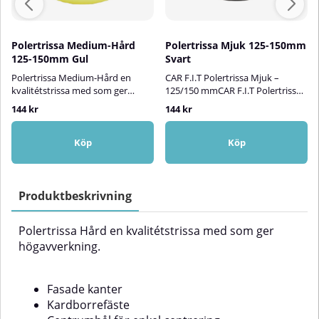
Polertrissa Medium-Hård
Polertrissa Mjuk 125-150mm
125-150mm Gul
Svart
Polertrissa Medium-Hård en
CAR F.I.T Polertrissa Mjuk –
kvalitétstrissa med som ger
125/150 mmCAR F.I.T Polertrissa
medelavverkning
Mjuk är en högkvalitativ
144 kr
144 kr
"mediumcut"Fasade
finishing-trissa framtagen för det
kanterKardborrefästeCentrumhål
sista steget i poleringsprocessen.
för enkel centreringDimension:
Den är idealisk för att ta bort
Köp
Köp
125/150mm
hologram, polerrosor och andra
mikroskopiska defekter som kan
kvarstå efter grov- och
mellanstegsarbete. Resultatet blir
Produktbeskrivning
en klar, djup och spegelblank
finish – perfekt inför applicering
Polertrissa Hård en kvalitétstrissa med som ger
av vax eller lackförsegling.Trissan
har fasade kanter som gör den
högavverkning.
mer följsam mot ytan och
minskar risken för att kanterna
nyper tag vid polering nära
Fasade kanter
konturer och kurvor. Det robusta
Kardborrefäste
kardborrefästet säkerställer att