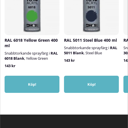
r
RAL 6018 Yellow Green 400
RAL 5011 Steel Blue 400 ml
RA
ml
Snabbtorkande sprayfärg i
RAL
Sn
5011 Blank
, Steel Blue
30
Snabbtorkande sprayfärg i
RAL
6018 Blank
, Yellow Green
143 kr
14
143 kr
Köp!
Köp!