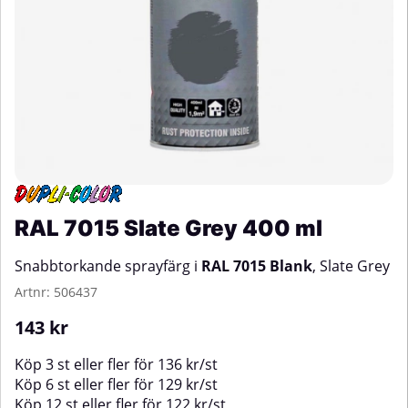
RAL 7015 Slate Grey 400 ml
Snabbtorkande sprayfärg i
RAL 7015 Blank
, Slate Grey
Artnr:
506437
143
kr
Köp
3 st
eller fler för
136
kr
/
st
Köp
6 st
eller fler för
129
kr
/
st
Köp
12 st
eller fler för
122
kr
/
st