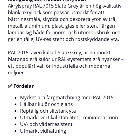
exempel möbler, dörrar, fönster
blågrå kulör ur RAL-systemets grå
Akrylspray RAL 7015 Slate Grey är en högkvalitativ
och andra målade ytor. Våra
nyanser – ofta använd i industri,
blank akryllack som passar utmärkt för att
lackstift finns i ett stort antal RAL-
teknik och marin design.✅
bättringsmåla, skydda och dekorera ytor av trä,
kulörer, så att du enkelt kan hitta
FördelarMycket bra
metall, aluminium, plast, glas eller sten. Färgen
rätt nyans. Detta lackstift är RAL
färgmatchning med RAL
7015, även kallad Slate Grey, och
7031Hållbar kulör och
lämpar sig både för inom- och utomhusbruk, och
ingår i RAL-systemets kategori
glansReptålig och slitstark
ger en tålig, UV-resistent och rostskyddande yta.
Grå nyanser.✅ Fördelar med RAL
ytaUtmärkt vertikal stabilitet –
7015 bättringsfärg i lackstiftEnkelt
minimerar rinnUV- och
RAL 7015, även kallad Slate Grey, är en mörkt
att användaVattenbaseradJämn
väderresistentUtmärkt
och naturlig finishLång
vidhäftningLämpliga
blåtonad grå kulör ur RAL-systemets grå nyanser –
Olika
hållbarhetKan användas på en
ytorTräMetallAluminiumGlasStenOli
ett populärt val för industriella och moderna
mängd olika ytorExempel på
typer av
miljöer.
prayen
användningsområdenDen
plastAnvändningsområdenAkrylspr
smidiga penselflaskan med RAL
fungerar utmärkt
✅ Fördelar
7015 kan användas för att
för:Bättringsmålning av metall-
bättringsmåla många olika ytor,
och plastdetaljerFärgkodning och
till exempel:Dörrar, fönsterbågar
märkningDekorationsmålning av
Mycket bra färgmatchning med RAL 7015
och listerPanel och
föremål i hem, garage eller
Hållbar kulör och glans
paneltakVentilationskanaler,
verkstadMaskindelar, verktyg
Reptålig och slitstark yta
värmeelement och
och möbler💡 Tips!För bästa
Utmärkt vertikal stabilitet – minimerar rinn
rörledningarTrappräckenSnickerierHur
resultat med RAL 7031 Blue Grey
UV- och väderresistent
du använder RAL 7015
rekommenderas grå primer, då
bättringsfärg i lackstiftAvlägsna
den ger en jämn och neutral
Utmärkt vidhäftning
all smuts från lackskadan. Ytan
grund för optimal