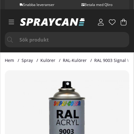
Snabba leveranser
Betala med Qliro
Var
Ant
.
Hem
Spray
Kulörer
RAL-Kulörer
RAL 9003 Signal Wh
Produktbilder RAL 9003 Signal White 400 ml