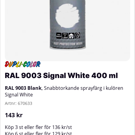
RAL 9003 Signal White 400 ml
RAL 9003 Blank
, Snabbtorkande sprayfärg i kulören
Signal White
Artnr:
670633
143
kr
Köp
3 st
eller fler för
136
kr
/
st
Köp
6 st
eller fler för
129
kr
/
st