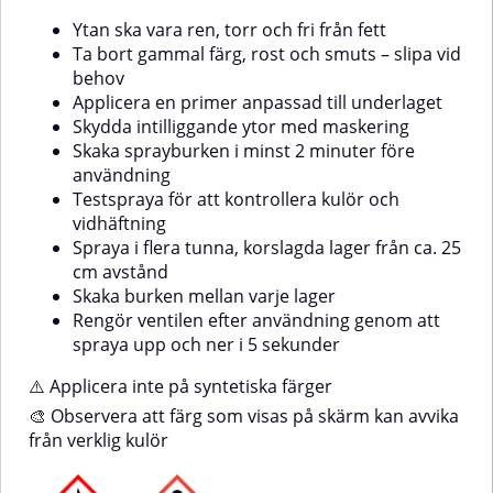
färger🎨 Observera att färg som
visas på skärm kan avvika från
Ytan ska vara ren, torr och fri från fett
verklig kulör
Ta bort gammal färg, rost och smuts – slipa vid
behov
Applicera en primer anpassad till underlaget
Skydda intilliggande ytor med maskering
Skaka sprayburken i minst 2 minuter före
användning
Testspraya för att kontrollera kulör och
vidhäftning
Spraya i flera tunna, korslagda lager från ca. 25
cm avstånd
Skaka burken mellan varje lager
Rengör ventilen efter användning genom att
spraya upp och ner i 5 sekunder
⚠️ Applicera inte på syntetiska färger
🎨 Observera att färg som visas på skärm kan avvika
från verklig kulör