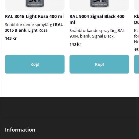
RAL 3015 Light Rosa 400 ml
RAL 9004 Signal Black 400
Kl
ml
Du
Snabbtorkande sprayfärg i
RAL
3015 Blank
, Light Rosa
Snabbtorkande sprayfärg RAL
Kl
9004, blank, Signal Black.
fö
143 kr
Ne
143 kr
15
Köp!
Köp!
Information