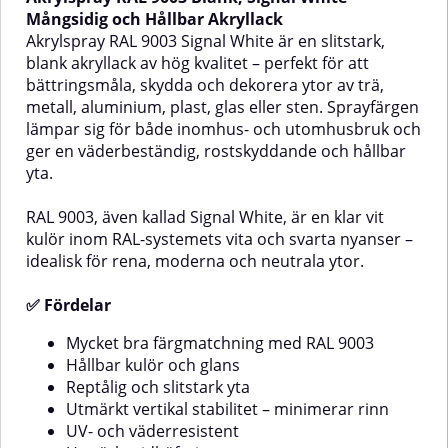
en djupt svart kulör inom RAL-
mycket mörk, neutralbrun kulör
Mångsidig och Hållbar Akryllack
systemets vita och svarta
inom RAL-systemets bruna
Akrylspray RAL 9003 Signal White är en slitstark,
nyanser – ett elegant val för
nyanser – särskilt lämplig där en
blank akryllack av hög kvalitet – perfekt för att
tekniska detaljer, fordon,
diskret men kraftfull färgton
bättringsmåla, skydda och dekorera ytor av trä,
industriella ytor och mycket
eftersträvas.✅ FördelarMycket
metall, aluminium, plast, glas eller sten. Sprayfärgen
mer.✅ FördelarMycket bra
bra färgmatchning med RAL
färgmatchning med RAL
8019Hållbar kulör och
lämpar sig för både inomhus- och utomhusbruk och
9004Hållbar kulör och
glansReptålig och slitstark
ger en väderbeständig, rostskyddande och hållbar
glansReptålig och slitstark
ytaUtmärkt vertikal stabilitet –
yta.
ytaUtmärkt vertikal stabilitet –
minimerar rinnUV- och
minimerar rinnUV- och
väderresistentUtmärkt
väderresistentUtmärkt
vidhäftningLämpliga
RAL 9003, även kallad Signal White, är en klar vit
Olika
vidhäftningLämpliga
ytorTräMetallAluminiumGlasStenOli
kulör inom RAL-systemets vita och svarta nyanser –
ytorTräMetallAluminiumGlasStenOlika
typer av
idealisk för rena, moderna och neutrala ytor.
prayen
typer av
plastAnvändningsområdenAkrylspr
plastAnvändningsområdenAkrylsprayen
fungerar utmärkt
✅ Fördelar
fungerar utmärkt
för:Bättringsmålning av metall-
för:Bättringsmålning av metall-
och plastdetaljerFärgkodning och
och plastdetaljerFärgkodning och
märkningDekorationsmålning av
Mycket bra färgmatchning med RAL 9003
märkningDekorationsmålning av
föremål i hem, garage eller
Hållbar kulör och glans
föremål i hem, garage eller
verkstadMaskindelar, verktyg,
Reptålig och slitstark yta
verkstadMaskindelar, verktyg,
apparater och stålmöblerSå
Utmärkt vertikal stabilitet – minimerar rinn
apparater och stålmöbler💡
använder du RAL AkrylsprayYtan
UV- och väderresistent
Tips!För bästa resultat
ska vara ren, torr och fri från