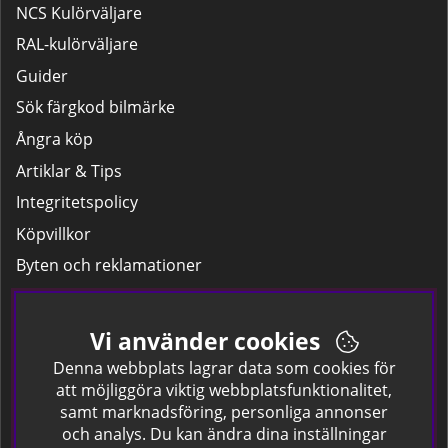
NCS Kulörväljare
RAL-kulörväljare
Guider
Sök färgkod bilmärke
Ångra köp
Artiklar & Tips
Integritetspolicy
Köpvillkor
Byten och reklamationer
Leverans
Hitta färgkoden på bilen.
Vi använder cookies
Företagskund
Denna webbplats lagrar data som cookies för
att möjliggöra viktig webbplatsfunktionalitet,
samt marknadsföring, personliga annonser
Om oss
och analys. Du kan ändra dina inställningar