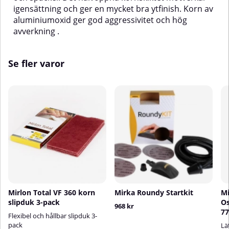
igensättning och ger en mycket bra ytfinish. Korn av
aluminiumoxid ger god aggressivitet och hög
avverkning .
Se fler varor
Mirlon Total VF 360 korn
Mirka Roundy Startkit
Mi
slipduk 3-pack
Os
968 kr
7
Flexibel och hållbar slipduk 3-
pack
Lä