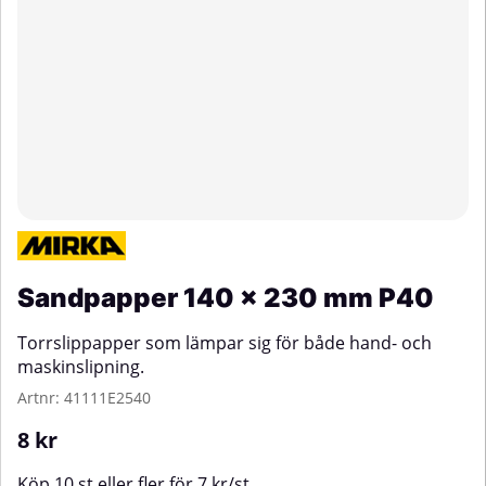
Sandpapper 140 x 230 mm P40
Torrslippapper som lämpar sig för både hand- och
maskinslipning.
Artnr:
41111E2540
8
kr
Köp
10 st
eller fler för
7
kr
/
st