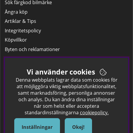
Sök färgkod bilmärke
Ångra köp
Artiklar & Tips
Integritetspolicy
Köpvillkor
Byten och reklamationer
Leverans
Hitta färgkoden på bilen.
Vi använder cookies
Företagskund
Denna webbplats lagrar data som cookies för
att möjliggöra viktig webbplatsfunktionalitet,
samt marknadsföring, personliga annonser
Om oss
och analys. Du kan ändra dina inställningar
när som helst eller acceptera
Kontakta oss
standardinställningarna
cookiepolicy.
Om Spraycan
IKEA Färger
Inställningar
Okej!