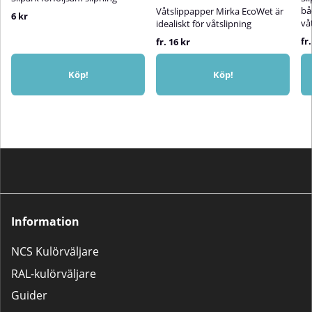
bå
Våtslippapper Mirka EcoWet är
6 kr
vå
idealiskt för våtslipning
fr
fr. 16 kr
Köp!
Köp!
Information
NCS Kulörväljare
RAL-kulörväljare
Guider