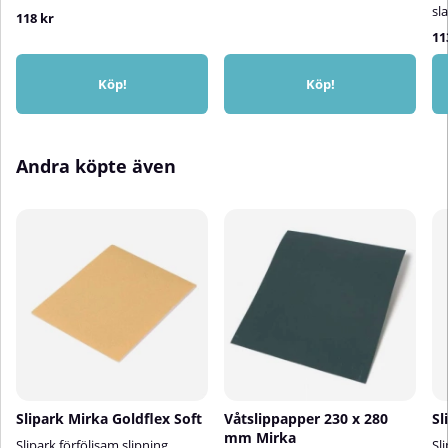
sl
118 kr
11
Köp!
Köp!
Andra köpte även
Slipark Mirka Goldflex Soft
Våtslippapper 230 x 280
Sl
mm Mirka
Slipark förföljsam slipning
Sl