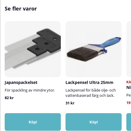
Se fler varor
Japanspackelset
Lackpensel Ultra 25mm
K
Ni
För spackling av mindre ytor.
Lackpensel för både olje- och
Pe
vattenbaserad färg och lack.
82 kr
19
31 kr
Köp!
Köp!