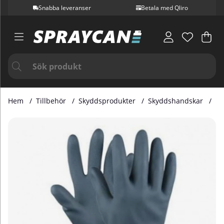
Snabba leveranser
Betala med Qliro
Var
Ant
.
Hem
Tillbehör
Skyddsprodukter
Skyddshandskar
Sk
Produktbilder Skyddshandskar Neoprene M