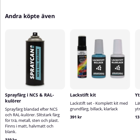
Andra köpte även
Sprayfärg i NCS & RAL-
Lackstift kit
Yt
kulörer
Lackstift set - Komplett kit med
Lä
grundfärg, billack, klarlack
yt
Sprayfärg blandad efter NCS
och RAL-kulörer. Slitstark färg
391 kr
13
för trä, metall, sten och plast.
Finns i matt, halvmatt och
blank.
319 kr