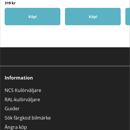
319 kr
Köp!
Köp!
Information
NCS Kulörväljare
RAL-kulörväljare
Guider
Sök färgkod bilmärke
Ångra köp