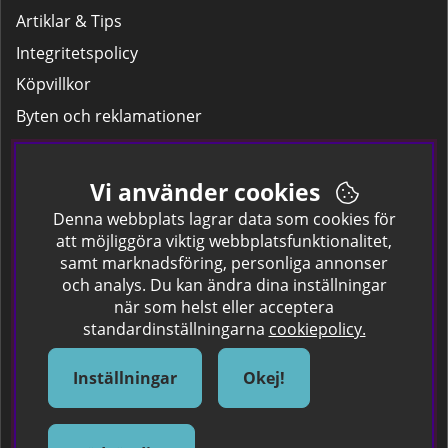
Artiklar & Tips
Integritetspolicy
Köpvillkor
Byten och reklamationer
Leverans
Hitta färgkoden på bilen.
Vi använder cookies
Företagskund
Denna webbplats lagrar data som cookies för
att möjliggöra viktig webbplatsfunktionalitet,
samt marknadsföring, personliga annonser
Om oss
och analys. Du kan ändra dina inställningar
när som helst eller acceptera
Kontakta oss
standardinställningarna
cookiepolicy.
Om Spraycan
IKEA Färger
Inställningar
Okej!
Sök Säkerhetsdatablad
Samarbete / Dyhrs Garage