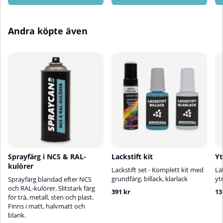
Andra köpte även
Sprayfärg i NCS & RAL-
Lackstift kit
Yt
kulörer
Lackstift set - Komplett kit med
Lä
grundfärg, billack, klarlack
yt
Sprayfärg blandad efter NCS
och RAL-kulörer. Slitstark färg
391 kr
13
för trä, metall, sten och plast.
Finns i matt, halvmatt och
blank.