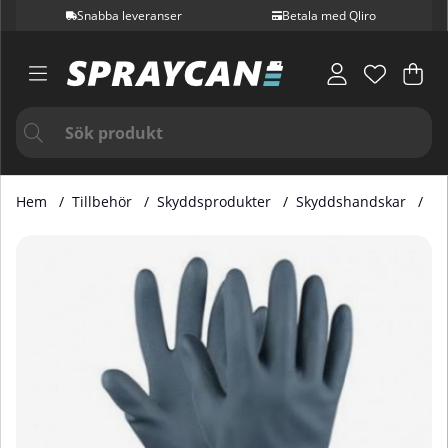
Snabba leveranser
Betala med Qliro
Var
Ant
.
Hem
Tillbehör
Skyddsprodukter
Skyddshandskar
Sk
Produktbilder Skyddshandskar Neoprene XXL