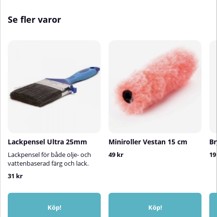
Se fler varor
Lackpensel Ultra 25mm
Miniroller Vestan 15 cm
Br
Lackpensel för både olje- och
49 kr
19
vattenbaserad färg och lack.
31 kr
Köp!
Köp!