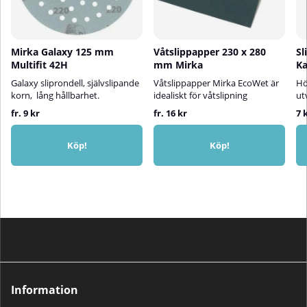
Mirka Galaxy 125 mm
Våtslippapper 230 x 280
Sl
Multifit 42H
mm Mirka
Ka
Galaxy sliprondell, självslipande
Våtslippapper Mirka EcoWet är
Hö
korn, lång hållbarhet.
idealiskt för våtslipning
ut
fr. 9 kr
fr. 16 kr
7 
Köp!
Köp!
Information