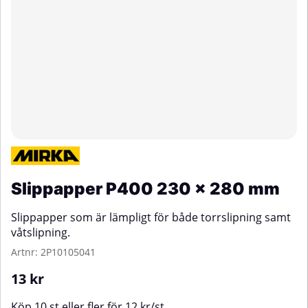
Slippapper P400 230 x 280 mm
Slippapper som är lämpligt för både torrslipning samt
våtslipning.
Artnr:
2P10105041
13
kr
Köp
10 st
eller fler för
12
kr
/
st