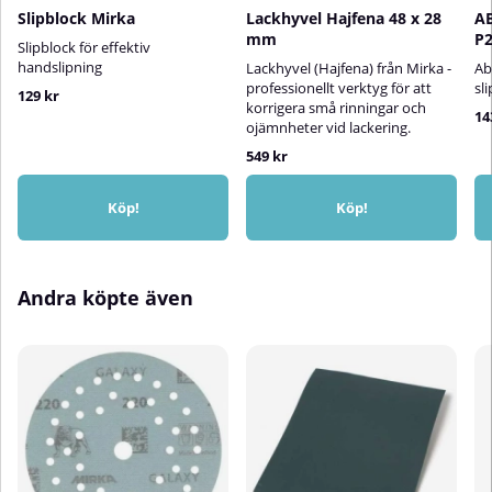
Slipblock Mirka
Lackhyvel Hajfena 48 x 28
A
mm
P2
Slipblock för effektiv
handslipning
Lackhyvel (Hajfena) från Mirka -
Ab
professionellt verktyg för att
sl
129 kr
korrigera små rinningar och
14
ojämnheter vid lackering.
549 kr
Köp!
Köp!
Andra köpte även