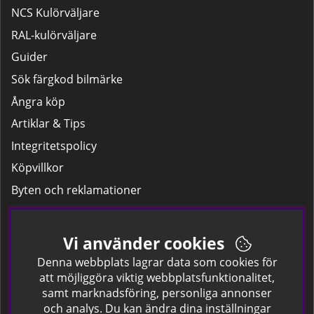
NCS Kulörväljare
RAL-kulörväljare
Guider
Sök färgkod bilmärke
Ångra köp
Artiklar & Tips
Integritetspolicy
Köpvillkor
Byten och reklamationer
Leverans
Hitta färgkoden på bilen.
Vi använder cookies
Företagskund
Denna webbplats lagrar data som cookies för
att möjliggöra viktig webbplatsfunktionalitet,
samt marknadsföring, personliga annonser
Om oss
och analys. Du kan ändra dina inställningar