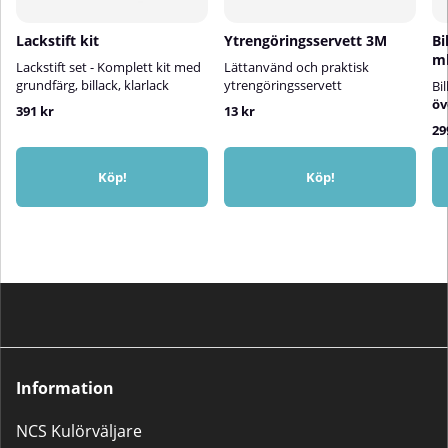
Lackstift kit
Ytrengöringsservett 3M
Bi
ngör
m
Lackstift set - Komplett kit med
Lättanvänd och praktisk
grundfärg, billack, klarlack
ytrengöringsservett
Bi
öv
391 kr
13 kr
29
Köp!
Köp!
Information
NCS Kulörväljare