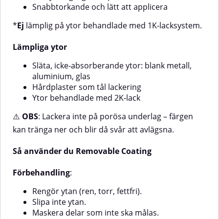
primer.Applicering:Säkerställ att
aerosolen har rumstemperatur.
Snabbtorkande och lätt att applicera
aerosolen har rumstemperatur.
Rek. temp 10–25 °C, relativ
Rek. temp 10–25 °C, relativ
luftfuktighet <65 %.Skaka burken
*
Ej
lämplig på ytor behandlade med 1K-lacksystem.
luftfuktighet <65 %.Skaka burken
i ca 3 minuter och prova
i ca 3 minuter och prova
sprutbilden.Spraya på 25–30 cm
sprutbilden.Spraya på 25–30 cm
avstånd.Applicera minst 5 lager
Lämpliga ytor
avstånd.Applicera minst 5 lager
med ca 5 minuters
med ca 5 minuters
mellanrum.Lägg ett extra lager på
Släta, icke-absorberande ytor: blank metall,
mellanrum.Lägg ett extra lager på
hörn och kanter för enklare
aluminium, glas
hörn och kanter för enklare
borttagning.Torktid: Beror på
Hårdplaster som tål lackering
borttagning.Torktid: Beror på
temperatur, luftfuktighet och
Ytor behandlade med 2K-lack
temperatur, luftfuktighet och
skikttjocklek.Med Motip
skikttjocklek.Med Motip
Removable Coating i rött får du
⚠️
OBS
: Lackera inte på porösa underlag – färgen
Removable Coating i orange får
en vädertålig, stilren och
du en vädertålig, stilren och
avtagbar finish – ett flexibelt sätt
kan tränga ner och blir då svår att avlägsna.
avtagbar finish – ett flexibelt sätt
att uppdatera fordonets detaljer.
att uppdatera fordonets detaljer.
Så använder du Removable Coating
Förbehandling
:
Rengör ytan (ren, torr, fettfri).
Slipa inte ytan.
Maskera delar som inte ska målas.