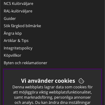
NCS Kulörväljare
RAL-kulörväljare
Guider
Sök färgkod bilmärke
Ångra köp
Artiklar & Tips
Integritetspolicy
Köpvillkor
Byten och reklamationer
Leverans
Hitta färgkoden på bilen.
Vi använder cookies
Företagskund
Denna webbplats lagrar data som cookies för
att möjliggöra viktig webbplatsfunktionalitet,
samt marknadsföring, personliga annonser
Om oss
och analys. Du kan ändra dina inställningar