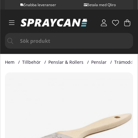
Snabba leveranser
Betala med Qliro
Var
Ant
.
Hem
Tillbehör
Penslar & Rollers
Penslar
Trämoddla
Produktbilder Trämoddlare 50mm