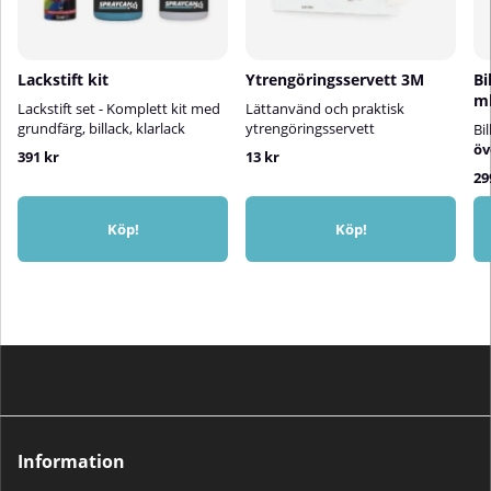
Lackstift kit
Ytrengöringsservett 3M
Bi
m
Lackstift set - Komplett kit med
Lättanvänd och praktisk
grundfärg, billack, klarlack
ytrengöringsservett
Bi
öv
391 kr
13 kr
29
Köp!
Köp!
Information