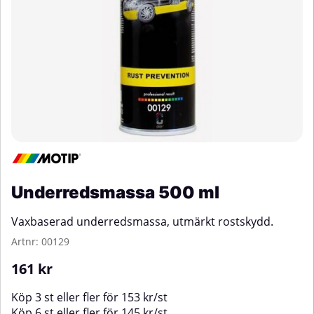
Underredsmassa 500 ml
Vaxbaserad underredsmassa, utmärkt rostskydd.
Artnr:
00129
161
kr
Köp
3 st
eller fler för
153
kr
/
st
Köp
6 st
eller fler för
145
kr
/
st