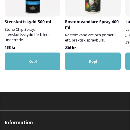
Stenskottskydd 500 ml
Rostomvandlare Spray 400
La
ml
Stone Chip Spray,
La
stenskottsskydd för bilens
gr
Rostomvandlare och primer i
underrede.
ett, praktisk sprayburk.
39
138 kr
236 kr
Köp!
Köp!
Information