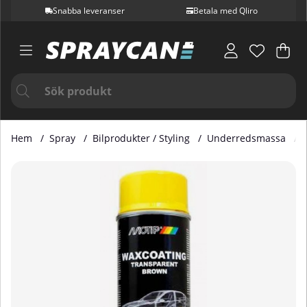
Snabba leveranser
Betala med Qliro
Var
Ant
.
Hem
Spray
Bilprodukter / Styling
Underredsmassa
Produktbilder Underredsmassa 500 ml