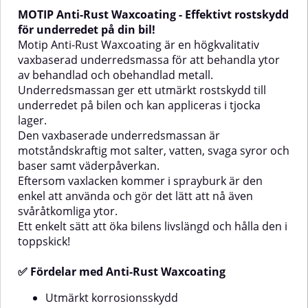
användning i utsatta miljöer där
passar utmärkt för både
MOTIP Anti-Rust Waxcoating - Effektivt rostskydd
fukt, smuts och vägpåverkan kan
reparation och förebyggande
orsaka skador.Sprayformen gör
underhåll.Produkten ger inte
för underredet på din bil!
appliceringen enkel och smidig,
bara skydd mot stenskott, utan
Motip Anti-Rust Waxcoating är en högkvalitativ
oavsett om det gäller nya eller
fungerar även som ett effektivt
vaxbaserad underredsmassa för att behandla ytor
äldre fordon. När produkten har
rostskydd. Den är dessutom
av behandlad och obehandlad metall.
torkat bildar den en flexibel och
resistent mot svaga syror och
Underredsmassan ger ett utmärkt rostskydd till
slitstark beläggning som inte
baser, väderbeständig och
spricker eller flagnar under
ljudabsorberande – samtidigt
underredet på bilen och kan appliceras i tjocka
normala förhållanden.✅
som den behåller sin flexibilitet
lager.
FördelarEffektivt rost- och
över tid.✅ FördelarKan
Den vaxbaserade underredsmassan är
korrosionsskyddLjuddämpande
överlackeras med alla
motståndskraftig mot salter, vatten, svaga syror och
egenskaper för tystare
lacksystemFörblir flexibel även
körningVattentålig – skyddar mot
efter appliceringMycket god
baser samt väderpåverkan.
fukt och smutsFlexibel och
vidhäftning på olika
Eftersom vaxlacken kommer i sprayburk är den
slitstark beläggningEnkel
underlagEffektivt
enkel att använda och gör det lätt att nå även
applicering i praktisk
korrosionsskyddMotståndskraftig
svåråtkomliga ytor.
rade
sprayformAnvändningsområdenBilar
mot väderpåverkanResistent
Ett enkelt sätt att öka bilens livslängd och hålla den i
och transportfordonLastbilar och
mot svaga syror och
släpOffroad-fordonMaskiner och
baserLjudabsorberande för
toppskick!
utrustning utsatta för väder och
tystare
vägslitageMed Motip Bitumen
körningAnvändningsområdeFör
✅ Fördelar med Anti-Rust
Waxcoating
Undercoating får du en stark,
skydd av bilens underrede,
flexibel och långvarig
trösklar och andra utsatta ytor
Utmärkt korrosionsskydd
skyddsbarriär som förlänger
mot stenskott, rost och