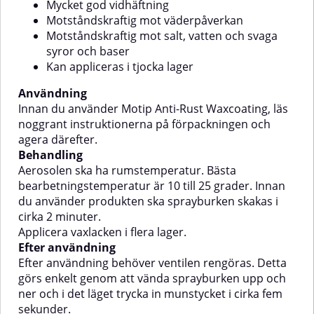
Mycket god vidhäftning
livslängden på fordonets
slitage.AnvändningLäs noga
underrede.
instruktionerna på
Motståndskraftig mot väderpåverkan
förpackningen.Avlägsna löst lack
Motståndskraftig mot salt, vatten och svaga
och rost, slipa och rengör ytan
syror och baser
(ren, torr och fettfri).Skaka
Kan appliceras i tjocka lager
burken i minst 2 minuter. Spraya
ett prov.Applicera i flera lager på
Användning
ca 25–30 cm avstånd.Låt torka.
Kan överlackeras utan
Innan du använder Motip Anti-Rust Waxcoating, läs
slipning.Rengör ventilen genom
noggrant instruktionerna på förpackningen och
att vända burken upp och ner
agera därefter.
och spraya i ca 5
Behandling
sekunder.Torktid: Beror på
temperatur, luftfuktighet och
Aerosolen ska ha rumstemperatur. Bästa
lackens tjocklek.Med Motip Anti
bearbetningstemperatur är 10 till 25 grader. Innan
Gravel Spray får du ett smidigt
du använder produkten ska sprayburken skakas i
och pålitligt stenskottsskydd som
cirka 2 minuter.
förlänger livslängden på bilens
Applicera vaxlacken i flera lager.
underrede.
Efter användning
Efter användning behöver ventilen rengöras. Detta
görs enkelt genom att vända sprayburken upp och
ner och i det läget trycka in munstycket i cirka fem
sekunder.