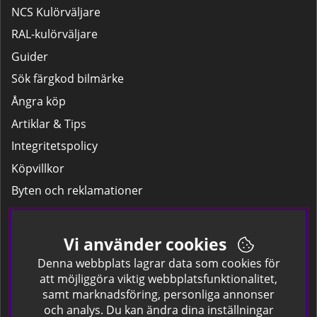
NCS Kulörväljare
RAL-kulörväljare
Guider
Sök färgkod bilmärke
Ångra köp
Artiklar & Tips
Integritetspolicy
Köpvillkor
Byten och reklamationer
Leverans
Hitta färgkoden på bilen.
Vi använder cookies
Företagskund
Denna webbplats lagrar data som cookies för
att möjliggöra viktig webbplatsfunktionalitet,
samt marknadsföring, personliga annonser
Om oss
och analys. Du kan ändra dina inställningar