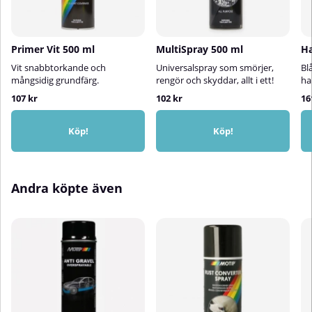
25–30 cm till ytanApplicera färgen
i flera tunna lager – skaka mellan
varje lager3. Efter
användningRengör ventilen
Primer Vit 500 ml
MultiSpray 500 ml
Ha
genom att vända burken upp och
ner och spraya i cirka 5
Vit snabbtorkande och
Universalspray som smörjer,
Bl
sekunderTorktidÖvermålningsbar
mångsidig grundfärg.
rengör och skyddar, allt i ett!
ha
efter ca 2 timmarFaktisk torktid
107 kr
102 kr
16
kan påverkas av temperatur,
luftfuktighet och färgskiktets
tjocklek
Köp!
Köp!
Andra köpte även