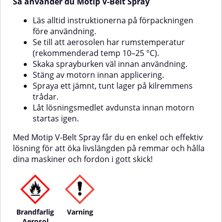
Så använder du Motip V-Belt Spray
lösningsmedlet avdunstat.⚠️ Obs:
Använd inte på ytor som ska
Läs alltid instruktionerna på förpackningen
målas eller limmas, eftersom
före användning.
silikon kan förhindra god
Se till att aerosolen har rumstemperatur
vidhäftning.Med Motip
(rekommenderad temp 10–25 °C).
Silikonspray får du en pålitlig,
enkel och mångsidig lösning för
Skaka sprayburken väl innan användning.
att skydda och bevara gummi-
Stäng av motorn innan applicering.
och plastdelar i både fordon,
Spraya ett jämnt, tunt lager på kilremmens
maskiner och vardagsbruk.
trådar.
Låt lösningsmedlet avdunsta innan motorn
startas igen.
Med Motip V-Belt Spray får du en enkel och effektiv
lösning för att öka livslängden på remmar och hålla
dina maskiner och fordon i gott skick!
Brandfarlig
Varning
Aerosol