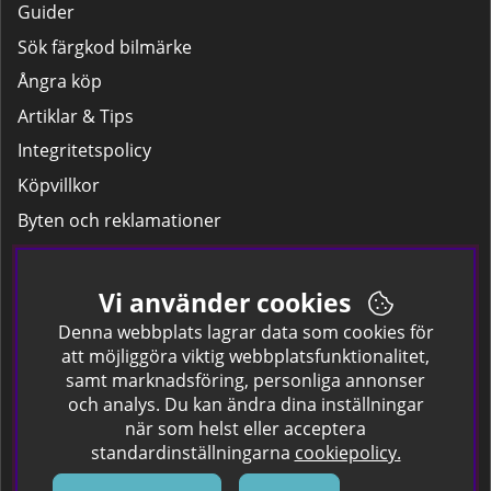
Guider
Sök färgkod bilmärke
Ångra köp
Artiklar & Tips
Integritetspolicy
Köpvillkor
Byten och reklamationer
Leverans
Hitta färgkoden på bilen.
Vi använder cookies
Företagskund
Denna webbplats lagrar data som cookies för
att möjliggöra viktig webbplatsfunktionalitet,
samt marknadsföring, personliga annonser
Om oss
och analys. Du kan ändra dina inställningar
när som helst eller acceptera
Kontakta oss
standardinställningarna
cookiepolicy.
Om Spraycan