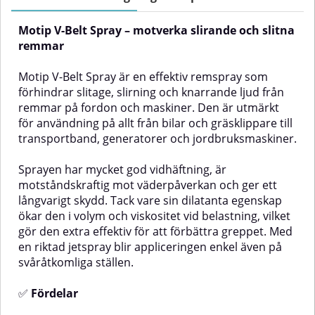
vattenavvisande film som
friktion.Silikonsprayen är idealisk
motverkar korrosion.Med en
för smörjning av gummilister i
Motip V-Belt Spray – motverka slirande och slitna
praktisk sprayfunktion och riktad
bilar, husbilar och andra fordon,
jetstråle kommer du enkelt åt
men fungerar lika bra i hemmet
remmar
även svåråtkomliga ytor. Perfekt
eller i verkstaden. Den är
för såväl hushållsbruk som i
vattenavvisande, pH-neutral,
Motip V-Belt Spray är en effektiv remspray som
garage, verkstad och på
resistent mot svaga syror och
förhindrar slitage, slirning och knarrande ljud från
fritidsutrustning.✅
baser samt mycket
remmar på fordon och maskiner. Den är utmärkt
FördelarMångsidig användning
motståndskraftig mot
för smörjning, rengöring och
väderpåverkan. Produkten klarar
för användning på allt från bilar och gräsklippare till
skyddUtmärkta penetrerande
temperaturer från -50 °C upp till
transportband, generatorer och jordbruksmaskiner.
aftig
egenskaperMinskar friktion och
+200 °C.✅ FördelarSmörjer och
slitageVattenavvisande
skyddar gummilister från att
Sprayen har mycket god vidhäftning, är
egenskaperSkyddar mot rost och
frysa och torkaFörhindrar
korrosionLämnar en skyddande
knarrande och gnisslande
motståndskraftig mot väderpåverkan och ger ett
filmLöser upp fett, olja, vax, tjära
plastdelarBildar en
långvarigt skydd. Tack vare sin dilatanta egenskap
och
vattenavvisande skyddsfilmGer
ökar den i volym och viskositet vid belastning, vilket
all–
underredsbeläggningAnvändningsområdenMotip
glans åt gummi- och
gör den extra effektiv för att förbättra greppet. Med
Multispray är perfekt att använda
plastytorMycket god mekanisk
en riktad jetspray blir appliceringen enkel även på
på:Gångjärn, lås, dörrar och
och termisk stabilitetEnkel
fönsterVerktyg och
applicering med riktad
svåråtkomliga ställen.
maskindelarCyklar, skateboards,
jetsprayEgenskaperBrett
träningsmaskinerKedjor med lätt
temperaturområde (-50 °C till
✅
Fördelar
belastningTrädgårdsredskap och
+200 °C)Utmärkt vidhäftning,
fästanordningarOavsett om du
även i tuffa