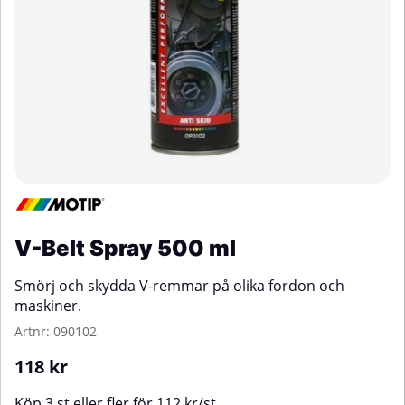
V-Belt Spray 500 ml
Smörj och skydda V-remmar på olika fordon och
maskiner.
Artnr:
090102
118
kr
Köp
3 st
eller fler för
112
kr
/
st