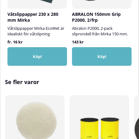
Våtslippapper 230 x 280
ABRALON 150mm Grip
mm Mirka
P2000, 2/frp
Våtslippapper Mirka EcoWet är
Abralon P2000, 2-pack
idealiskt för våtslipning
sliprondell från Mirka 150 mm.
fr. 16 kr
143 kr
Köp!
Köp!
Se fler varor