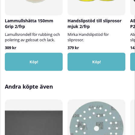
Lammullshätta 150mm
Handslipstöd till sliprosor
A
Grip 2/frp
mjuk 2/frp
P2
Lamullsrondell för rubbing och
Mirka Handslipstöd för
Ab
polering av gelcoat och lack.
sliprosor.
sl
309 kr
379 kr
14
Köp!
Köp!
Andra köpte även