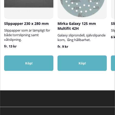
Slippapper 230 x 280 mm
Mirka Galaxy 125 mm
Sl
Multifit 42H
Slippapper som är lämpligt för
Sl
både torrslipning samt
Galaxy sliprondell, självslipande
6 
våtslipning.
korn, lång hållbarhet.
fr. 13 kr
fr. 9 kr
Köp!
Köp!