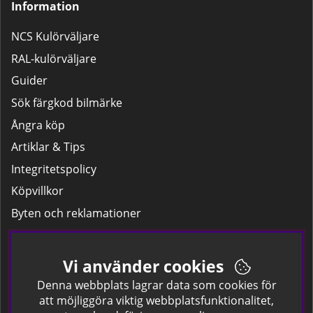
Information
NCS Kulörväljare
RAL-kulörväljare
Guider
Sök färgkod bilmärke
Ångra köp
Artiklar & Tips
Integritetspolicy
Köpvillkor
Byten och reklamationer
Leverans
Hitta färgkoden på bilen.
Vi använder cookies
Företagskund
Denna webbplats lagrar data som cookies för
att möjliggöra viktig webbplatsfunktionalitet,