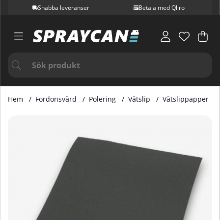
Snabba leveranser
Betala med Qliro
Var
Ant
.
Hem
Fordonsvård
Polering
Våtslip
Våtslippapper 12
Produktbilder Våtslippapper 120 Korn 230 x 280 mm