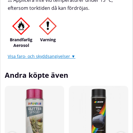
⚠️ Applicera inte vid temperaturer under 15 °C,
eftersom torktiden då kan fördröjas.
Brandfarlig
Varning
Aerosol
Visa faro- och skyddsangivelser ▼
Andra köpte även