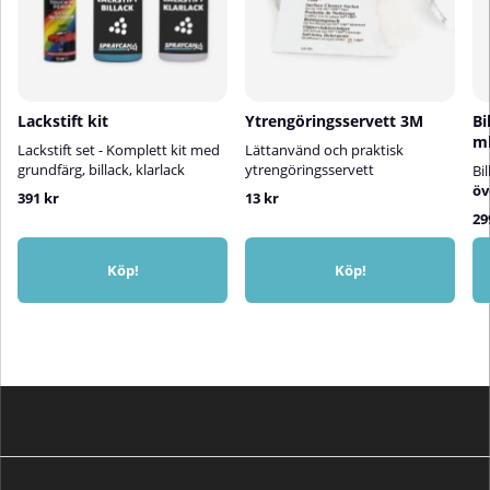
Lackstift kit
Ytrengöringsservett 3M
Bi
m
Lackstift set - Komplett kit med
Lättanvänd och praktisk
grundfärg, billack, klarlack
ytrengöringsservett
Bi
öv
391 kr
13 kr
29
Köp!
Köp!