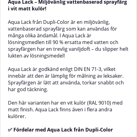
Aqua Lack – Miljövänlig vattenbaserad sprayfärg
godkänd enligt DIN EN 71-3,
godkänd enligt DIN EN 71-3,
vilket betyder att den är lämplig
vilket gör den säker att använda
i vit matt kulör!
för målning av leksaker. Den
även på leksaker. Aqua Lack är
vattenbaserade sprayfärgen är
enkel att applicera, torkar snabbt
Aqua Lack från Dupli-Color är en miljövänlig,
lätt att använda, torkar snabbt
och har god täckning.Denna
vattenbaserad sprayfärg som kan användas för
och har god täckning.Den här
variant har en klassisk vit kulör
många olika ändamål. I Aqua Lack är
sprayfärgen har en snygg
med blank finish. Aqua Lack finns
mattsvart kulör, men Aqua Lack
dessutom i en mängd andra
lösningsmedlen till 90 % ersatta med vatten och
finns i en mängd olika kulörer, du
kulörer.✅ Fördelar med Aqua
sprayfärgen har en trevlig vaniljdoft – du slipper helt
hittar fler här.✅ Fördelar med
Lack från Dupli-ColorAkryllack av
lukten av lösningsmedel!
Aqua Lack från Dupli-
hög kvalitetMindre sprutdimma,
ColorAkryllack av hög
behaglig användning även
kvalitetMindre sprutdimma –
inomhusLämplig för
Aqua Lack är godkänd enligt DIN EN 71-3, vilket
behaglig användning även
polystyrenMiljövänligVattenbaserad
innebär att den är lämplig för målning av leksaker.
inomhusLämplig för
sprayfärgLämplig för
Sprayfärgen är lätt att använda, torkar snabbt och
polystyrenMiljövänligVattenbaserad
leksakerFinns i flera
har god täckning.
sprayfärgLämplig för
kulörerAnvändningsområdenInomh
leksakerFinns i flera olika
- Perfekt för målning av leksaker,
kulörerAnvändningsområdenInomhus
möbler, inredning och
Den här varianten har en vit kulör (RAL 9010) med
- Ett utmärkt val för målning av
hobbyprojekt. Aqua Lack har en
matt finish. Aqua Lack finns även i flera andra
lmaterialAnvändningInnan
leksaker, möbler och inredning.
speciell sprutteknik som minskar
kulörer.
Aqua Lack har en speciell
sprutdamm och en subtil
sprutteknik som minskar
vaniljdoft – idealisk för
sprutdamm och en subtil
användning i hemmet!Utomhus
✅ Fördelar med Aqua Lack från Dupli-Color
vaniljdoft – perfekt för
- Efter härdning är sprayfärgen