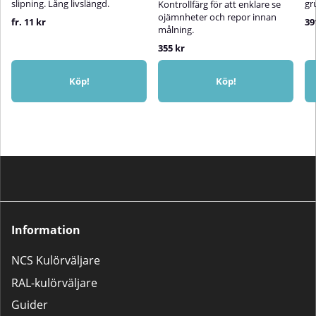
slipning. Lång livslängd.
gr
Kontrollfärg för att enklare se
ojämnheter och repor innan
fr. 11 kr
39
målning.
355 kr
Köp!
Köp!
Information
NCS Kulörväljare
RAL-kulörväljare
Guider