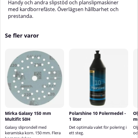
Handy och andra slipstöd och planslipmaskiner
med kardborrefäste. Överlägsen hållbarhet och
prestanda.
Se fler varor
Mirka Galaxy 150 mm
Polarshine 10 Polermedel -
Ol
Multifit 50H
1 liter
m
Galaxy sliprondell med
Det optimala valet för polering i
Ol
keramiska korn. 150 mm. Flera
ett steg.
oc