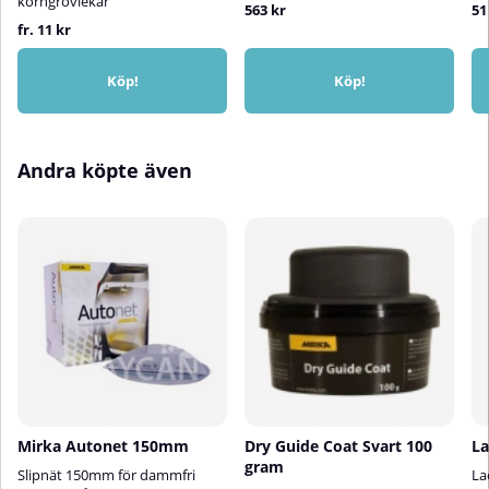
korngrovlekar
563 kr
51
fr. 11 kr
Köp!
Köp!
Andra köpte även
Mirka Autonet 150mm
Dry Guide Coat Svart 100
La
gram
Slipnät 150mm för dammfri
La