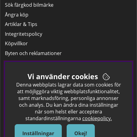
Sök färgkod bilmärke
Ångra köp
Artiklar & Tips
Integritetspolicy
Köpvillkor
Byten och reklamationer
Leverans
Hitta färgkoden på bilen.
Vi använder cookies
Företagskund
Denna webbplats lagrar data som cookies för
att möjliggöra viktig webbplatsfunktionalitet,
samt marknadsföring, personliga annonser
Om oss
och analys. Du kan ändra dina inställningar
när som helst eller acceptera
Kontakta oss
standardinställningarna
cookiepolicy.
Om Spraycan
IKEA Färger
Inställningar
Okej!