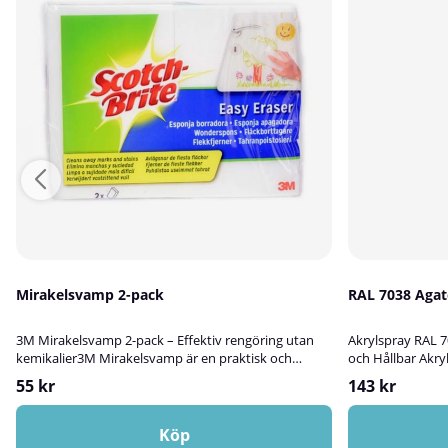
Mirakelsvamp 2-pack
RAL 70
3M Mirakelsvamp 2-pack – Effektiv rengöring utan
Akrylspray RAL 7
kemikalier3M Mirakelsvamp är en praktisk och
och Hållbar Akry
skonsam rengöringssvamp som effektivt tar bort
är en högkvalita
55 kr
143 kr
svåra fläckar – helt utan kemikalier.Tillsätt bara
utmärkt för att 
vatten! Svampen fungerar som ett suddgummi och
ytor av trä, metal
avverkar snabbt och enkelt olja, fett, vin, gummi och
Färgen lämpar s
Köp
andra fläckar från en mängd olika
och ger en slits