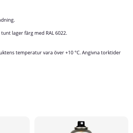
ndning.
t tunt lager färg med RAL 6022.
duktens temperatur vara över +10 °C. Angivna torktider