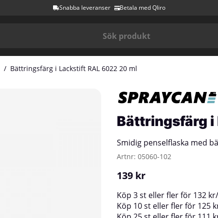
Snabba leveranser
Betala med Qliro
Bättringsfärg i Lackstift RAL 6022 20 ml
Bättringsfärg 
Smidig penselflaska med bä
Artnr:
05060-102
139
kr
Köp
3 st
eller fler för
132
kr
Köp
10 st
eller fler för
125
k
Köp
25 st
eller fler för
111
k