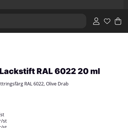
V
An
.
i Lackstift RAL 6022 20 ml
ttringsfärg RAL 6022, Olive Drab
/
st
r
/
st
r
/
st