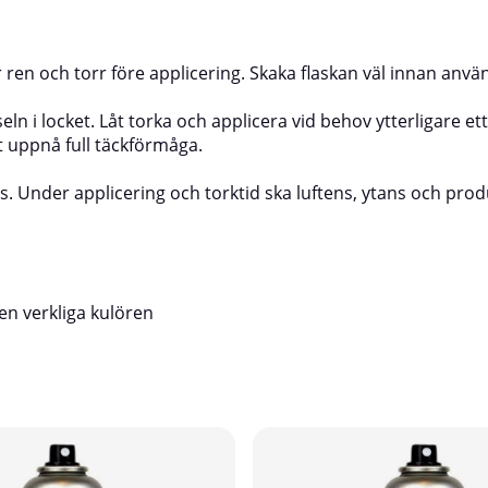
är ren och torr före applicering. Skaka flaskan väl innan anvä
n i locket. Låt torka och applicera vid behov ytterligare et
tt uppnå full täckförmåga.
ns. Under applicering och torktid ska luftens, ytans och pro
en verkliga kulören