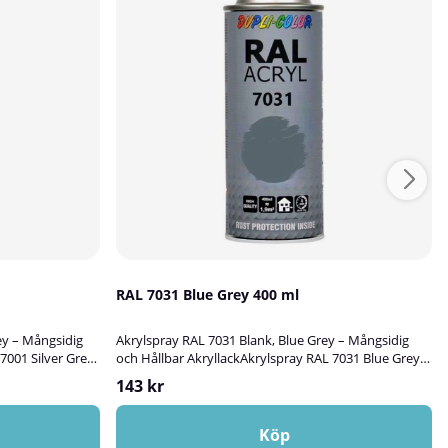
RAL 7031 Blue Grey 400 ml
ey – Mångsidig
Akrylspray RAL 7031 Blank, Blue Grey – Mångsidig
7001 Silver Grey
och Hållbar AkryllackAkrylspray RAL 7031 Blue Grey
som passar
är en högkvalitativ blank akryllack som passar
143 kr
da och dekorera
utmärkt för att bättringsmåla, skydda och dekorera
glas eller sten.
ytor av trä, metall, aluminium, plast, glas eller sten.
och utomhusbruk
Färgen lämpar sig för både inom- och utomhusbruk
Köp
ostskyddande
och ger en slitstark, UV-resistent och rostskyddande