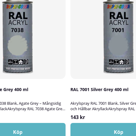
38 Agate Grey 400 ml
RAL 7001 Silver Grey 400 ml
038 Blank, Agate Grey – Mångsidig
Akrylspray RAL 7001 Blank, Silver Gr
llackAkrylspray RAL 7038 Agate Grey
och Hållbar AkryllackAkrylspray RAL 
tiv blank akryllack som passar
är en högkvalitativ blank akryllack 
143 kr
bättringsmåla, skydda och dekorera
utmärkt för att bättringsmåla, skyd
l, aluminium, plast, glas eller sten.
ytor av trä, metall, aluminium, plast, 
ig för både inom- och utomhusbruk
Färgen lämpar sig både för inom- 
Köp
Köp
tark, UV-resistent och rostskyddande
och ger en tålig, UV-resistent och r