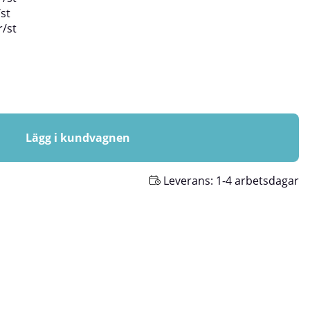
/
st
r
/
st
Lägg i kundvagnen
Leverans:
1-4 arbetsdagar