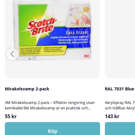
Mirakelsvamp 2-pack
RAL 703
3M Mirakelsvamp 2-pack – Effektiv rengöring utan
Akrylspray RAL 7
kemikalier3M Mirakelsvamp är en praktisk och
och Hållbar Akry
skonsam rengöringssvamp som effektivt tar bort
är en högkvalita
55 kr
143 kr
svåra fläckar – helt utan kemikalier.Tillsätt bara
utmärkt för att 
vatten! Svampen fungerar som ett suddgummi och
ytor av trä, metal
avverkar snabbt och enkelt olja, fett, vin, gummi och
Färgen lämpar s
Köp
andra fläckar från en mängd olika
och ger en slits