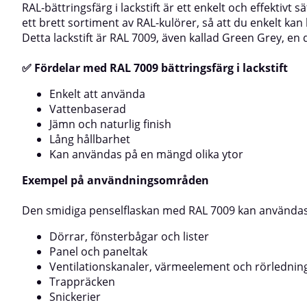
RAL-bättringsfärg i lackstift är ett enkelt och effektivt
av:TräytorMetallStenHårda plastytorElementMöbler,
användningsomr
ett brett sortiment av RAL-kulörer, så att du enkelt ka
inredning och hobbyprojektVid skarpa kulörer som
med RAL 7004 ka
Detta lackstift är RAL 7009, även kallad Green Grey, 
orange, gul och röd rekommenderas vit primer eller
många olika ytor,
ljust underlag för bästa täckning.Så här använder du
och listerPanel 
Sprayfärg i NCSFörbered ytanSlipa ytan lätt.Rengör
värmeelement o
✅ Fördelar med RAL 7009 bättringsfärg i lackstift
noggrant tills den är ren, torr och fri från
rörledningarTra
fett.Applicera en grundfärg som är anpassad för
RAL 7004 bättring
Enkelt att använda
underlaget.Förbered sprayburkenSkaka burken i två
från området run
Vattenbaserad
minuter.Testa på en provbit för att kontrollera
torr vid applicer
Jämn och naturlig finish
kulören och sprutbilden.AppliceringSprayavstånd:
användning.Appli
25–30 cmMåla i flera tunna lager.Optimal
medföljande pens
Lång hållbarhet
temperatur: 15–25°CDammtorr efter ca 30
applicera vid beh
Kan användas på en mängd olika ytor
minuter.Efter användningVänd burken upp och ner
7004 för bästa r
och spraya några sekunder för att rensa
appliceras i flera
Exempel på användningsområden
munstycket.Hållbarhetstid står på burkens botten.⚠️
täckförmåga.Prod
med cirka 40-gla
ObsSkarpa kulörer kräver vit primer/ljust underlag
Den smidiga penselflaskan med RAL 7009 kan användas f
luftens, ytans o
för bästa täckning.Produkten kan inte beställas i
+10 °C. Angivna t
metallic-kulörer (t.ex. RAL Effect).
°C.Förvaring: För
Dörrar, fönsterbågar och lister
återges på skärm
Panel och paneltak
kulören.
Ventilationskanaler, värmeelement och rörlednin
Trappräcken
Snickerier