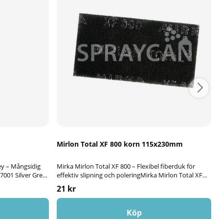
Mirlon Total XF 800 korn 115x230mm
ey – Mångsidig
Mirka Mirlon Total XF 800 – Flexibel fiberduk för
7001 Silver Grey
effektiv slipning och poleringMirka Mirlon Total XF
som passar
800 är en högpresterande fiberduk med
21 kr
da och dekorera
tredimensionell struktur som kombinerar hög
glas eller sten.
avverkning, flexibilitet och hållbarhet. Den tunna,
och utomhusbruk
öppna väven är förstärkt för extra styrka och belagd
Köp
ostskyddande
med slipmineraler genom hela materialet, vilket