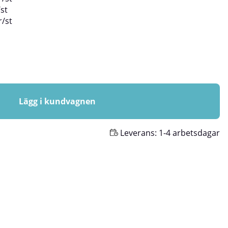
/
st
r
/
st
Lägg i kundvagnen
Leverans:
1-4 arbetsdagar