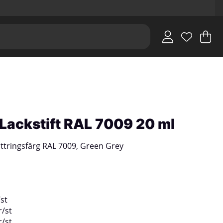
V
An
.
i Lackstift RAL 7009 20 ml
ttringsfärg RAL 7009, Green Grey
/
st
r
/
st
r
/
st