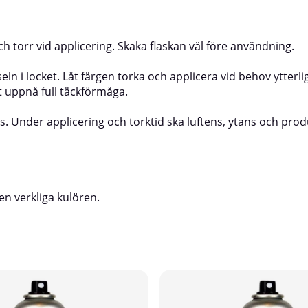
h torr vid applicering. Skaka flaskan väl före användning.
n i locket. Låt färgen torka och applicera vid behov ytterlig
tt uppnå full täckförmåga.
ns. Under applicering och torktid ska luftens, ytans och pro
en verkliga kulören.