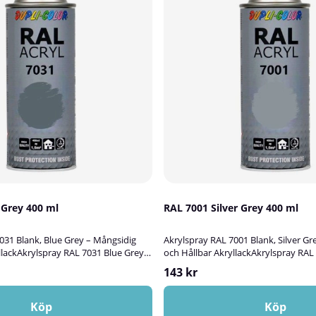
1 Blue Grey 400 ml
RAL 7001 Silver Grey 400 ml
031 Blank, Blue Grey – Mångsidig
Akrylspray RAL 7001 Blank, Silver Gr
llackAkrylspray RAL 7031 Blue Grey
och Hållbar AkryllackAkrylspray RAL 
tiv blank akryllack som passar
är en högkvalitativ blank akryllack 
143 kr
bättringsmåla, skydda och dekorera
utmärkt för att bättringsmåla, skyd
l, aluminium, plast, glas eller sten.
ytor av trä, metall, aluminium, plast, 
ig för både inom- och utomhusbruk
Färgen lämpar sig både för inom- 
Köp
Köp
tark, UV-resistent och rostskyddande
och ger en tålig, UV-resistent och r