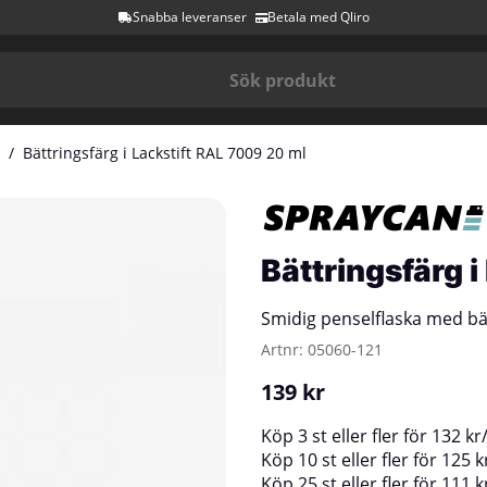
Snabba leveranser
Betala med Qliro
Bättringsfärg i Lackstift RAL 7009 20 ml
Bättringsfärg 
Smidig penselflaska med bä
Artnr:
05060-121
139
kr
Köp
3 st
eller fler för
132
kr
Köp
10 st
eller fler för
125
k
Köp
25 st
eller fler för
111
k