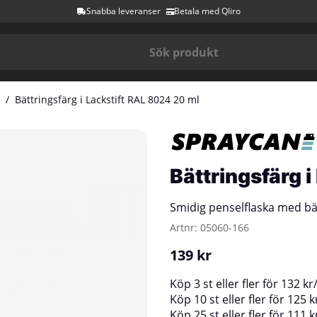
Snabba leveranser
Betala med Qliro
Bättringsfärg i Lackstift RAL 8024 20 ml
Bättringsfärg 
Smidig penselflaska med bä
Artnr:
05060-166
139
kr
Köp
3 st
eller fler för
132
kr
Köp
10 st
eller fler för
125
k
Köp
25 st
eller fler för
111
k