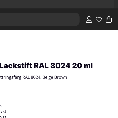
V
An
.
i Lackstift RAL 8024 20 ml
ttringsfärg RAL 8024, Beige Brown
/
st
r
/
st
r
/
st