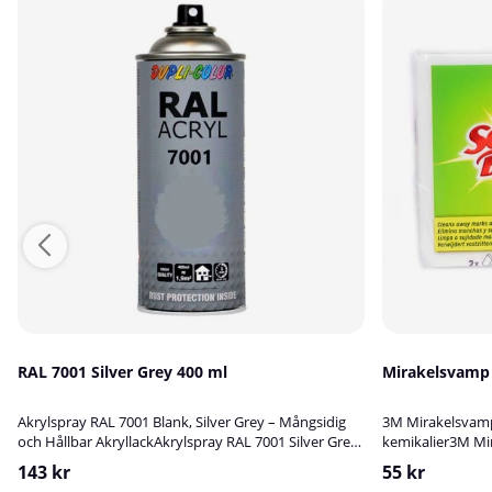
RAL 7001 Silver Grey 400 ml
Mirakelsvamp
Akrylspray RAL 7001 Blank, Silver Grey – Mångsidig
3M Mirakelsvamp 
och Hållbar AkryllackAkrylspray RAL 7001 Silver Grey
kemikalier3M Mi
är en högkvalitativ blank akryllack som passar
skonsam rengöri
143 kr
55 kr
utmärkt för att bättringsmåla, skydda och dekorera
svåra fläckar – h