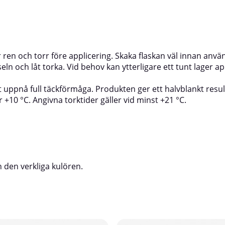
är ren och torr före applicering. Skaka flaskan väl innan anvä
n och låt torka. Vid behov kan ytterligare ett tunt lager ap
tt uppnå full täckförmåga. Produkten ger ett halvblankt resu
+10 °C. Angivna torktider gäller vid minst +21 °C.
 den verkliga kulören.