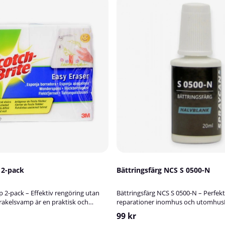
 2-pack
Bättringsfärg NCS S 0500-N
2-pack – Effektiv rengöring utan
Bättringsfärg NCS S 0500-N – Perfekt
rakelsvamp är en praktisk och
reparationer inomhus och utomhusL
ngssvamp som effektivt tar bort
smidig lösning för att snabbt åtgär
99 kr
elt utan kemikalier.Tillsätt bara
och småskador på målade ytor?Vår 