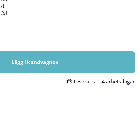
/
st
r
/
st
Lägg i kundvagnen
Leverans:
1-4 arbetsdagar