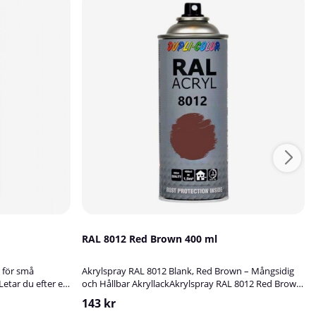
RAL 8012 Red Brown 400 ml
 för små
Akrylspray RAL 8012 Blank, Red Brown – Mångsidig
etar du efter en
och Hållbar AkryllackAkrylspray RAL 8012 Red Brown
da repor, märken
är en slitstark, blank akryllack av hög kvalitet, perfekt
143 kr
vattenbaserade
för att bättringsmåla, skydda och dekorera ytor av