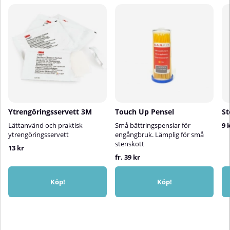
Ytrengöringsservett 3M
Touch Up Pensel
St
Lättanvänd och praktisk
Små bättringspenslar för
9 
ytrengöringsservett
engångbruk. Lämplig för små
stenskott
13 kr
fr. 39 kr
Köp!
Köp!