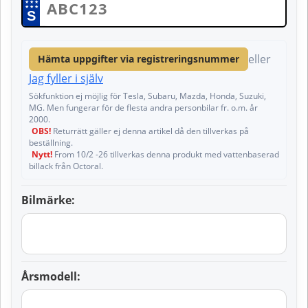
★
★
★
★
★
★
S
eller
Hämta uppgifter via registreringsnummer
Jag fyller i själv
Sökfunktion ej möjlig för Tesla, Subaru, Mazda, Honda, Suzuki,
MG. Men fungerar för de flesta andra personbilar fr. o.m. år
2000.
OBS!
Returrätt gäller ej denna artikel då den tillverkas på
beställning.
Nytt!
From 10/2 -26 tillverkas denna produkt med vattenbaserad
billack från Octoral.
Bilmärke:
Årsmodell: