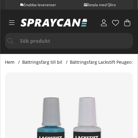
Snabba leveranser
Betala med Qliro
Var
Ant
.
Hem
Bättringsfärg till bil
Bättringsfärg Lackstift Peugeot
Produktbilder Bättringsfärg Lackstift Peugeot