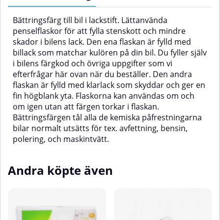
skyddar och ger en fin högblank
skyddar och ger en fin högblank
yta. Flaskorna kan användas om
yta. Flaskorna kan användas om
Bättringsfärg till bil i lackstift. Lättanvända
och om igen utan att färgen
och om igen utan att färgen
torkar i flaskan. Bättringsfärgen
torkar i flaskan. Bättringsfärgen
penselflaskor för att fylla stenskott och mindre
tål alla de kemiska
tål alla de kemiska
skador i bilens lack. Den ena flaskan är fylld med
påfrestningarna bilar normalt
påfrestningarna bilar normalt
billack som matchar kulören på din bil. Du fyller själv
utsätts för tex. avfettning, bensin,
utsätts för tex. avfettning, bensin,
i bilens färgkod och övriga uppgifter som vi
polering, och maskintvätt.
polering, och maskintvätt.
efterfrågar här ovan när du beställer. Den andra
flaskan är fylld med klarlack som skyddar och ger en
fin högblank yta. Flaskorna kan användas om och
om igen utan att färgen torkar i flaskan.
Bättringsfärgen tål alla de kemiska påfrestningarna
bilar normalt utsätts för tex. avfettning, bensin,
polering, och maskintvätt.
Andra köpte även