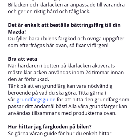
24 timmar innan den är
24 timmar innan den är
Billacken och klarlacken är anpassade till varandra
förbrukad.Tänk på att en
förbrukad.Tänk på att en
och ger en riktig hård och tålig lack.
grundfärg kan vara nödvändig
grundfärg kan vara nödvändig
beroende på vad du ska göra.
beroende på vad du ska göra.
Titta gärna i
Titta gärna i vår grundfärgsguide
Det är enkelt att beställa bättringsfärg till din
vår grundfärgsguide för att hitta
för att hitta den grundfärg som
Mazda!
den grundfärg som passar ditt
passar ditt ändamål bäst! Alla
Du fyller bara i bilens färgkod och övriga uppgifter
ändamål bäst! Alla våra
våra grundfärger kan användas
grundfärger kan användas
tillsammans med produkterna
som efterfrågas här ovan, så fixar vi färgen!
tillsammans med produkterna
ovan.Hur hittar jag färgkoden på
ovan.Hur hittar jag färgkoden på
bilen?Se gärna våran guide för
Bra att veta
bilen?Se gärna våran guide för
hur du enkelt hittar färgkoden,
När härdaren i botten på klarlacken aktiverats
hur du enkelt hittar färgkoden,
du hittar den här.
måste klarlacken användas inom 24 timmar innan
du hittar den här.
den är förbrukad.
Tänk på att en grundfärg kan vara nödvändig
beroende på vad du ska göra. Titta gärna i
vår
grundfärgsguide
för att hitta den grundfärg som
passar ditt ändamål bäst! Alla våra grundfärger kan
användas tillsammans med produkterna ovan.
Hur hittar jag färgkoden på bilen?
Se gärna våran guide för hur du enkelt hittar