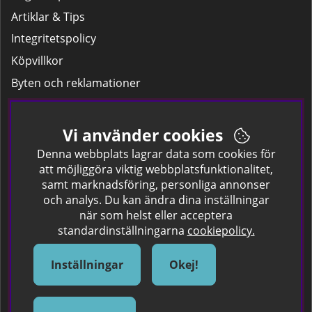
Artiklar & Tips
Integritetspolicy
Köpvillkor
Byten och reklamationer
Leverans
Hitta färgkoden på bilen.
Vi använder cookies
Företagskund
Denna webbplats lagrar data som cookies för
att möjliggöra viktig webbplatsfunktionalitet,
samt marknadsföring, personliga annonser
Om oss
och analys. Du kan ändra dina inställningar
när som helst eller acceptera
Kontakta oss
standardinställningarna
cookiepolicy.
Om Spraycan
IKEA Färger
Inställningar
Okej!
Sök Säkerhetsdatablad
Samarbete / Dyhrs Garage