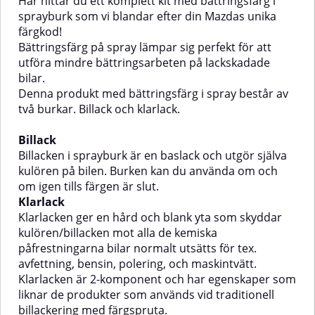
Här hittar du ett komplett kit med bättringsfärg i
Burken kan du använda om och
Burken kan du använda om och
sprayburk som vi blandar efter din Mazdas unika
om igen tills färgen är
om igen tills färgen är
färgkod!
slut.KlarlackKlarlacken ger en
slut.KlarlackKlarlacken ger en
Bättringsfärg på spray lämpar sig perfekt för att
hård och blank yta som skyddar
hård och blank yta som skyddar
utföra mindre bättringsarbeten på lackskadade
kulören/billacken mot alla de
kulören/billacken mot alla de
kemiska påfrestningarna bilar
kemiska påfrestningarna bilar
bilar.
normalt utsätts för tex.
normalt utsätts för tex.
Denna produkt med bättringsfärg i spray består av
avfettning, bensin, polering, och
avfettning, bensin, polering, och
två burkar. Billack och klarlack.
maskintvätt.Klarlacken är 2-
maskintvätt.Klarlacken är 2-
komponent och har egenskaper
komponent och har egenskaper
som liknar de produkter som
som liknar de produkter som
Billack
används vid traditionell
används vid traditionell
Billacken i sprayburk är en baslack och utgör själva
billackering med
billackering med
kulören på bilen. Burken kan du använda om och
färgspruta.Billacken och
färgspruta.Billacken och
om igen tills färgen är slut.
klarlacken är anpassade till
klarlacken är anpassade till
Klarlack
varandra och ger en riktig hård
varandra och ger en riktig hård
och tålig lack.Det är enkelt att
och tålig lack.Det är enkelt att
Klarlacken ger en hård och blank yta som skyddar
beställa bättringsfärg till din
beställa bättringsfärg till din
kulören/billacken mot alla de kemiska
Volvo!Du fyller bara i bilens
Honda!Du fyller bara i bilens
påfrestningarna bilar normalt utsätts för tex.
färgkod och övriga uppgifter som
färgkod och övriga uppgifter som
avfettning, bensin, polering, och maskintvätt.
efterfrågas här ovan, så fixar vi
efterfrågas här ovan, så fixar vi
färgen!Bra att vetaNär härdaren i
färgen!Bra att vetaNär härdaren i
Klarlacken är 2-komponent och har egenskaper som
botten på klarlacken aktiverats
botten på klarlacken aktiverats
liknar de produkter som används vid traditionell
måste klarlacken användas inom
måste klarlacken användas inom
billackering med färgspruta.