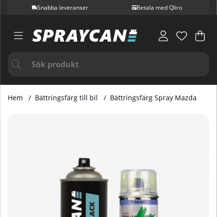
Snabba leveranser
Betala med Qliro
Var
Ant
.
Hem
Bättringsfärg till bil
Bättringsfärg Spray Mazda
Produktbilder Bättringsfärg Spray Mazda