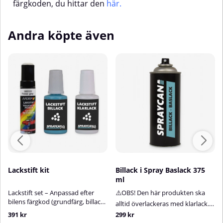
färgkoden, du hittar den
här
.
Andra köpte även
Lackstift kit
Billack i Spray Baslack 375
ml
Lackstift set – Anpassad efter
⚠️OBS! Den här produkten ska
bilens färgkod (grundfärg, billack
alltid överlackeras med klarlack.
+ klarlack)Med vårt lättanvända
Klarlack ingår inte i
391 kr
299 kr
lackstiftskit får du en mycket god
produkten.Billack på sprayburk –