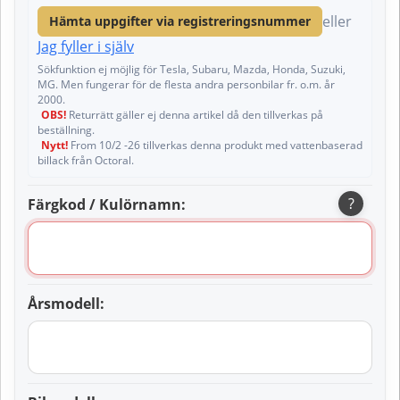
eller
Hämta uppgifter via registreringsnummer
Jag fyller i själv
Sökfunktion ej möjlig för Tesla, Subaru, Mazda, Honda, Suzuki,
MG. Men fungerar för de flesta andra personbilar fr. o.m. år
2000.
OBS!
Returrätt gäller ej denna artikel då den tillverkas på
beställning.
Nytt!
From 10/2 -26 tillverkas denna produkt med vattenbaserad
billack från Octoral.
?
Färgkod / Kulörnamn:
Årsmodell: