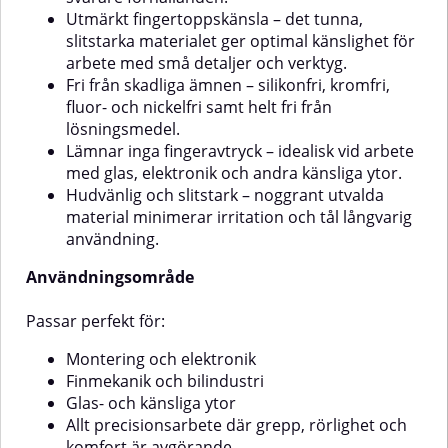
tål långvarig
för precisionsarbeten
Utmärkt fingertoppskänsla – det tunna,
användning.AnvändningsområdePassar
inom:Montering och
slitstarka materialet ger optimal känslighet för
perfekt för:Montering och
elektronikFinmekanik och
arbete med små detaljer och verktyg.
elektronikFinmekanik och
hantverkLagerhantering och
Fri från skadliga ämnen – silikonfri, kromfri,
bilindustriGlas- och känsliga
logistikBygg- och
ytorAllt precisionsarbete där
underhållsarbetenEgenskaperMateri
fluor- och nickelfri samt helt fri från
grepp, rörlighet och komfort är
Polyester med PU-
lösningsmedel.
avgörandeEgenskaperMaterial:
beläggningDesign: Sömlös och
Lämnar inga fingeravtryck – idealisk vid arbete
Nylon och lycraBeläggning:
elastisk för bästa passformGrepp:
med glas, elektronik och andra känsliga ytor.
Microfoamed nitril (innerhand &
Mycket bra på torra och lätt oljiga
Hudvänlig och slitstark – noggrant utvalda
fingertoppar)Design: Sömlös,
ytor
ergonomisk passformFri från:
material minimerar irritation och tål långvarig
Silikon, krom, fluor, nickel och
användning.
lösningsmedel
Användningsområde
Passar perfekt för:
Montering och elektronik
Finmekanik och bilindustri
Glas- och känsliga ytor
Allt precisionsarbete där grepp, rörlighet och
komfort är avgörande