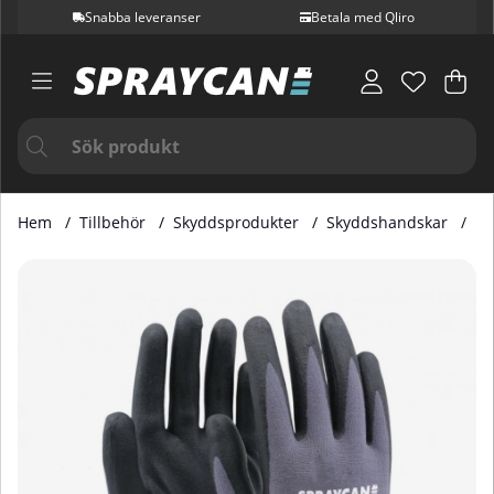
Snabba leveranser
Betala med Qliro
Var
Ant
.
Hem
Tillbehör
Skyddsprodukter
Skyddshandskar
Mo
Produktbilder Monteringshandske Spraycan Ergo Tec