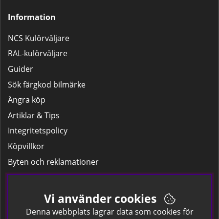
Lackpaketet – För större
Information
reparationer som dörrar,
kofångare och liknande.
NCS Kulörväljare
RAL-kulörväljare
Guider
Sök färgkod bilmärke
Ångra köp
Artiklar & Tips
Integritetspolicy
Köpvillkor
Byten och reklamationer
Leverans
Hitta färgkoden på bilen.
Vi använder cookies
Företagskund
Denna webbplats lagrar data som cookies för