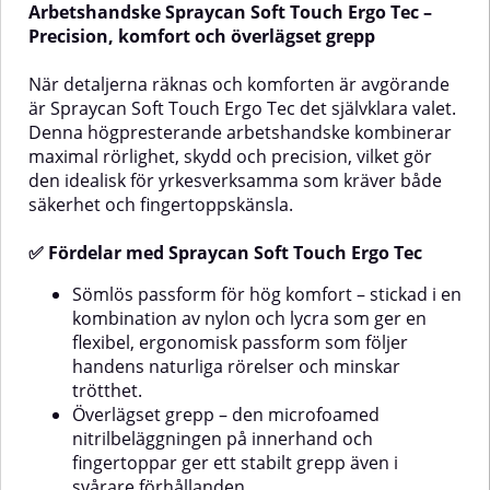
Arbetshandske Spraycan Soft Touch Ergo Tec –
med Soft Touch Ergo TecSömlös
fingertopparna är doppade i
passform för hög komfort –
slitstark PU (polyuretan) som ger
Precision, komfort och överlägset grepp
stickad i en kombination av nylon
utmärkt grepp och extra skydd
och lycra som ger en flexibel,
där det behövs som mest. PU-
När detaljerna räknas och komforten är avgörande
ergonomisk passform som följer
beläggningen ger en optimal
är Spraycan Soft Touch Ergo Tec det självklara valet.
handens naturliga rörelser och
balans mellan styrka och
Denna högpresterande arbetshandske kombinerar
minskar trötthet.Överlägset
flexibilitet, vilket gör handsken
grepp – den microfoamed
perfekt för uppgifter där
maximal rörlighet, skydd och precision, vilket gör
nitrilbeläggningen på innerhand
precision är nyckeln.✅ Fördelar
den idealisk för yrkesverksamma som kräver både
och fingertoppar ger ett stabilt
med Arbetshandske Soft Touch
säkerhet och fingertoppskänsla.
grepp även i svårare
ApusSlitstark men flexibel – tunn
tad
förhållanden.Utmärkt
PU-beläggning som håller länge
fingertoppskänsla – det tunna,
utan att kännas klumpigUtmärkt
✅ Fördelar med Spraycan Soft Touch Ergo Tec
en
slitstarka materialet ger optimal
grepp – säkert grepp på både
känslighet för arbete med små
torra och lätt oljiga
Sömlös passform för hög komfort – stickad i en
detaljer och verktyg.Fri från
ytorExceptionell passform –
kombination av nylon och lycra som ger en
skadliga ämnen – silikonfri,
stretchig polyester som formar
flexibel, ergonomisk passform som följer
kromfri, fluor- och nickelfri samt
sig efter handenSömlös design –
handens naturliga rörelser och minskar
helt fri från
inga irriterande sömmar,
lösningsmedel.Lämnar inga
maximal komfort även vid lång
trötthet.
fingeravtryck – idealisk vid arbete
användningMångsidig
Överlägset grepp – den microfoamed
med glas, elektronik och andra
användning – idealisk för
nitrilbeläggningen på innerhand och
känsliga ytor.Hudvänlig och
montering, finmekanik,
fingertoppar ger ett stabilt grepp även i
slitstark – noggrant utvalda
elektronik, lager och
svårare förhållanden.
material minimerar irritation och
byggAnvändningsområdePerfekt