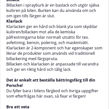
används vid traditionell
används vid traditionell
Billacken i sprayburk är en baslack och utgör själva
billackering med
billackering med
kulören på bilen. Burken kan du använda om och
färgspruta.Billacken och
färgspruta.Billacken och
om igen tills färgen är slut.
klarlacken är anpassade till
klarlacken är anpassade till
Klarlack
varandra och ger en riktig hård
varandra och ger en riktig hård
och tålig lack.Det är enkelt att
och tålig lack.Det är enkelt att
Klarlacken ger en hård och blank yta som skyddar
beställa bättringsfärg till din
beställa bättringsfärg till din
kulören/billacken mot alla de kemiska
Volvo!Du fyller bara i bilens
Honda!Du fyller bara i bilens
påfrestningarna bilar normalt utsätts för tex.
färgkod och övriga uppgifter som
färgkod och övriga uppgifter som
avfettning, bensin, polering, och maskintvätt.
efterfrågas här ovan, så fixar vi
efterfrågas här ovan, så fixar vi
färgen!Bra att vetaNär härdaren i
färgen!Bra att vetaNär härdaren i
Klarlacken är 2-komponent och har egenskaper som
botten på klarlacken aktiverats
botten på klarlacken aktiverats
liknar de produkter som används vid traditionell
måste klarlacken användas inom
måste klarlacken användas inom
billackering med färgspruta.
24 timmar innan den är
24 timmar innan den är
Billacken och klarlacken är anpassade till varandra
förbrukad.Tänk på att en
förbrukad.Tänk på att en
och ger en riktig hård och tålig lack.
grundfärg kan vara nödvändig
grundfärg kan vara nödvändig
beroende på vad du ska göra.
beroende på vad du ska göra.
Titta gärna i
Titta gärna i vår grundfärgsguide
Det är enkelt att beställa bättringsfärg till din
vår grundfärgsguide för att hitta
för att hitta den grundfärg som
Porsche!
den grundfärg som passar ditt
passar ditt ändamål bäst! Alla
Du fyller bara i bilens färgkod och övriga uppgifter
ändamål bäst! Alla våra
våra grundfärger kan användas
grundfärger kan användas
tillsammans med produkterna
som efterfrågas här ovan, så fixar vi färgen!
tillsammans med produkterna
ovan.Hur hittar jag färgkoden på
ovan.Hur hittar jag färgkoden på
bilen?Se gärna våran guide för
Bra att veta
bilen?Se gärna våran guide för
hur du enkelt hittar färgkoden,