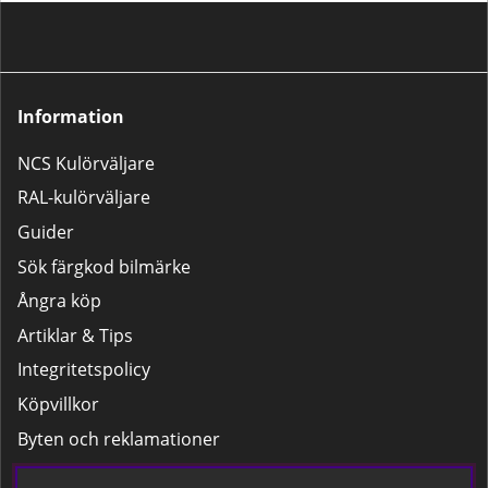
Lackpaketet – För mindre
bättringsarbeten som tanklock,
backspeglar m.m.Stora
Lackpaketet – För större
reparationer som dörrar,
Information
kofångare och liknande.
NCS Kulörväljare
RAL-kulörväljare
Guider
Sök färgkod bilmärke
Ångra köp
Artiklar & Tips
Integritetspolicy
Köpvillkor
Byten och reklamationer
Leverans