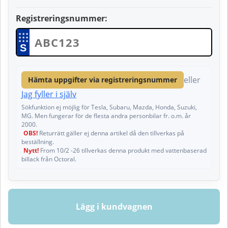
Registreringsnummer:
★
★
★
★
★
★
★
★
★
S
eller
Hämta uppgifter via registreringsnummer
Jag fyller i själv
Sökfunktion ej möjlig för Tesla, Subaru, Mazda, Honda, Suzuki,
MG. Men fungerar för de flesta andra personbilar fr. o.m. år
2000.
OBS!
Returrätt gäller ej denna artikel då den tillverkas på
beställning.
Nytt!
From 10/2 -26 tillverkas denna produkt med vattenbaserad
billack från Octoral.
Lägg i kundvagnen