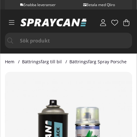
Snabba leveranser
Betala med Qliro
Var
Ant
.
Hem
Bättringsfärg till bil
Bättringsfärg Spray Porsche
Produktbilder Bättringsfärg Spray Porsche