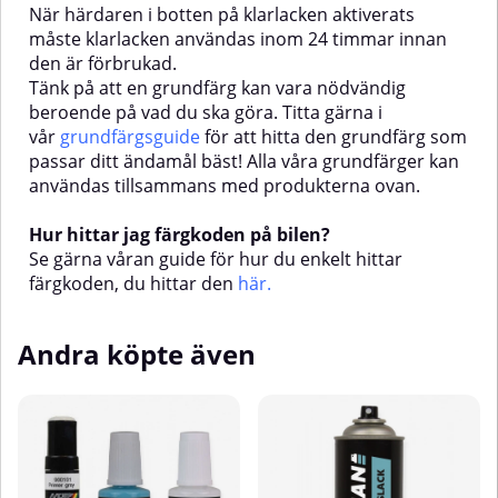
När härdaren i botten på klarlacken aktiverats
hur du enkelt hittar färgkoden,
du hittar den här.
måste klarlacken användas inom 24 timmar innan
du hittar den här.
den är förbrukad.
Tänk på att en grundfärg kan vara nödvändig
beroende på vad du ska göra. Titta gärna i
vår
grundfärgsguide
för att hitta den grundfärg som
passar ditt ändamål bäst! Alla våra grundfärger kan
användas tillsammans med produkterna ovan.
Hur hittar jag färgkoden på bilen?
Se gärna våran guide för hur du enkelt hittar
färgkoden, du hittar den
här
.
Andra köpte även