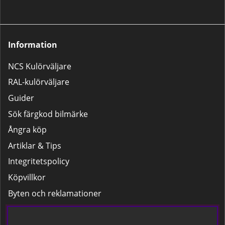
att se vår instruktionsfilm om hur
Lackpaketet – För mindre
du aktiverar härdaren korrekt.
bättringsarbeten som tanklock,
backspeglar m.m.Stora
Lackpaketet – För större
Information
reparationer som dörrar,
kofångare och liknande.
NCS Kulörväljare
RAL-kulörväljare
Guider
Sök färgkod bilmärke
Ångra köp
Artiklar & Tips
Integritetspolicy
Köpvillkor
Byten och reklamationer
Leverans
Hitta färgkoden på bilen.