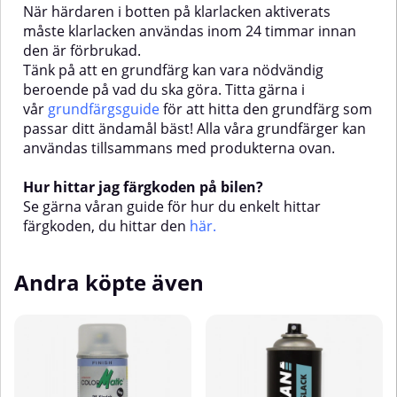
När härdaren i botten på klarlacken aktiverats
du hittar den här.
hur du enkelt hittar färgkoden,
måste klarlacken användas inom 24 timmar innan
du hittar den här.
den är förbrukad.
Tänk på att en grundfärg kan vara nödvändig
beroende på vad du ska göra. Titta gärna i
vår
grundfärgsguide
för att hitta den grundfärg som
passar ditt ändamål bäst! Alla våra grundfärger kan
användas tillsammans med produkterna ovan.
Hur hittar jag färgkoden på bilen?
Se gärna våran guide för hur du enkelt hittar
färgkoden, du hittar den
här
.
Andra köpte även