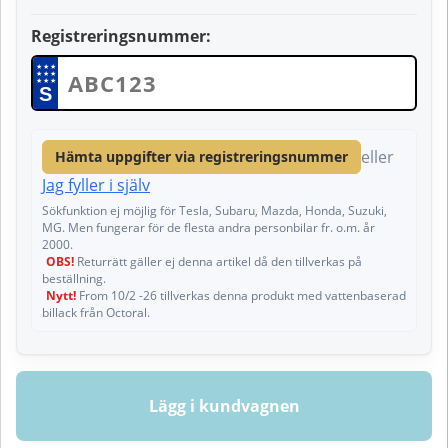
Registreringsnummer:
★
★
★
★
★
★
★
★
★
S
eller
Hämta uppgifter via registreringsnummer
Jag fyller i själv
Sökfunktion ej möjlig för Tesla, Subaru, Mazda, Honda, Suzuki,
MG. Men fungerar för de flesta andra personbilar fr. o.m. år
2000.
OBS!
Returrätt gäller ej denna artikel då den tillverkas på
beställning.
Nytt!
From 10/2 -26 tillverkas denna produkt med vattenbaserad
billack från Octoral.
Lägg i kundvagnen