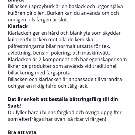
används vid traditionell
används vid traditionell
Billacken i sprayburk är en baslack och utgör själva
billackering med
billackering med
kulören på bilen. Burken kan du använda om och
färgspruta.Billacken och
färgspruta.Billacken och
om igen tills färgen är slut.
klarlacken är anpassade till
klarlacken är anpassade till
Klarlack
varandra och ger en riktig hård
varandra och ger en riktig hård
och tålig lack.Det är enkelt att
och tålig lack.Det är enkelt att
Klarlacken ger en hård och blank yta som skyddar
beställa bättringsfärg till din
beställa bättringsfärg till din
kulören/billacken mot alla de kemiska
Honda!Du fyller bara i bilens
Volvo!Du fyller bara i bilens
påfrestningarna bilar normalt utsätts för tex.
färgkod och övriga uppgifter som
färgkod och övriga uppgifter som
avfettning, bensin, polering, och maskintvätt.
efterfrågas här ovan, så fixar vi
efterfrågas här ovan, så fixar vi
färgen!Bra att vetaNär härdaren i
färgen!Bra att vetaNär härdaren i
Klarlacken är 2-komponent och har egenskaper som
botten på klarlacken aktiverats
botten på klarlacken aktiverats
liknar de produkter som används vid traditionell
måste klarlacken användas inom
måste klarlacken användas inom
billackering med färgspruta.
24 timmar innan den är
24 timmar innan den är
Billacken och klarlacken är anpassade till varandra
förbrukad.Tänk på att en
förbrukad.Tänk på att en
och ger en riktig hård och tålig lack.
grundfärg kan vara nödvändig
grundfärg kan vara nödvändig
beroende på vad du ska göra.
beroende på vad du ska göra.
Titta gärna i vår grundfärgsguide
Titta gärna i
Det är enkelt att beställa bättringsfärg till din
för att hitta den grundfärg som
vår grundfärgsguide för att hitta
Saab!
passar ditt ändamål bäst! Alla
den grundfärg som passar ditt
Du fyller bara i bilens färgkod och övriga uppgifter
våra grundfärger kan användas
ändamål bäst! Alla våra
tillsammans med produkterna
grundfärger kan användas
som efterfrågas här ovan, så fixar vi färgen!
ovan.Hur hittar jag färgkoden på
tillsammans med produkterna
bilen?Se gärna våran guide för
ovan.Hur hittar jag färgkoden på
Bra att veta
hur du enkelt hittar färgkoden,
bilen?Se gärna våran guide för