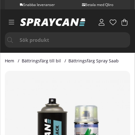
Snabba leveranser
Betala med Qliro
Var
Ant
.
Hem
Bättringsfärg till bil
Bättringsfärg Spray Saab
Produktbilder Bättringsfärg Spray Saab