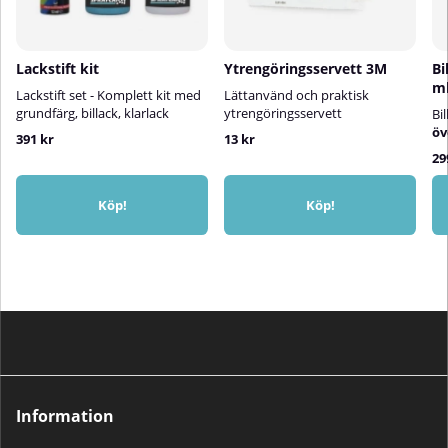
varje lager3. Efter
användningRengör ventilen
genom att vända burken upp och
Lackstift kit
Ytrengöringsservett 3M
Bi
ner och spraya i cirka 5
m
sekunderTorktidÖvermålningsbar
Lackstift set - Komplett kit med
Lättanvänd och praktisk
efter ca 2 timmarFaktisk torktid
grundfärg, billack, klarlack
ytrengöringsservett
Bi
kan påverkas av temperatur,
öv
391 kr
13 kr
luftfuktighet och färgskiktets
29
tjocklek
Köp!
Köp!
Information