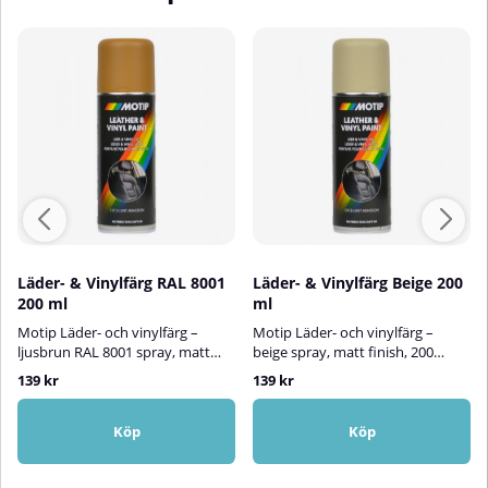
Läder- & Vinylfärg RAL 8001
Läder- & Vinylfärg Beige 200
200 ml
ml
Motip Läder- och vinylfärg –
Motip Läder- och vinylfärg –
ljusbrun RAL 8001 spray, matt
beige spray, matt finish, 200
finish, 200 mlMed Motip Leather
mlMed Motip Leather & Vinyl
139 kr
139 kr
& Vinyl Paint i kulören ljusbrun
Paint i kulören beige och matt
RAL 8001 och matt finish kan du
finish kan du reparera och
reparera och dekorera detaljer i
dekorera detaljer i vinyl, läder och
Köp
Köp
vinyl, läder och konstläder på ett
konstläder på ett enkelt och
enkelt och effektivt sätt.
effektivt sätt. Produkten