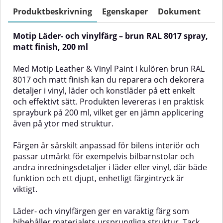
Produkten levereras i en praktisk
levereras i en praktisk sprayburk
sprayburk på 200 ml, vilket ger en
på 200 ml, vilket ger en jämn
Produktbeskrivning
Egenskaper
Dokument
jämn applicering även på ytor
applicering även på ytor med
med struktur.Färgen är särskilt
struktur.Färgen är särskilt
Motip Läder- och vinylfärg – brun RAL 8017 spray,
anpassad för bilens interiör och
anpassad för bilens interiör och
passar utmärkt för exempelvis
passar utmärkt för exempelvis
matt finish, 200 ml
bilbarnstolar och andra
bilbarnstolar och andra
inredningsdetaljer i läder eller
inredningsdetaljer i läder eller
Med Motip Leather & Vinyl Paint i kulören brun RAL
vinyl, där både funktion och ett
vinyl, där både funktion och ett
8017 och matt finish kan du reparera och dekorera
varmt, enhetligt utseende är
diskret, enhetligt utseende är
detaljer i vinyl, läder och konstläder på ett enkelt
viktigt.Läder- och vinylfärgen ger
viktigt.Läder- och vinylfärgen ger
en varaktig färg som bibehåller
en varaktig färg som bibehåller
och effektivt sätt. Produkten levereras i en praktisk
materialets ursprungliga struktur.
materialets ursprungliga struktur.
sprayburk på 200 ml, vilket ger en jämn applicering
Tack vare sin elastiska
Tack vare sin elastiska
även på ytor med struktur.
sammansättning följer färgen
sammansättning följer färgen
underlaget utan att spricka, vilket
underlaget utan att spricka, vilket
ger ett jämnt och hållbart resultat
ger ett jämnt och hållbart resultat
Färgen är särskilt anpassad för bilens interiör och
även på ytor som utsätts för
även på ytor som utsätts för
passar utmärkt för exempelvis bilbarnstolar och
dagligt slitage.Produkten är
dagligt slitage.Produkten är
andra inredningsdetaljer i läder eller vinyl, där både
framtagen av Motip, ett
framtagen av Motip, ett
funktion och ett djupt, enhetligt färgintryck är
välrenommerat varumärke inom
välrenommerat varumärke inom
viktigt.
färg- och lackprodukter för
färg- och lackprodukter för
fordonsbruk.✅ FördelarFärg som
fordonsbruk.✅ FördelarFärg som
håller längeElastiskUtmärkt
håller längeElastiskUtmärkt
Läder- och vinylfärgen ger en varaktig färg som
vidhäftningBibehåller den
vidhäftningBibehåller den
bibehåller materialets ursprungliga struktur. Tack