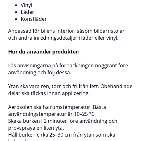
upp och ner och trycka på
upp och ner och trycka på
Vinyl
munstycket i cirka 5
munstycket i cirka 5
Läder
sekunder.Torktiden beror på
sekunder.Torktiden beror på
Konstläder
omgivningstemperatur,
omgivningstemperatur,
luftfuktighet och tjockleken på
luftfuktighet och tjockleken på
det applicerade lacklagret.💡
det applicerade lacklagret.💡
Anpassad för bilens interiör, såsom bilbarnstolar
Viktigt att tänka på!Innan du
Viktigt att tänka på!Innan du
och andra inredningsdetaljer i läder eller vinyl.
behandlar hela ytan
behandlar hela ytan
rekommenderas att du testar
rekommenderas att du testar
Hur du använder produkten
produkten på ett diskret område.
produkten på ett diskret område.
Det säkerställer att ytan tål
Det säkerställer att ytan tål
behandlingen och att du är nöjd
behandlingen och att du är nöjd
Läs anvisningarna på förpackningen noggrant före
med färgresultatet innan du går
med färgresultatet innan du går
användning och följ dessa.
vidare. Material, slitage och
vidare. Material, slitage och
tidigare behandlingar kan
tidigare behandlingar kan
Ytan ska vara ren, torr och fri från fett. Obehandlade
påverka hur färgen fäster och ser
påverka hur färgen fäster och ser
ut.
ut.
delar ska täckas innan applicering.
Aerosolen ska ha rumstemperatur. Bästa
användningstemperatur är 10–25 °C.
Skaka burken i 2 minuter före användning och
provspraya en liten yta.
Håll burken cirka 25–30 cm från ytan som ska