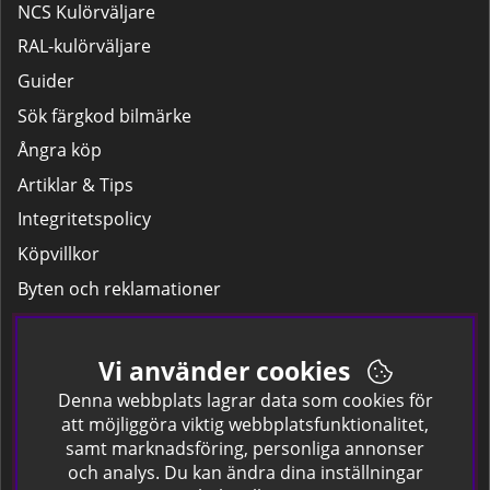
NCS Kulörväljare
RAL-kulörväljare
Guider
Sök färgkod bilmärke
Ångra köp
Artiklar & Tips
Integritetspolicy
Köpvillkor
Byten och reklamationer
Leverans
Hitta färgkoden på bilen.
Vi använder cookies
Företagskund
Denna webbplats lagrar data som cookies för
att möjliggöra viktig webbplatsfunktionalitet,
samt marknadsföring, personliga annonser
Om oss
och analys. Du kan ändra dina inställningar