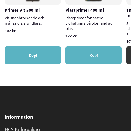
Primer Vit 500 ml
Plastprimer 400 ml
1K
m
Vit snabbtorkande och
Plastprimer för bättre
mångsidig grundfärg.
vidhäftning på obehandlad
Sn
plast
bl
107 kr
al
172 kr
10
Köp!
Köp!
Information
NCS Kulörväljare