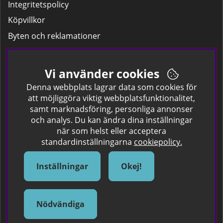
Integritetspolicy
Köpvillkor
Byten och reklamationer
Leverans
Hitta färgkoden på bilen.
Vi använder cookies
Företagskund
Denna webbplats lagrar data som cookies för
att möjliggöra viktig webbplatsfunktionalitet,
samt marknadsföring, personliga annonser
Om oss
och analys. Du kan ändra dina inställningar
när som helst eller acceptera
Kontakta oss
standardinställningarna
cookiepolicy.
Om Spraycan
IKEA Färger
Inställningar
Okej!
Sök Säkerhetsdatablad
Samarbete / Dyhrs Garage
Nödvändiga