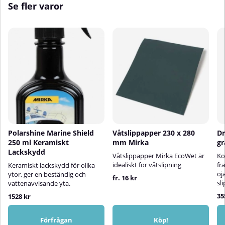
Se fler varor
Polarshine Marine Shield
Våtslippapper 230 x 280
Dr
250 ml Keramiskt
mm Mirka
g
Lackskydd
Våtslippapper Mirka EcoWet är
Ko
idealiskt för våtslipning
fr
Keramiskt lackskydd för olika
oj
ytor, ger en beständig och
fr. 16 kr
sl
vattenavvisande yta.
35
1528 kr
Förfrågan
Köp!