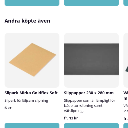
Andra köpte även
Slipark Mirka Goldflex Soft
Slippapper 230 x 280 mm
Vå
m
Slipark förföljsam slipning
Slippapper som är lämpligt för
både torrslipning samt
Vå
6 kr
våtslipning.
id
fr. 13 kr
fr