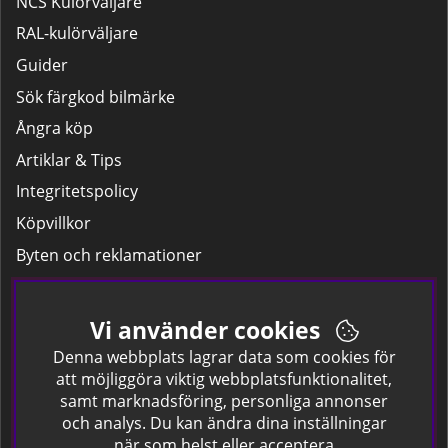
NCS Kulörväljare
RAL-kulörväljare
Guider
Sök färgkod bilmärke
Ångra köp
Artiklar & Tips
Integritetspolicy
Köpvillkor
Byten och reklamationer
Leverans
Hitta färgkoden på bilen.
Vi använder cookies
Företagskund
Denna webbplats lagrar data som cookies för
att möjliggöra viktig webbplatsfunktionalitet,
samt marknadsföring, personliga annonser
Om oss
och analys. Du kan ändra dina inställningar
när som helst eller acceptera