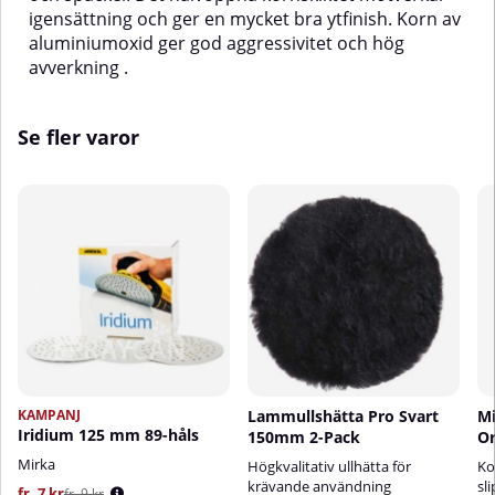
igensättning och ger en mycket bra ytfinish. Korn av
aluminiumoxid ger god aggressivitet och hög
avverkning .
Se fler varor
KAMPANJ
Lammullshätta Pro Svart
Mi
Iridium 125 mm 89-håls
150mm 2-Pack
Or
Mirka
Högkvalitativ ullhätta för
Ko
krävande användning
sl
fr. 7 kr
fr. 9 kr