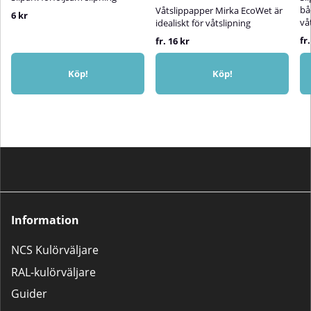
bå
Våtslippapper Mirka EcoWet är
6 kr
vå
idealiskt för våtslipning
fr
fr. 16 kr
Köp!
Köp!
Information
NCS Kulörväljare
RAL-kulörväljare
Guider