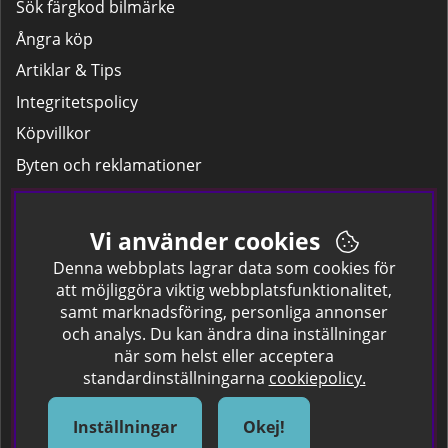
Sök färgkod bilmärke
Ångra köp
Artiklar & Tips
Integritetspolicy
Köpvillkor
Byten och reklamationer
Leverans
Hitta färgkoden på bilen.
Vi använder cookies
Företagskund
Denna webbplats lagrar data som cookies för
att möjliggöra viktig webbplatsfunktionalitet,
samt marknadsföring, personliga annonser
Om oss
och analys. Du kan ändra dina inställningar
när som helst eller acceptera
Kontakta oss
standardinställningarna
cookiepolicy.
Om Spraycan
IKEA Färger
Inställningar
Okej!