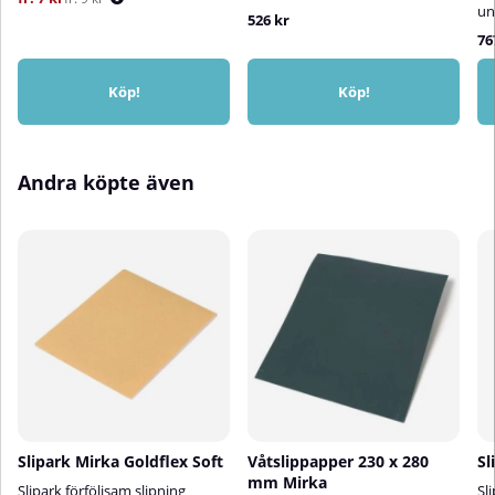
un
526 kr
76
Köp!
Köp!
Andra köpte även
Slipark Mirka Goldflex Soft
Våtslippapper 230 x 280
Sl
mm Mirka
Slipark förföljsam slipning
Sl