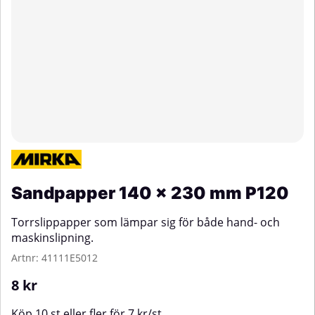
Sandpapper 140 x 230 mm P120
Torrslippapper som lämpar sig för både hand- och
maskinslipning.
Artnr:
41111E5012
8
kr
Köp
10 st
eller fler för
7
kr
/
st