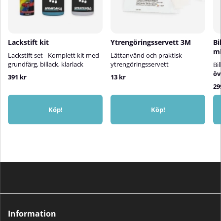
kofångare och liknande.
Lackstift kit
Ytrengöringsservett 3M
Bi
m
Lackstift set - Komplett kit med
Lättanvänd och praktisk
grundfärg, billack, klarlack
ytrengöringsservett
Bi
öv
391 kr
13 kr
29
Köp!
Köp!
Information