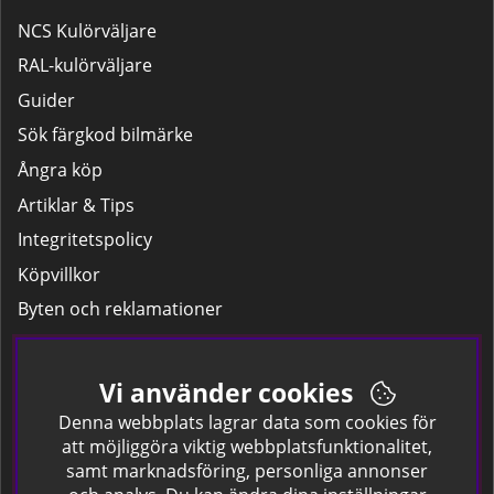
NCS Kulörväljare
RAL-kulörväljare
Guider
Sök färgkod bilmärke
Ångra köp
Artiklar & Tips
Integritetspolicy
Köpvillkor
Byten och reklamationer
Leverans
Hitta färgkoden på bilen.
Vi använder cookies
Företagskund
Denna webbplats lagrar data som cookies för
att möjliggöra viktig webbplatsfunktionalitet,
samt marknadsföring, personliga annonser
Om oss