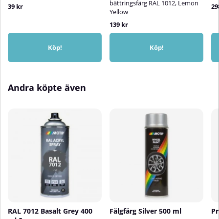
bättringsfärg RAL 1012, Lemon
39 kr
29
Yellow
139 kr
Köp!
Köp!
Andra köpte även
RAL 7012 Basalt Grey 400
Fälgfärg Silver 500 ml
Pr