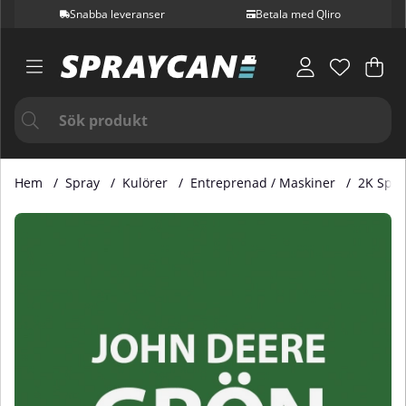
Snabba leveranser
Betala med Qliro
Var
Ant
.
Hem
Spray
Kulörer
Entreprenad / Maskiner
2K Spra
Produktbilder 2K Sprayfärg John Deere Grön 400 ml