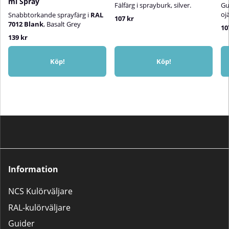
ml Spray
Fälfärg i sprayburk, silver.
Gu
oj
Snabbtorkande sprayfärg i
RAL
107 kr
7012 Blank
, Basalt Grey
10
139 kr
Köp!
Köp!
Information
NCS Kulörväljare
RAL-kulörväljare
Guider