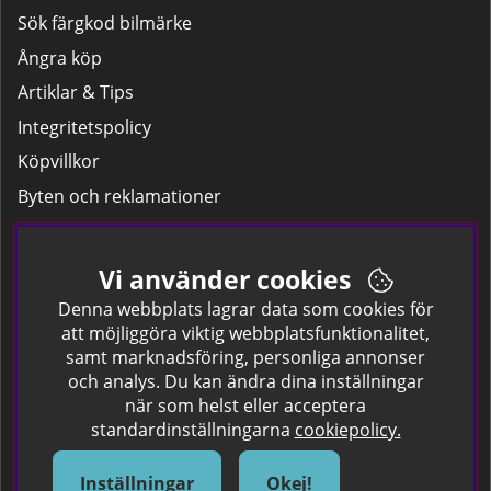
Sök färgkod bilmärke
Ångra köp
Artiklar & Tips
Integritetspolicy
Köpvillkor
Byten och reklamationer
Leverans
Hitta färgkoden på bilen.
Vi använder cookies
Företagskund
Denna webbplats lagrar data som cookies för
att möjliggöra viktig webbplatsfunktionalitet,
samt marknadsföring, personliga annonser
Om oss
och analys. Du kan ändra dina inställningar
när som helst eller acceptera
Kontakta oss
standardinställningarna
cookiepolicy.
Om Spraycan
IKEA Färger
Inställningar
Okej!