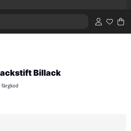
V
An
.
ackstift Billack
er färgkod