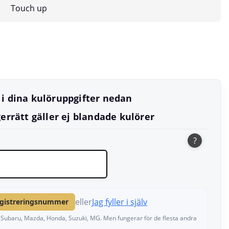
Touch up
l i dina kulöruppgifter nedan
errätt gäller ej blandade kulörer
?
eller
Jag fyller i själv
egistreringsnummer
a, Subaru, Mazda, Honda, Suzuki, MG. Men fungerar för de flesta andra