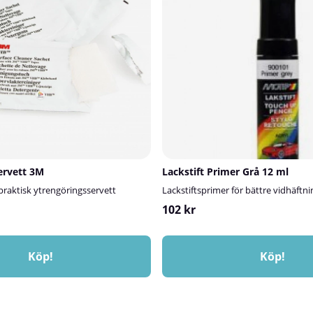
tförberedelse innan limning,
ejpmontering.Vanliga
bearbetning • Skyltproduktion •
fordonsindustri⚠️ OBS!3M
ett är inte ett desinfektionsmedel.
ervett 3M
Lackstift Primer Grå 12 ml
raktisk ytrengöringsservett
Lackstiftsprimer för bättre vidhäftni
102 kr
Köp!
Köp!