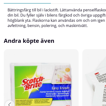
Bättringsfärg till bil i lackstift. Lättanvända penselfla
din bil. Du fyller själv i bilens färgkod och övriga uppg
högblank yta. Flaskorna kan användas om och om igen uta
avfettning, bensin, polering, och maskintvätt.
Andra köpte även