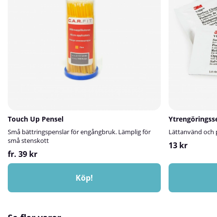
enkelt alternativ till starka rengöringsmedel⚠️ Viktigt
avfettning och y
lackering eller t
att tänka påAnvänd med viss försiktighet – svampen
branscher:Metall
har en lätt slipande effekt och kan lösa upp eller
Transport- och 
matta ned känsliga ytor.Prova alltid på en liten, dold
yta först.
Ytrengöringsserv
Touch Up Pensel
Ytrengöringss
Små bättringspenslar för engångbruk. Lämplig för
Lättanvänd och p
små stenskott
13 kr
fr. 39 kr
Köp!