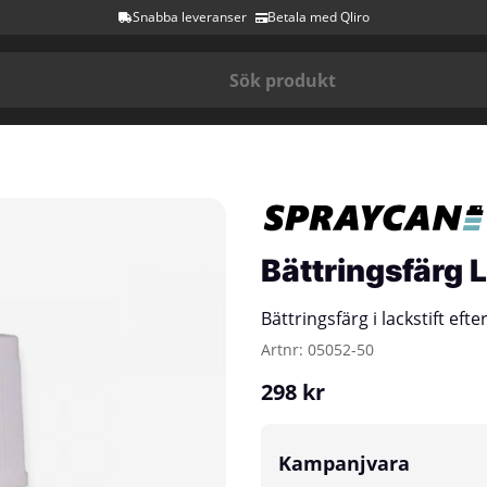
Snabba leveranser
Betala med Qliro
Bättringsfärg L
Bättringsfärg i lackstift eft
Artnr:
05052-50
298
kr
Kampanjvara