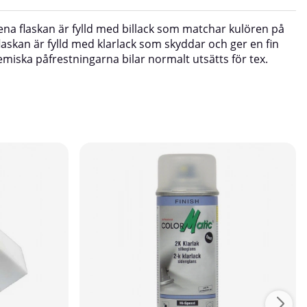
en ena flaskan är fylld med billack som matchar kulören på
 flaskan är fylld med klarlack som skyddar och ger en fin
emiska påfrestningarna bilar normalt utsätts för tex.