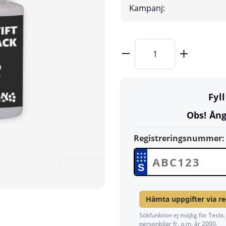
Kampanj:
Fyl
Obs! Ång
Registreringsnummer:
★
★
★
★
★
★
★
★
★
S
Hämta uppgifter via r
Sökfunktion ej möjlig för Tesl
personbilar fr. o.m. år 2000.