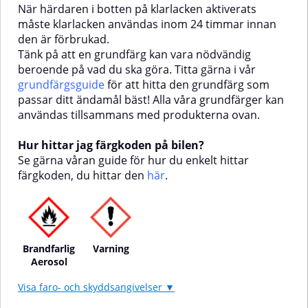
När härdaren i botten på klarlacken aktiverats
hur du enkelt hittar färgkoden,
du hittar den här.
måste klarlacken användas inom 24 timmar innan
du hittar den här.
den är förbrukad.
Tänk på att en grundfärg kan vara nödvändig
beroende på vad du ska göra. Titta gärna i vår
grundfärgsguide
för att hitta den grundfärg som
passar ditt ändamål bäst! Alla våra grundfärger kan
användas tillsammans med produkterna ovan.
Hur hittar jag färgkoden på bilen?
Se gärna våran guide för hur du enkelt hittar
färgkoden, du hittar den
här
.
Brandfarlig
Varning
Aerosol
Visa faro- och skyddsangivelser ▼