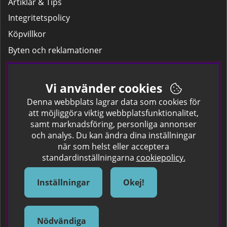
Artiklar & Tips
Integritetspolicy
Köpvillkor
Byten och reklamationer
Leverans
Hitta färgkoden på bilen.
Vi använder cookies
Företagskund
Denna webbplats lagrar data som cookies för
att möjliggöra viktig webbplatsfunktionalitet,
samt marknadsföring, personliga annonser
Om oss
och analys. Du kan ändra dina inställningar
när som helst eller acceptera
Kontakta oss
standardinställningarna
cookiepolicy.
Om Spraycan
IKEA Färger
Inställningar
Okej!
Sök Säkerhetsdatablad
Samarbete / Dyhrs Garage
Nödvändiga