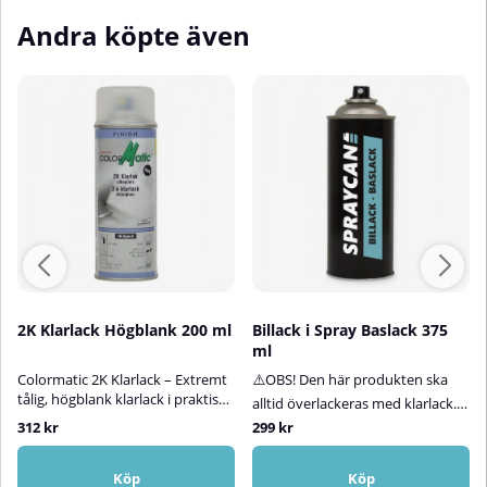
Andra köpte även
2K Klarlack Högblank 200 ml
Billack i Spray Baslack 375
ml
Colormatic 2K Klarlack – Extremt
⚠️OBS! Den här produkten ska
tålig, högblank klarlack i praktisk
alltid överlackeras med klarlack.
sprayburk (200 ml)ColorMatic 2K
Klarlack ingår inte i
312 kr
299 kr
Klarlack är en högkvalitativ,
produkten.Billack på sprayburk –
tvåkomponents klarlack i
baslack för både metallic- och
sprayform, utvecklad för att ge
Köp
Köp
solida kulörerLetar du efter rätt