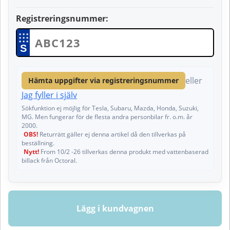
Registreringsnummer:
★
★
★
★
★
★
★
★
★
S
eller
Hämta uppgifter via registreringsnummer
Jag fyller i själv
Sökfunktion ej möjlig för Tesla, Subaru, Mazda, Honda, Suzuki,
MG. Men fungerar för de flesta andra personbilar fr. o.m. år
2000.
OBS!
Returrätt gäller ej denna artikel då den tillverkas på
beställning.
Nytt!
From 10/2 -26 tillverkas denna produkt med vattenbaserad
billack från Octoral.
Lägg i kundvagnen