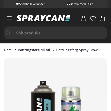
Snabba leveranser
Betala med Qliro
Var
Ant
.
Hem
Bättringsfärg till bil
Bättringsfärg Spray Bmw
Produktbilder Bättringsfärg Spray Bmw