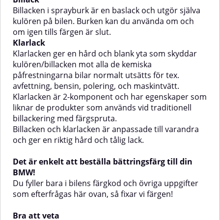
används vid traditionell
används vid traditionell
Billacken i sprayburk är en baslack och utgör själva
billackering med
billackering med
kulören på bilen. Burken kan du använda om och
färgspruta.Billacken och
färgspruta.Billacken och
om igen tills färgen är slut.
klarlacken är anpassade till
klarlacken är anpassade till
Klarlack
varandra och ger en riktig hård
varandra och ger en riktig hård
och tålig lack.Det är enkelt att
och tålig lack.Det är enkelt att
Klarlacken ger en hård och blank yta som skyddar
beställa bättringsfärg till din
beställa bättringsfärg till din
kulören/billacken mot alla de kemiska
MG!Du fyller bara i bilens färgkod
Honda!Du fyller bara i bilens
påfrestningarna bilar normalt utsätts för tex.
och övriga uppgifter som
färgkod och övriga uppgifter som
avfettning, bensin, polering, och maskintvätt.
efterfrågas här ovan, så fixar vi
efterfrågas här ovan, så fixar vi
färgen!Bra att vetaNär härdaren i
färgen!Bra att vetaNär härdaren i
Klarlacken är 2-komponent och har egenskaper som
botten på klarlacken aktiverats
botten på klarlacken aktiverats
liknar de produkter som används vid traditionell
måste klarlacken användas inom
måste klarlacken användas inom
billackering med färgspruta.
24 timmar innan den är
24 timmar innan den är
Billacken och klarlacken är anpassade till varandra
förbrukad.Tänk på att en
förbrukad.Tänk på att en
och ger en riktig hård och tålig lack.
grundfärg kan vara nödvändig
grundfärg kan vara nödvändig
beroende på vad du ska göra.
beroende på vad du ska göra.
Titta gärna i
Titta gärna i vår grundfärgsguide
Det är enkelt att beställa bättringsfärg till din
vår grundfärgsguide för att hitta
för att hitta den grundfärg som
BMW!
den grundfärg som passar ditt
passar ditt ändamål bäst! Alla
Du fyller bara i bilens färgkod och övriga uppgifter
ändamål bäst! Alla våra
våra grundfärger kan användas
grundfärger kan användas
tillsammans med produkterna
som efterfrågas här ovan, så fixar vi färgen!
tillsammans med produkterna
ovan.Hur hittar jag färgkoden på
ovan.Hur hittar jag färgkoden på
bilen?Se gärna våran guide för
Bra att veta
bilen?Se gärna våran guide för
hur du enkelt hittar färgkoden,