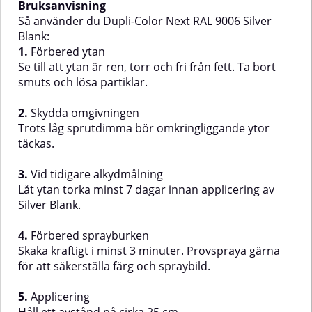
Bruksanvisning
alkydfärgLåt ytan torka i minst 7
Så använder du Dupli-Color Next RAL 9006 Silver
dagar innan applicering av
Blank:
Anthracite Grey Blank.4. Förbered
sprayburkenSkaka kraftigt i minst
1.
Förbered ytan
3 minuter. Provspraya för att
Se till att ytan är ren, torr och fri från fett. Ta bort
kontrollera färg och
smuts och lösa partiklar.
sprutmönster.5. AppliceringHåll
ca 25 cm avstånd från
ytan.Spraya i flera tunna lager
2.
Skydda omgivningen
med 2–4 minuters mellanrum.
Trots låg sprutdimma bör omkringliggande ytor
Skaka burken lätt mellan varje
täckas.
lager.
3.
Vid tidigare alkydmålning
Låt ytan torka minst 7 dagar innan applicering av
Silver Blank.
4.
Förbered sprayburken
Skaka kraftigt i minst 3 minuter. Provspraya gärna
för att säkerställa färg och spraybild.
5.
Applicering