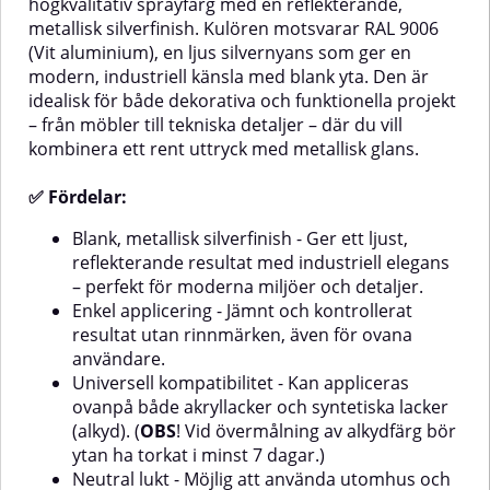
högkvalitativ sprayfärg med en reflekterande,
Fördelar:Transparent sidenmatt
behov av primer.✅
metallisk silverfinish. Kulören motsvarar RAL 9006
finish - Ger en mjuk, nedtonad
Fördelar:Blank, djupgrå finish
(Vit aluminium), en ljus silvernyans som ger en
lyster som framhäver färgen utan
- Skapar ett modernt och sobert
hög glans.Enkel applicering - Lätt
intryck med glans – idealisk för
modern, industriell känsla med blank yta. Den är
att spraya på och ger ett jämnt
detaljer, möbler och ytor där färg
idealisk för både dekorativa och funktionella projekt
resultat utan
och form ska framhävas.Enkel
– från möbler till tekniska detaljer – där du vill
rinnmärken.Universell
applicering - Ger ett jämnt,
kombinera ett rent uttryck med metallisk glans.
kompatibilitet - Kan användas
kontrollerat resultat utan
som avslutande lager över både
rinnmärken – även för ovana
akryl- och alkydfärger. (OBS. Vid
användare.Universell
✅ Fördelar:
övermålning av alkydfärg – vänta
kompatibilitet - Kan användas
minst 7 dagar innan
ovanpå både syntetiska lacker
Blank, metallisk silverfinish - Ger ett ljust,
applicering.)Neutral lukt - Gör det
(alkyd) och akryllacker. (OBS!
reflekterande resultat med industriell elegans
möjligt att applicera utomhus
Vänta minst 7 dagar innan
– perfekt för moderna miljöer och detaljer.
och låta torka inomhus utan
övermålning av
obehaglig lukt.Snabbtorkande -
alkydfärg.)Neutral lukt - Kan
Enkel applicering - Jämnt och kontrollerat
Effektiv att arbeta med – kort
appliceras utomhus och torka
resultat utan rinnmärken, även för ovana
väntetid mellan lagren.Reptålig
inomhus – utan starka
användare.
yta - Ger extra slitstyrka och
lukter.Utmärkt vidhäftning -
Universell kompatibilitet - Kan appliceras
håller ytan fräsch
Fäster effektivt på många ytor –
ovanpå både akryllacker och syntetiska lacker
längre.Miljövänligare val -
även utan
Innehåller biologiskt nedbrytbara
grundmålning.Snabbtorkande
(alkyd). (
OBS
! Vid övermålning av alkydfärg bör
den:Möbler
lösningsmedel.Användningsområden:Dekorations-
med god täckning - Redan första
ytan ha torkat i minst 7 dagar.)
och inredningsprojekt där en
lagret ger en jämn och
Neutral lukt - Möjlig att använda utomhus och
sidenmatt, skyddande yta
reflekterande grå yta.Lämplig för