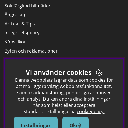
Sök färgkod bilmärke
Ångra köp
Artiklar & Tips
Integritetspolicy
Köpvillkor
Byten och reklamationer
Leverans
Hitta färgkoden på bilen.
Vi använder cookies
Företagskund
Denna webbplats lagrar data som cookies för
att möjliggöra viktig webbplatsfunktionalitet,
samt marknadsföring, personliga annonser
Om oss
och analys. Du kan ändra dina inställningar
när som helst eller acceptera
Kontakta oss
standardinställningarna
cookiepolicy.
Om Spraycan
IKEA Färger
Inställningar
Okej!