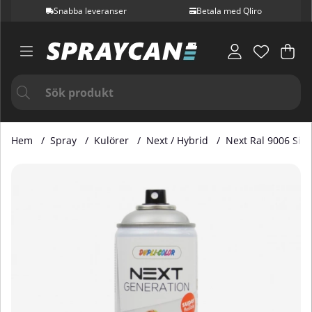
Snabba leveranser
Betala med Qliro
Var
Ant
.
Hem
Spray
Kulörer
Next / Hybrid
Next Ral 9006 Sil
Produktbilder Next Ral 9006 Silver Sidenmatt 400 ML