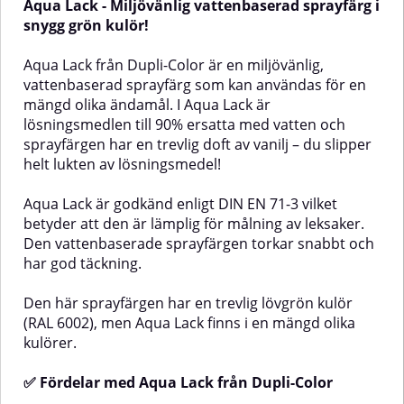
Aqua Lack - Miljövänlig vattenbaserad sprayfärg i
godkänd enligt DIN EN 71-3,
godkänd enligt DIN EN 71-3,
vilket betyder att den är lämplig
vilket innebär att den är lämplig
snygg grön kulör!
för målning av leksaker. Den
för målning av leksaker.
vattenbaserade sprayfärgen är
Sprayfärgen är lätt att använda,
Aqua Lack från Dupli-Color är en miljövänlig,
lätt att använda, torkar snabbt
torkar snabbt och har god
vattenbaserad sprayfärg som kan användas för en
och har god täckning.Den här
täckning.Den här varianten har
mängd olika ändamål. I Aqua Lack är
sprayfärgen har en snygg
en vit kulör (RAL 9010) med matt
mattsvart kulör, men Aqua Lack
finish. Aqua Lack finns även i
lösningsmedlen till 90% ersatta med vatten och
finns i en mängd olika kulörer, du
flera andra kulörer.✅ Fördelar
sprayfärgen har en trevlig doft av vanilj – du slipper
hittar fler här.✅ Fördelar med
med Aqua Lack från Dupli-
helt lukten av lösningsmedel!
Aqua Lack från Dupli-
ColorAkryllack av hög
ColorAkryllack av hög
kvalitetMindre sprutdimma –
kvalitetMindre sprutdimma –
behaglig även för
Aqua Lack är godkänd enligt DIN EN 71-3 vilket
behaglig användning även
inomhusbrukLämplig för
betyder att den är lämplig för målning av leksaker.
inomhusLämplig för
polystyrenMiljövänligVattenbaserad
Den vattenbaserade sprayfärgen torkar snabbt och
polystyrenMiljövänligVattenbaserad
sprayfärgLämplig för
har god täckning.
sprayfärgLämplig för
leksakerFinns i många
leksakerFinns i flera olika
kulörerAnvändningsområdenInomh
kulörerAnvändningsområdenInomhus
- Perfekt för målning av leksaker,
Den här sprayfärgen har en trevlig lövgrön kulör
- Ett utmärkt val för målning av
möbler och inredning. Aqua Lack
(RAL 6002), men Aqua Lack finns i en mängd olika
leksaker, möbler och inredning.
har en speciell sprutteknik som
kulörer.
Aqua Lack har en speciell
minskar sprutdamm och en
sprutteknik som minskar
subtil vaniljdoft – idealisk för
sprutdamm och en subtil
hemmabruk!Utomhus - Efter
✅ Fördelar med Aqua Lack från Dupli-Color
vaniljdoft – perfekt för
härdning är den vattenbaserade