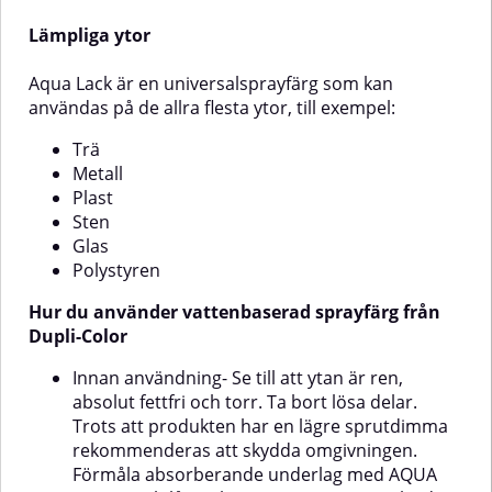
eftersom det kan fördröja
Lämpliga ytor
torktiden.
Aqua Lack är en universalsprayfärg som kan
användas på de allra flesta ytor, till exempel:
Trä
Metall
Plast
Sten
Glas
Polystyren
Hur du använder vattenbaserad sprayfärg från
Dupli-Color
Innan användning- Se till att ytan är ren,
absolut fettfri och torr. Ta bort lösa delar.
Trots att produkten har en lägre sprutdimma
rekommenderas att skydda omgivningen.
Förmåla absorberande underlag med AQUA