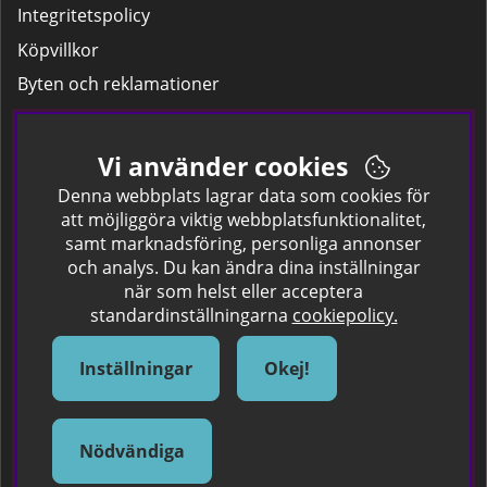
Integritetspolicy
Köpvillkor
Byten och reklamationer
Leverans
Hitta färgkoden på bilen.
Vi använder cookies
Företagskund
Denna webbplats lagrar data som cookies för
att möjliggöra viktig webbplatsfunktionalitet,
samt marknadsföring, personliga annonser
Om oss
och analys. Du kan ändra dina inställningar
när som helst eller acceptera
Kontakta oss
standardinställningarna
cookiepolicy.
Om Spraycan
IKEA Färger
Inställningar
Okej!
Sök Säkerhetsdatablad
Samarbete / Dyhrs Garage
Nödvändiga