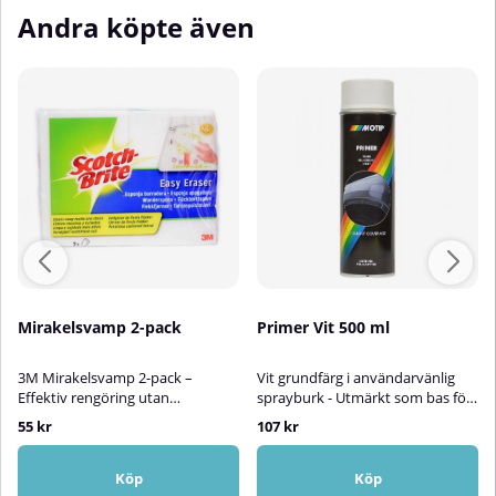
Andra köpte även
Mirakelsvamp 2-pack
Primer Vit 500 ml
3M Mirakelsvamp 2-pack –
Vit grundfärg i användarvänlig
Effektiv rengöring utan
sprayburk - Utmärkt som bas för
kemikalier3M Mirakelsvamp är en
starka kulörer!Den här vita
55 kr
107 kr
praktisk och skonsam
grundfärgen kommer från Motip,
rengöringssvamp som effektivt
det är en snabbtorkande
tar bort svåra fläckar – helt utan
grundfärg som är otroligt
Köp
Köp