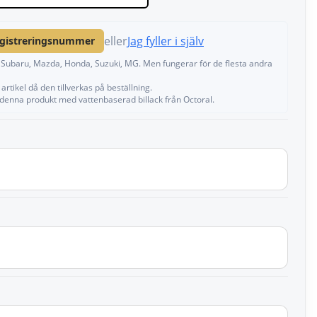
eller
Jag fyller i själv
egistreringsnummer
a, Subaru, Mazda, Honda, Suzuki, MG. Men fungerar för de flesta andra
artikel då den tillverkas på beställning.
 denna produkt med vattenbaserad billack från Octoral.