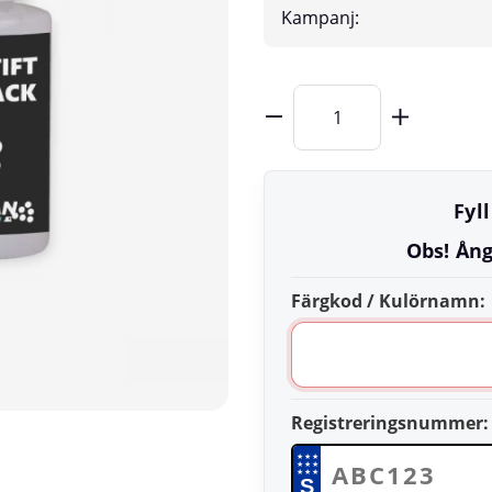
Kampanj:
Fyl
Obs! Ång
Färgkod / Kulörnamn:
Registreringsnummer:
★
★
★
★
★
★
★
★
★
S