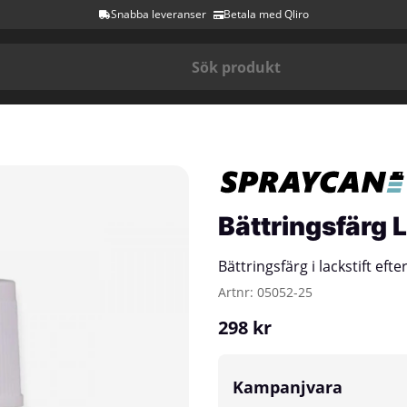
Snabba leveranser
Betala med Qliro
Bättringsfärg L
Bättringsfärg i lackstift eft
Artnr:
05052-25
298
kr
Kampanjvara