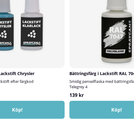
 till starka rengöringsmedel⚠️ Viktigt
nd med viss försiktighet – svampen
nde effekt och kan lösa upp eller
a ytor.Prova alltid på en liten, dold
Lackstift Chrysler
Bättringsfärg i Lackstift RAL 7
ckstift efter färgkod
Smidig penselflaska med bättringsfä
Telegrey 4
139 kr
Köp!
Köp!