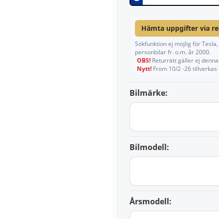
Hämta uppgifter via r
Sökfunktion ej möjlig för Tesl
personbilar fr. o.m. år 2000.
OBS!
Returrätt gäller ej denna 
Nytt!
From 10/2 -26 tillverkas
Bilmärke:
Bilmodell:
Årsmodell: