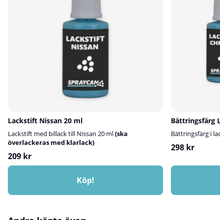
avfettning och ytförberedelse innan limning,
enkelt alternativ
lackering eller tejpmontering.Vanliga
att tänka påAnvä
branscher:Metallbearbetning • Skyltproduktion •
har en lätt slipa
Transport- och fordonsindustri⚠️ OBS!3M
matta ned känslig
Ytrengöringsservett är inte ett desinfektionsmedel.
yta först.
Lackstift Nissan 20 ml
Bättringsfärg 
Lackstift med billack till Nissan 20 ml
(ska
Bättringsfärg i la
överlackeras med klarlack)
298 kr
209 kr
Köp!