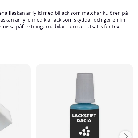
en ena flaskan är fylld med billack som matchar kulören på
 flaskan är fylld med klarlack som skyddar och ger en fin
emiska påfrestningarna bilar normalt utsätts för tex.