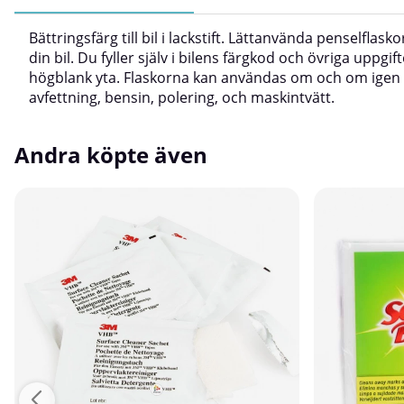
Bättringsfärg till bil i lackstift. Lättanvända penselfla
din bil. Du fyller själv i bilens färgkod och övriga uppg
högblank yta. Flaskorna kan användas om och om igen uta
avfettning, bensin, polering, och maskintvätt.
Andra köpte även