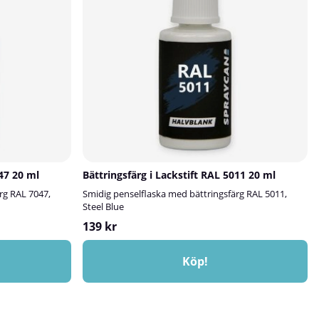
penselflaskanEtt prisvärt alternativ till
verkstadsbesök💡 Viktigt att tänka påAlla våra
lackstift ska alltid överlackeras med klarlack. Det är
klarlacken som ger lagningen skydd och glans. Den
kan köpas separat.Bilens ålder och skick kan påverka
kulörmatchningen.Läs mer om hur du använder
lackstiftet i vår lackstiftsguide!
047 20 ml
Bättringsfärg i Lackstift RAL 5011 20 ml
rg RAL 7047,
Smidig penselflaska med bättringsfärg RAL 5011,
Steel Blue
139 kr
Köp!