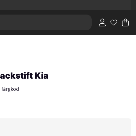
V
An
.
ackstift Kia
er färgkod